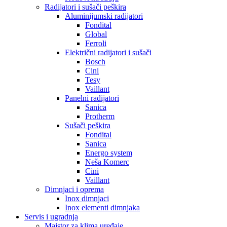
Radijatori i sušači peškira
Aluminijumski radijatori
Fondital
Global
Ferroli
Električni radijatori i sušači
Bosch
Cini
Tesy
Vaillant
Panelni radijatori
Sanica
Protherm
Sušači peškira
Fondital
Sanica
Energo system
Neša Komerc
Cini
Vaillant
Dimnjaci i oprema
Inox dimnjaci
Inox elementi dimnjaka
Servis i ugradnja
Majstor za klima uređaje