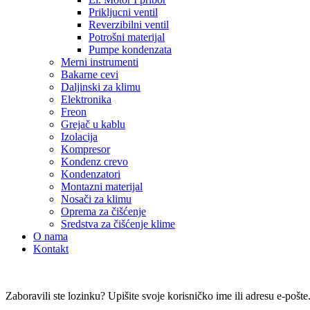
Prikljucni ventil
Reverzibilni ventil
Potrošni materijal
Pumpe kondenzata
Merni instrumenti
Bakarne cevi
Daljinski za klimu
Elektronika
Freon
Grejač u kablu
Izolacija
Kompresor
Kondenz crevo
Kondenzatori
Montazni materijal
Nosači za klimu
Oprema za čišćenje
Sredstva za čišćenje klime
O nama
Kontakt
Zaboravili ste lozinku? Upišite svoje korisničko ime ili adresu e-pošt