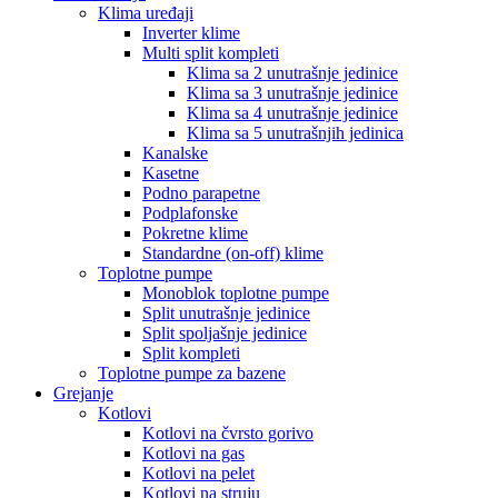
Klima uređaji
Inverter klime
Multi split kompleti
Klima sa 2 unutrašnje jedinice
Klima sa 3 unutrašnje jedinice
Klima sa 4 unutrašnje jedinice
Klima sa 5 unutrašnjih jedinica
Kanalske
Kasetne
Podno parapetne
Podplafonske
Pokretne klime
Standardne (on-off) klime
Toplotne pumpe
Monoblok toplotne pumpe
Split unutrašnje jedinice
Split spoljašnje jedinice
Split kompleti
Toplotne pumpe za bazene
Grejanje
Kotlovi
Kotlovi na čvrsto gorivo
Kotlovi na gas
Kotlovi na pelet
Kotlovi na struju