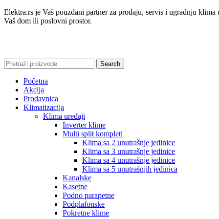
Elektra.rs je Vaš pouzdani partner za prodaju, servis i ugradnju klim
Vaš dom ili poslovni prostor.
Search
Početna
Akcija
Prodavnica
Klimatizacija
Klima uređaji
Inverter klime
Multi split kompleti
Klima sa 2 unutrašnje jedinice
Klima sa 3 unutrašnje jedinice
Klima sa 4 unutrašnje jedinice
Klima sa 5 unutrašnjih jedinica
Kanalske
Kasetne
Podno parapetne
Podplafonske
Pokretne klime