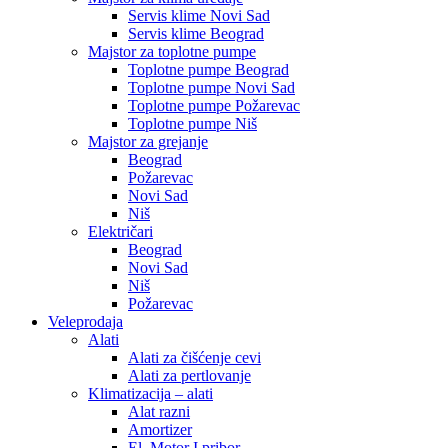
Servis klime Novi Sad
Servis klime Beograd
Majstor za toplotne pumpe
Toplotne pumpe Beograd
Toplotne pumpe Novi Sad
Toplotne pumpe Požarevac
Toplotne pumpe Niš
Majstor za grejanje
Beograd
Požarevac
Novi Sad
Niš
Električari
Beograd
Novi Sad
Niš
Požarevac
Veleprodaja
Alati
Alati za čišćenje cevi
Alati za pertlovanje
Klimatizacija – alati
Alat razni
Amortizer
El. Motor I pribor