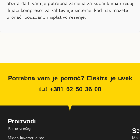
obzira da li vam je potrebna zamena za kućni klima uređaj
ili jači kompresor za zahtevnije sisteme, kod nas možete
pronaći pouzdano i isplativo rešenje.
Potrebna vam je pomoć? Elektra je uvek
tu! +381 62 50 36 00
Proizvodi
Klima uređaji
Se
Majs
Midea inverter klime