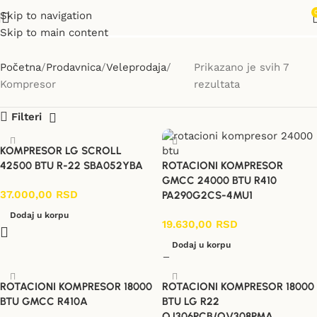
Kompresor
Skip to navigation
Skip to main content
Početna
Prodavnica
Veleprodaja
Prikazano je svih 7
Kompresor
rezultata
Filteri
KOMPRESOR LG SCROLL
42500 BTU R-22 SBA052YBA
ROTACIONI KOMPRESOR
GMCC 24000 BTU R410
37.000,00
RSD
PA290G2CS-4MU1
Dodaj u korpu
19.630,00
RSD
Dodaj u korpu
ROTACIONI KOMPRESOR 18000
ROTACIONI KOMPRESOR 18000
BTU GMCC R410A
BTU LG R22
QJ306PCB/QV308PMA