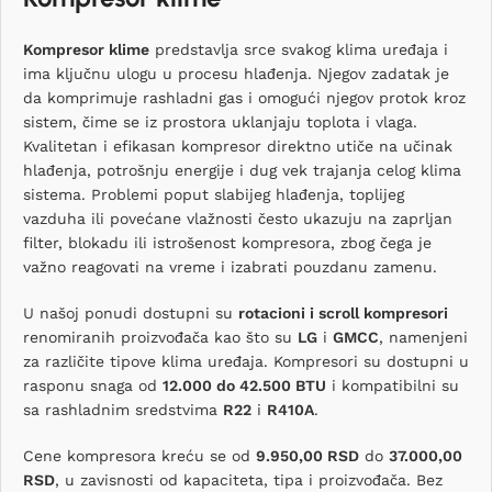
Kompresor klime
predstavlja srce svakog klima uređaja i
ima ključnu ulogu u procesu hlađenja. Njegov zadatak je
da komprimuje rashladni gas i omogući njegov protok kroz
sistem, čime se iz prostora uklanjaju toplota i vlaga.
Kvalitetan i efikasan kompresor direktno utiče na učinak
hlađenja, potrošnju energije i dug vek trajanja celog klima
sistema. Problemi poput slabijeg hlađenja, toplijeg
vazduha ili povećane vlažnosti često ukazuju na zaprljan
filter, blokadu ili istrošenost kompresora, zbog čega je
važno reagovati na vreme i izabrati pouzdanu zamenu.
U našoj ponudi dostupni su
rotacioni i scroll kompresori
renomiranih proizvođača kao što su
LG
i
GMCC
, namenjeni
za različite tipove klima uređaja. Kompresori su dostupni u
rasponu snaga od
12.000 do 42.500 BTU
i kompatibilni su
sa rashladnim sredstvima
R22
i
R410A
.
Cene kompresora kreću se od
9.950,00 RSD
do
37.000,00
RSD
, u zavisnosti od kapaciteta, tipa i proizvođača. Bez