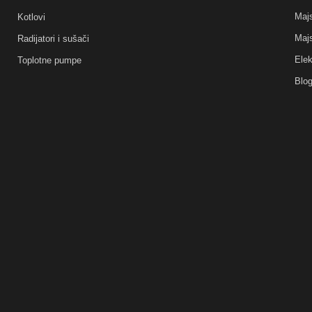
Majs
Kotlovi
Majs
Radijatori i sušači
Elek
Toplotne pumpe
Blo