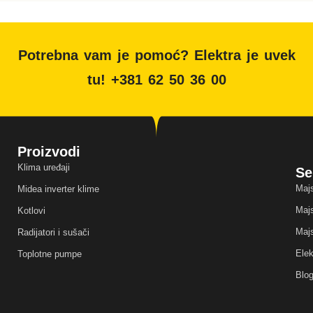
Potrebna vam je pomoć? Elektra je uvek
tu! +381 62 50 36 00
Proizvodi
Klima uređaji
Se
Majs
Midea inverter klime
Majs
Kotlovi
Majs
Radijatori i sušači
Elek
Toplotne pumpe
Blo