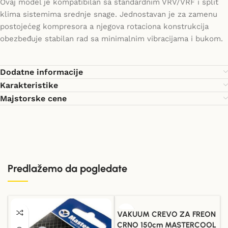
Ovaj model je kompatibilan sa standardnim VRV/VRF i split
klima sistemima srednje snage. Jednostavan je za zamenu
postojećeg kompresora a njegova rotaciona konstrukcija
obezbeđuje stabilan rad sa minimalnim vibracijama i bukom.
Dodatne informacije
Karakteristike
Majstorske cene
Predlažemo da pogledate
VAKUUM CREVO ZA FREON
CRNO 150cm MASTERCOOL