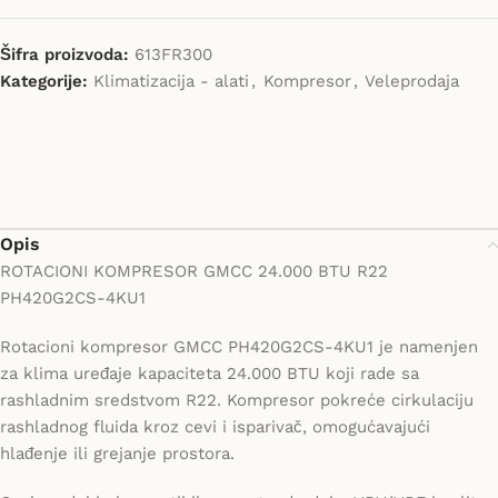
Šifra proizvoda:
613FR300
Kategorije:
Klimatizacija - alati
,
Kompresor
,
Veleprodaja
Opis
ROTACIONI KOMPRESOR GMCC 24.000 BTU R22
PH420G2CS-4KU1
Rotacioni kompresor GMCC PH420G2CS-4KU1 je namenjen
za klima uređaje kapaciteta 24.000 BTU koji rade sa
rashladnim sredstvom R22. Kompresor pokreće cirkulaciju
rashladnog fluida kroz cevi i isparivač, omogućavajući
hlađenje ili grejanje prostora.