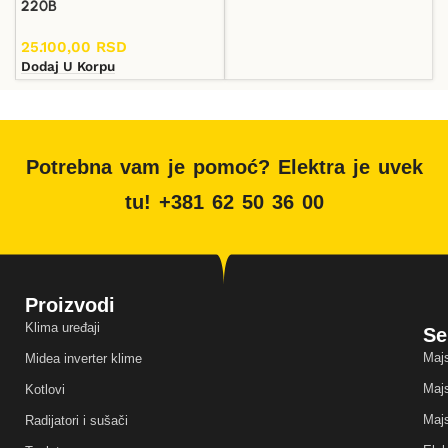
220B
25.100,00
RSD
Dodaj U Korpu
Potrebna vam je pomoć? Elektra je uvek
tu! +381 62 50 36 00
Proizvodi
Klima uređaji
Se
Majs
Midea inverter klime
Majs
Kotlovi
Majs
Radijatori i sušači