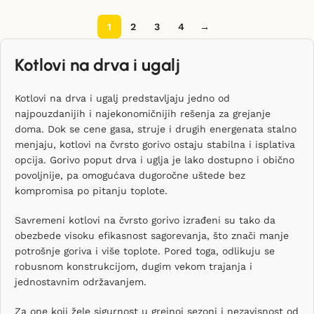
1
2
3
4
→
Kotlovi na drva i ugalj
Kotlovi na drva i ugalj predstavljaju jedno od
najpouzdanijih i najekonomičnijih rešenja za grejanje
doma. Dok se cene gasa, struje i drugih energenata stalno
menjaju, kotlovi na čvrsto gorivo ostaju stabilna i isplativa
opcija. Gorivo poput drva i uglja je lako dostupno i obično
povoljnije, pa omogućava dugoročne uštede bez
kompromisa po pitanju toplote.
Savremeni kotlovi na čvrsto gorivo izrađeni su tako da
obezbede visoku efikasnost sagorevanja, što znači manje
potrošnje goriva i više toplote. Pored toga, odlikuju se
robusnom konstrukcijom, dugim vekom trajanja i
jednostavnim održavanjem.
Za one koji žele sigurnost u grejnoj sezoni i nezavisnost od