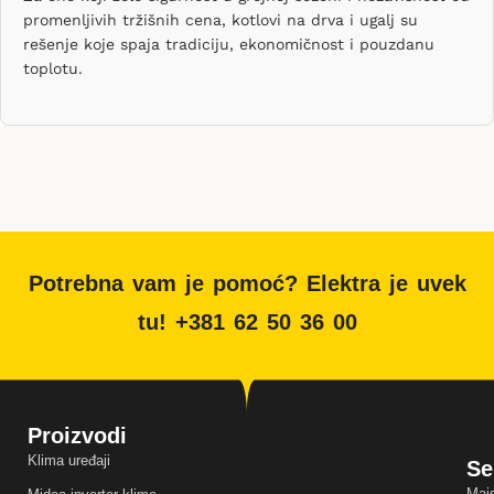
promenljivih tržišnih cena, kotlovi na drva i ugalj su
rešenje koje spaja tradiciju, ekonomičnost i pouzdanu
toplotu.
Potrebna vam je pomoć? Elektra je uvek
tu! +381 62 50 36 00
Proizvodi
Klima uređaji
Se
Majs