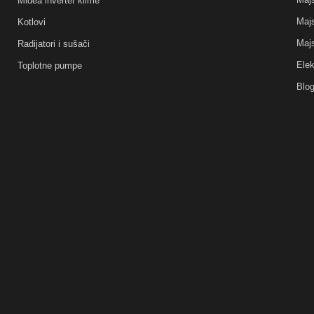
Midea inverter klime
Majs
Kotlovi
Majs
Radijatori i sušači
Elek
Toplotne pumpe
Blo