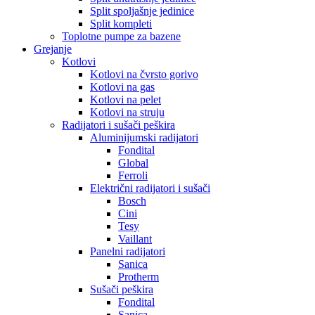
Split spoljašnje jedinice
Split kompleti
Toplotne pumpe za bazene
Grejanje
Kotlovi
Kotlovi na čvrsto gorivo
Kotlovi na gas
Kotlovi na pelet
Kotlovi na struju
Radijatori i sušači peškira
Aluminijumski radijatori
Fondital
Global
Ferroli
Električni radijatori i sušači
Bosch
Cini
Tesy
Vaillant
Panelni radijatori
Sanica
Protherm
Sušači peškira
Fondital
Sanica