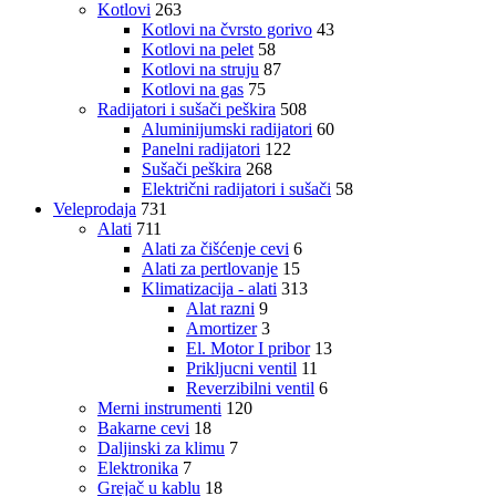
Kotlovi
263
Kotlovi na čvrsto gorivo
43
Kotlovi na pelet
58
Kotlovi na struju
87
Kotlovi na gas
75
Radijatori i sušači peškira
508
Aluminijumski radijatori
60
Panelni radijatori
122
Sušači peškira
268
Električni radijatori i sušači
58
Veleprodaja
731
Alati
711
Alati za čišćenje cevi
6
Alati za pertlovanje
15
Klimatizacija - alati
313
Alat razni
9
Amortizer
3
El. Motor I pribor
13
Prikljucni ventil
11
Reverzibilni ventil
6
Merni instrumenti
120
Bakarne cevi
18
Daljinski za klimu
7
Elektronika
7
Grejač u kablu
18