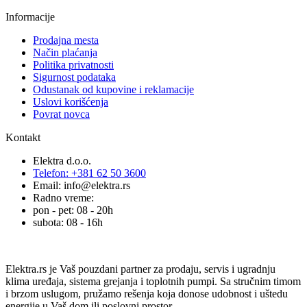
Informacije
Prodajna mesta
Način plaćanja
Politika privatnosti
Sigurnost podataka
Odustanak od kupovine i reklamacije
Uslovi korišćenja
Povrat novca
Kontakt
Elektra d.o.o.
Telefon: +381 62 50 3600
Email: info@elektra.rs
Radno vreme:
pon - pet: 08 - 20h
subota: 08 - 16h
Elektra.rs je Vaš pouzdani partner za prodaju, servis i ugradnju
klima uređaja, sistema grejanja i toplotnih pumpi. Sa stručnim timom
i brzom uslugom, pružamo rešenja koja donose udobnost i uštedu
energije u Vaš dom ili poslovni prostor.