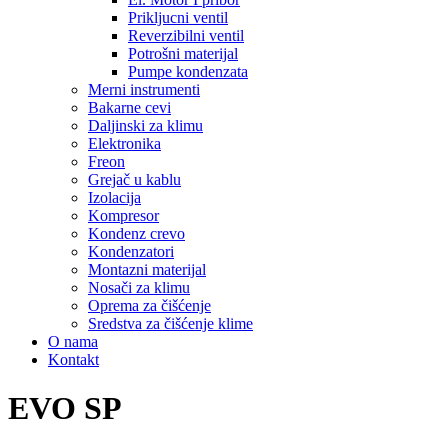
Prikljucni ventil
Reverzibilni ventil
Potrošni materijal
Pumpe kondenzata
Merni instrumenti
Bakarne cevi
Daljinski za klimu
Elektronika
Freon
Grejač u kablu
Izolacija
Kompresor
Kondenz crevo
Kondenzatori
Montazni materijal
Nosači za klimu
Oprema za čišćenje
Sredstva za čišćenje klime
O nama
Kontakt
EVO SP