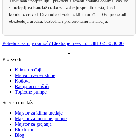
Asortiman upotpunjuju i praktični elementi dodatne opreme, kao što
su
nelepljiva bandaž traka
za izolaciju spojnih mesta, kao i
kondenz crevo
F16 za odvod vode iz klima uređaja. Ovi proizvodi
obezbeđuju urednu, bezbednu i profesionalnu instalaciju.
Potrebna vam je pomoć? Elektra je uvek tu! +381 62 50 36 00
Proizvodi
Klima uređaji
Midea inverter klime
Kotlovi
Radijatori i sušači
Toplotne pumpe
Servis i montaža
Majstor za klima uređaje
Majstor za toplotne pumpe
Majstor za grejanje
Električari
Blog