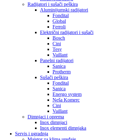
Radijatori i sušači peškira
Aluminijumski radijatori
Fondital
Global
Ferroli
Električni radijatori i sušači
Bosch
Cini
Tesy
Vaillant
Panelni radijatori
Sanica
Protherm
Sušači peškira
Fondital
Sanica
Energo system
Neša Komerc
Cini
Vaillant
Dimnjaci i oprema
Inox dimnjaci
Inox elementi dimnjaka
Servis i ugradnja
Majstor za klima uređaje