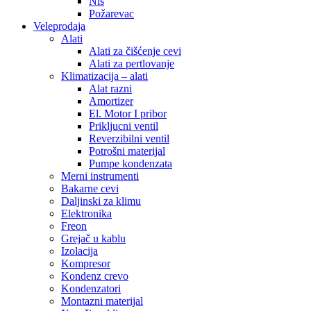
Niš
Požarevac
Veleprodaja
Alati
Alati za čišćenje cevi
Alati za pertlovanje
Klimatizacija – alati
Alat razni
Amortizer
El. Motor I pribor
Prikljucni ventil
Reverzibilni ventil
Potrošni materijal
Pumpe kondenzata
Merni instrumenti
Bakarne cevi
Daljinski za klimu
Elektronika
Freon
Grejač u kablu
Izolacija
Kompresor
Kondenz crevo
Kondenzatori
Montazni materijal