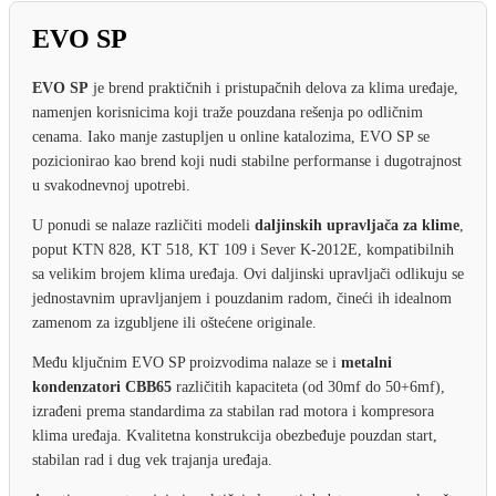
EVO SP
EVO SP
je brend praktičnih i pristupačnih delova za klima uređaje,
namenjen korisnicima koji traže pouzdana rešenja po odličnim
cenama. Iako manje zastupljen u online katalozima, EVO SP se
pozicionirao kao brend koji nudi stabilne performanse i dugotrajnost
u svakodnevnoj upotrebi.
U ponudi se nalaze različiti modeli
daljinskih upravljača za klime
,
poput KTN 828, KT 518, KT 109 i Sever K-2012E, kompatibilnih
sa velikim brojem klima uređaja. Ovi daljinski upravljači odlikuju se
jednostavnim upravljanjem i pouzdanim radom, čineći ih idealnom
zamenom za izgubljene ili oštećene originale.
Među ključnim EVO SP proizvodima nalaze se i
metalni
kondenzatori CBB65
različitih kapaciteta (od 30mf do 50+6mf),
izrađeni prema standardima za stabilan rad motora i kompresora
klima uređaja. Kvalitetna konstrukcija obezbeđuje pouzdan start,
stabilan rad i dug vek trajanja uređaja.