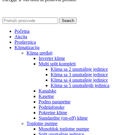
Search
Početna
Akcija
Prodavnica
Klimatizacija
Klima uređaji
Inverter klime
Multi split kompleti
Klima sa 2 unutrašnje jedinice
Klima sa 3 unutrašnje jedinice
Klima sa 4 unutrašnje jedinice
Klima sa 5 unutrašnjih jedinica
Kanalske
Kasetne
Podno parapetne
Podplafonske
Pokretne klime
Standardne (on-off) klime
Toplotne pumpe
Monoblok toplotne pumpe
Split unutrašnje jedinice