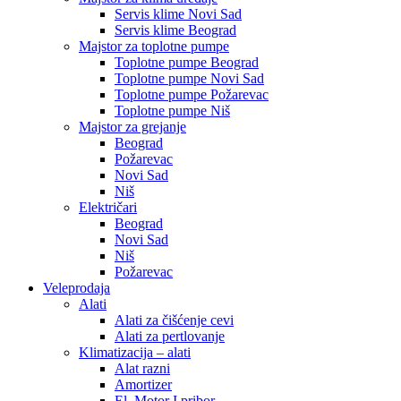
Servis klime Novi Sad
Servis klime Beograd
Majstor za toplotne pumpe
Toplotne pumpe Beograd
Toplotne pumpe Novi Sad
Toplotne pumpe Požarevac
Toplotne pumpe Niš
Majstor za grejanje
Beograd
Požarevac
Novi Sad
Niš
Električari
Beograd
Novi Sad
Niš
Požarevac
Veleprodaja
Alati
Alati za čišćenje cevi
Alati za pertlovanje
Klimatizacija – alati
Alat razni
Amortizer
El. Motor I pribor