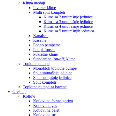
Klima uređaji
Inverter klime
Multi split kompleti
Klima sa 2 unutrašnje jedinice
Klima sa 3 unutrašnje jedinice
Klima sa 4 unutrašnje jedinice
Klima sa 5 unutrašnjih jedinica
Kanalske
Kasetne
Podno parapetne
Podplafonske
Pokretne klime
Standardne (on-off) klime
Toplotne pumpe
Monoblok toplotne pumpe
Split unutrašnje jedinice
Split spoljašnje jedinice
Split kompleti
Toplotne pumpe za bazene
Grejanje
Kotlovi
Kotlovi na čvrsto gorivo
Kotlovi na gas
Kotlovi na pelet
Kotlovi na struju