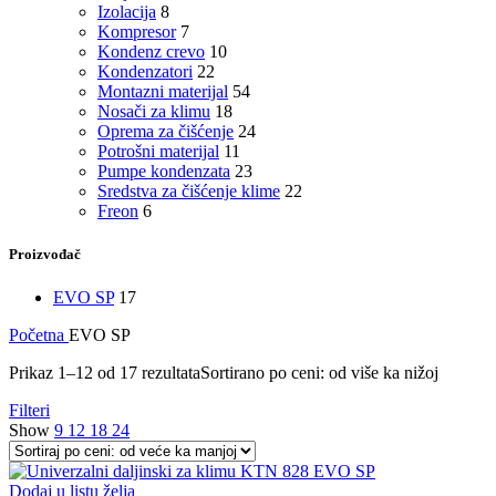
Izolacija
8
Kompresor
7
Kondenz crevo
10
Kondenzatori
22
Montazni materijal
54
Nosači za klimu
18
Oprema za čišćenje
24
Potrošni materijal
11
Pumpe kondenzata
23
Sredstva za čišćenje klime
22
Freon
6
Proizvođač
EVO SP
17
Početna
EVO SP
Prikaz 1–12 od 17 rezultata
Sortirano po ceni: od više ka nižoj
Filteri
Show
9
12
18
24
Dodaj u listu želja