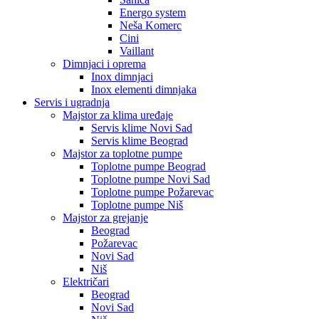
Energo system
Neša Komerc
Cini
Vaillant
Dimnjaci i oprema
Inox dimnjaci
Inox elementi dimnjaka
Servis i ugradnja
Majstor za klima uređaje
Servis klime Novi Sad
Servis klime Beograd
Majstor za toplotne pumpe
Toplotne pumpe Beograd
Toplotne pumpe Novi Sad
Toplotne pumpe Požarevac
Toplotne pumpe Niš
Majstor za grejanje
Beograd
Požarevac
Novi Sad
Niš
Električari
Beograd
Novi Sad