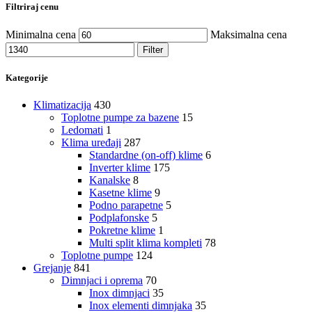
Filtriraj cenu
Minimalna cena
Maksimalna cena
Filter
Kategorije
Klimatizacija
430
Toplotne pumpe za bazene
15
Ledomati
1
Klima uređaji
287
Standardne (on-off) klime
6
Inverter klime
175
Kanalske
8
Kasetne klime
9
Podno parapetne
5
Podplafonske
5
Pokretne klime
1
Multi split klima kompleti
78
Toplotne pumpe
124
Grejanje
841
Dimnjaci i oprema
70
Inox dimnjaci
35
Inox elementi dimnjaka
35