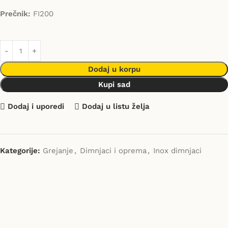
Prečnik:
FI200
Dodaj u korpu
Kupi sad
Dodaj i uporedi
Dodaj u listu želja
Kategorije:
Grejanje
,
Dimnjaci i oprema
,
Inox dimnjaci