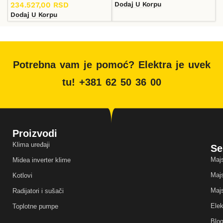
Dodaj U Korpu
234.527,00
RSD
Dodaj U Korpu
Potrebna vam je pomoć? Elektra je uvek
tu! +381 62 50 36 00
Proizvodi
Klima uređaji
Se
Majs
Midea inverter klime
Majs
Kotlovi
Majs
Radijatori i sušači
Elek
Toplotne pumpe
Blo