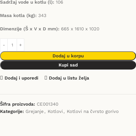
Sadržaj vode u kotlu (l):
106
Masa kotla (kg):
343
Dimenzije (Š x V x D mm):
665 x 1610 x 1020
Dodaj u korpu
Kupi sad
Dodaj i uporedi
Dodaj u listu želja
Šifra proizvoda:
CE001340
Kategorije:
Grejanje
,
Kotlovi
,
Kotlovi na čvrsto gorivo