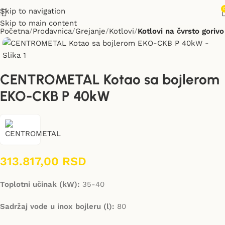
Skip to navigation
Skip to main content
Početna
Prodavnica
Grejanje
Kotlovi
Kotlovi na čvrsto gorivo
CENTROMETAL Kotao sa bojlerom
EKO-CKB P 40kW
313.817,00
RSD
Toplotni učinak (kW):
35-40
Sadržaj vode u inox bojleru (l):
80