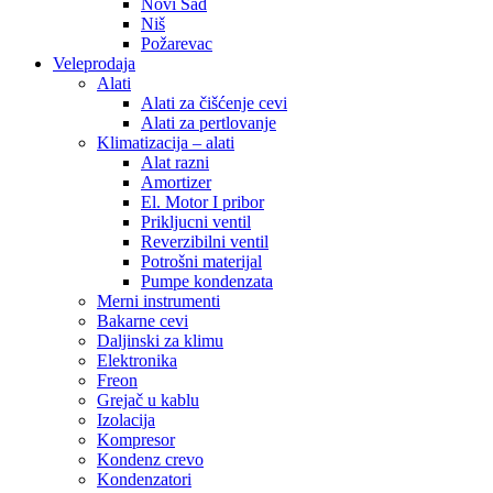
Novi Sad
Niš
Požarevac
Veleprodaja
Alati
Alati za čišćenje cevi
Alati za pertlovanje
Klimatizacija – alati
Alat razni
Amortizer
El. Motor I pribor
Prikljucni ventil
Reverzibilni ventil
Potrošni materijal
Pumpe kondenzata
Merni instrumenti
Bakarne cevi
Daljinski za klimu
Elektronika
Freon
Grejač u kablu
Izolacija
Kompresor
Kondenz crevo
Kondenzatori