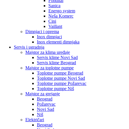
Fondital
Sanica
Energo system
Neša Komerc
Cini
Vaillant
Dimnjaci i oprema
Inox dimnjaci
Inox elementi dimnjaka
Servis i ugradnja
Majstor za klima uređaje
Servis klime Novi Sad
Servis klime Beograd
Majstor za toplotne pumpe
Toplotne pumpe Beograd
Toplotne pumpe Novi Sad
Toplotne pumpe Požarevac
Toplotne pumpe Niš
Majstor za grejanje
Beograd
Požarevac
Novi Sad
Niš
Električari
Beograd