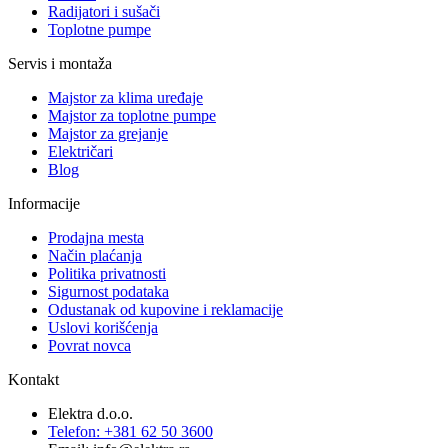
Radijatori i sušači
Toplotne pumpe
Servis i montaža
Majstor za klima uređaje
Majstor za toplotne pumpe
Majstor za grejanje
Električari
Blog
Informacije
Prodajna mesta
Način plaćanja
Politika privatnosti
Sigurnost podataka
Odustanak od kupovine i reklamacije
Uslovi korišćenja
Povrat novca
Kontakt
Elektra d.o.o.
Telefon: +381 62 50 3600