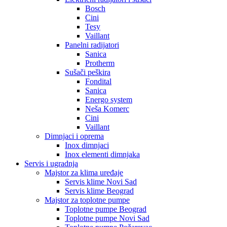
Bosch
Cini
Tesy
Vaillant
Panelni radijatori
Sanica
Protherm
Sušači peškira
Fondital
Sanica
Energo system
Neša Komerc
Cini
Vaillant
Dimnjaci i oprema
Inox dimnjaci
Inox elementi dimnjaka
Servis i ugradnja
Majstor za klima uređaje
Servis klime Novi Sad
Servis klime Beograd
Majstor za toplotne pumpe
Toplotne pumpe Beograd
Toplotne pumpe Novi Sad