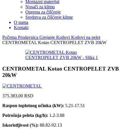
Montazni materijal
Nosači za klimu
Oprema za čišćenje
Sredstva za čišćenje klime
O nama
Kontakt
Početna
Prodavnica
Grejanje
Kotlovi
Kotlovi na pelet
CENTROMETAL Kotao CENTROPELET ZVB 20kW
CENTROMETAL Kotao CENTROPELET ZVB
20kW
375.383,00
RSD
Raspon toplotnog učinka (kW):
5.21-17.51
Potrošnja peleta (kg/h):
1.2-3.88
Iskoristljivost (%):
88.82-92.13