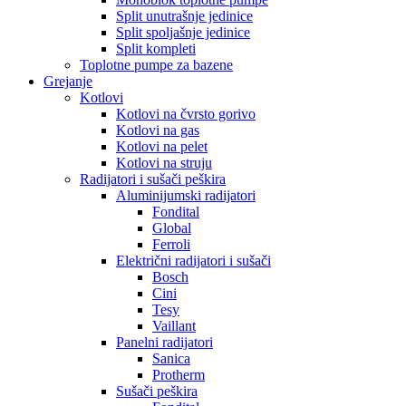
Split unutrašnje jedinice
Split spoljašnje jedinice
Split kompleti
Toplotne pumpe za bazene
Grejanje
Kotlovi
Kotlovi na čvrsto gorivo
Kotlovi na gas
Kotlovi na pelet
Kotlovi na struju
Radijatori i sušači peškira
Aluminijumski radijatori
Fondital
Global
Ferroli
Električni radijatori i sušači
Bosch
Cini
Tesy
Vaillant
Panelni radijatori
Sanica
Protherm
Sušači peškira