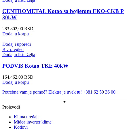
Dodaj u listu želja
CENTROMETAL Kotao sa bojlerom EKO-CKB P
30kW
283.802,00
RSD
Dodaj u korpu
Dodaj i uporedi
Brz pregled
Dodaj u listu želja
PODVIS Kotao TKE 40kW
164.462,00
RSD
Dodaj u korpu
Potrebna vam je pomoć? Elektra je uvek tu! +381 62 50 36 00
Proizvodi
Klima uređaji
Midea inverter klime
Kotlovi