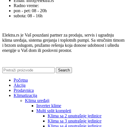
Email: info@elektra.rs
Radno vreme:
pon - pet: 08 - 20h
subota: 08 - 16h
Elektra.rs je Vaš pouzdani partner za prodaju, servis i ugradnju
klima uređaja, sistema grejanja i toplotnih pumpi. Sa stručnim timom
i brzom uslugom, pružamo rešenja koja donose udobnost i uštedu
energije u Vaš dom ili poslovni prostor.
Search
Početna
Akcija
Prodavnica
Klimatizacija
Klima uređaji
Inverter klime
Multi split kompleti
Klima sa 2 unutrašnje jedinice
Klima sa 3 unutrašnje jedinice
Klima sa 4 unutrašnje jedinice