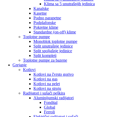
Klima sa 5 unutrašnjih jedinica
Kanalske
Kasetne
Podno parapetne
Podplafonske
Pokretne klime
Standardne (on-off) klime
Toplotne pumpe
Monoblok toplotne pumpe
Split unutrašnje jedinice
Split spoljašnje jedinice
Split kompleti
Toplotne pumpe za bazene
Grejanje
Kotlovi
Kotlovi na čvrsto gorivo
Kotlovi na gas
Kotlovi na pelet
Kotlovi na struju
Radijatori i sušači peškira
Aluminijumski radijatori
Fondital
Global
Ferroli
Električni radijatori i sušači