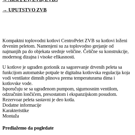
→ UPUTSTVO ZVB
Kompaktni toplovodni kotlovi CentroPelet ZVB su kotlovi loženi
drvenim peletom. Namenjeni su za toplovodno grejanje od
najmanjih pa do objekata srednje veličine. Čelične su konstrukcije,
modernog dizajna i visoke efikasnosti.
U kotlove je ugrađen gorionik za sagorevanje drvenih peleta sa
funkcijom automatske potpale te digitalna kotlovska regulacija koja
vodi ventilator dimnih plinova prema temperaturama dima i
kotlovske vode.
Isporučuju se sa ugrađenom pumpom, sigurnosnim ventilom,
odzračnim lončićem, presostatom i ekspanzijskom posudom.
Rezervoar peleta sastavni je deo kotla.
Dodatne informacije
Karakteristike
Montaža
Predlažemo da pogledate