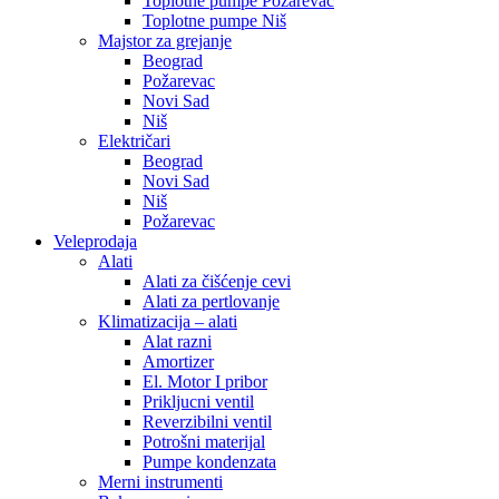
Toplotne pumpe Požarevac
Toplotne pumpe Niš
Majstor za grejanje
Beograd
Požarevac
Novi Sad
Niš
Električari
Beograd
Novi Sad
Niš
Požarevac
Veleprodaja
Alati
Alati za čišćenje cevi
Alati za pertlovanje
Klimatizacija – alati
Alat razni
Amortizer
El. Motor I pribor
Prikljucni ventil
Reverzibilni ventil
Potrošni materijal
Pumpe kondenzata
Merni instrumenti