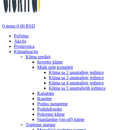
0
items
0,00
RSD
Početna
Akcija
Prodavnica
Klimatizacija
Klima uređaji
Inverter klime
Multi split kompleti
Klima sa 2 unutrašnje jedinice
Klima sa 3 unutrašnje jedinice
Klima sa 4 unutrašnje jedinice
Klima sa 5 unutrašnjih jedinica
Kanalske
Kasetne
Podno parapetne
Podplafonske
Pokretne klime
Standardne (on-off) klime
Toplotne pumpe
Monoblok toplotne pumpe