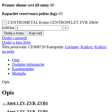
Promer dimne cevi (Ø mm):
80
Kapacitet rezervoara peleta (kg):
65
CENTROMETAL Kotao CENTROPELET ZVB 20kW
količina
Dodaj u korpu
Kupi sad
Dodaj i uporedi
Dodaj u listu želja
Šifra proizvoda:
CE008720
Kategorije:
Grejanje
,
Kotlovi
,
Kotlovi
na pelet
Opis
Dodatne informacije
Karakteristike
Montaža
Opis
Opis
→ Atest 1 ZV, ZVB, ZVBS
→ Atest 2 ZV, ZVB, ZVBS