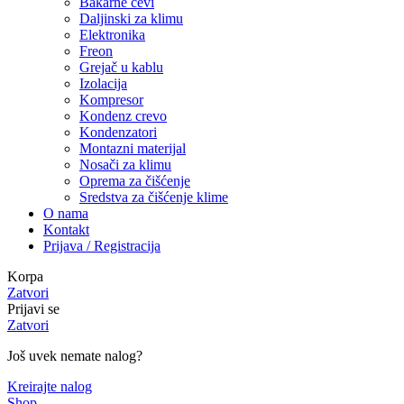
Bakarne cevi
Daljinski za klimu
Elektronika
Freon
Grejač u kablu
Izolacija
Kompresor
Kondenz crevo
Kondenzatori
Montazni materijal
Nosači za klimu
Oprema za čišćenje
Sredstva za čišćenje klime
O nama
Kontakt
Prijava / Registracija
Korpa
Zatvori
Prijavi se
Zatvori
Još uvek nemate nalog?
Kreirajte nalog
Shop