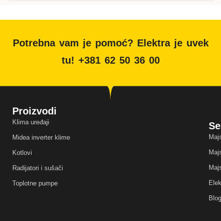
Potrebna vam je pomoć? Elektra je uvek
tu! +381 62 50 36 00
Proizvodi
Klima uređaji
Se
Majs
Midea inverter klime
Majs
Kotlovi
Majs
Radijatori i sušači
Elek
Toplotne pumpe
Blo