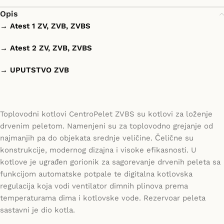
Opis
→ Atest 1 ZV, ZVB, ZVBS
→ Atest 2 ZV, ZVB, ZVBS
→ UPUTSTVO ZVB
Toplovodni kotlovi CentroPelet ZVBS su kotlovi za loženje
drvenim peletom. Namenjeni su za toplovodno grejanje od
najmanjih pa do objekata srednje veličine. Čelične su
konstrukcije, modernog dizajna i visoke efikasnosti. U
kotlove je ugrađen gorionik za sagorevanje drvenih peleta sa
funkcijom automatske potpale te digitalna kotlovska
regulacija koja vodi ventilator dimnih plinova prema
temperaturama dima i kotlovske vode. Rezervoar peleta
sastavni je dio kotla.