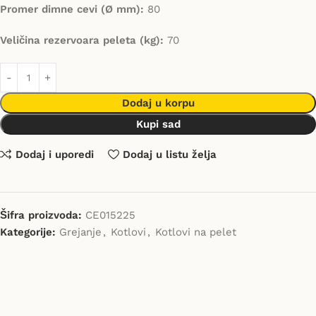
Promer dimne cevi (Ø mm):
80
Veličina rezervoara peleta (kg):
70
Dodaj u korpu
Kupi sad
Dodaj i uporedi
Dodaj u listu želja
Šifra proizvoda:
CE015225
Kategorije:
Grejanje
,
Kotlovi
,
Kotlovi na pelet