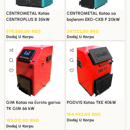
CENTROMETAL Kotao
CENTROMETAL Kotao sa
CENTROPLUS B 35kW
bojlerom EKO-CKB P 20kW
576.550,00
RSD
247.132,00
RSD
Dodaj U Korpu
Dodaj U Korpu
GIM Kotao na čvrsto gorivo
PODVIS Kotao TKE 40kW
TK GIM 66 kW
164.462,00
RSD
Dodaj U Korpu
193.012,00
RSD
Dodaj U Korpu