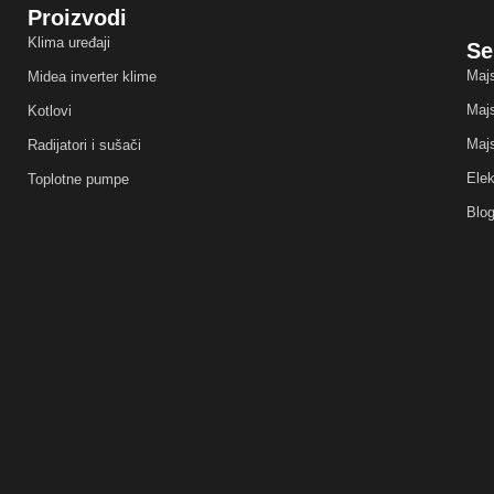
Proizvodi
Klima uređaji
Se
Majs
Midea inverter klime
Majs
Kotlovi
Majs
Radijatori i sušači
Elek
Toplotne pumpe
Blo