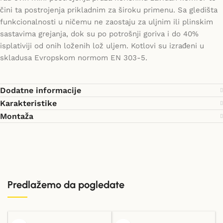
čini ta postrojenja prikladnim za široku primenu. Sa gledišta
funkcionalnosti u ničemu ne zaostaju za uljnim ili plinskim
sastavima grejanja, dok su po potrošnji goriva i do 40%
isplativiji od onih loženih lož uljem. Kotlovi su izrađeni u
skladusa Evropskom normom EN 303-5.
Dodatne informacije
Karakteristike
Montaža
Predlažemo da pogledate