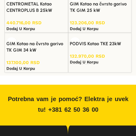
CENTROMETAL Kotao
GIM Kotao na čvrsto gorivo
CENTROPLUS B 25kW
TK GIM 25 kW
440.716,00
RSD
123.206,00
RSD
Dodaj U Korpu
Dodaj U Korpu
GIM Kotao na čvrsto gorivo
PODVIS Kotao TKE 23kW
TK GIM 34 kW
132.970,00
RSD
Dodaj U Korpu
137.100,00
RSD
Dodaj U Korpu
Potrebna vam je pomoć? Elektra je uvek
tu! +381 62 50 36 00