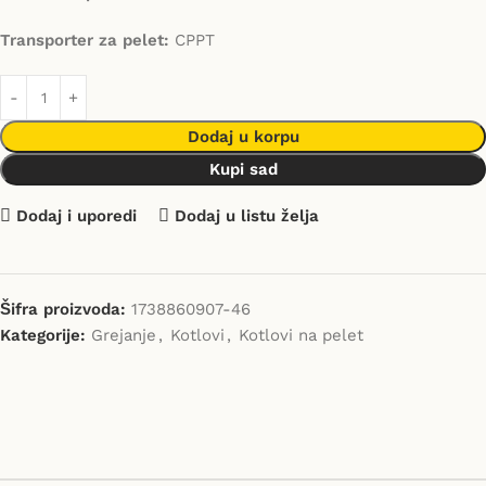
Transporter za pelet:
CPPT
Dodaj u korpu
Kupi sad
Dodaj i uporedi
Dodaj u listu želja
Šifra proizvoda:
1738860907-46
Kategorije:
Grejanje
,
Kotlovi
,
Kotlovi na pelet