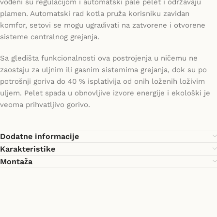
vođeni su regulacijom i automatski pale pelet i održavaju
plamen. Automatski rad kotla pruža korisniku zavidan
komfor, setovi se mogu ugrađivati na zatvorene i otvorene
sisteme centralnog grejanja.
Sa gledišta funkcionalnosti ova postrojenja u ničemu ne
zaostaju za uljnim ili gasnim sistemima grejanja, dok su po
potrošnji goriva do 40 % isplativija od onih loženih loživim
uljem. Pelet spada u obnovljive izvore energije i ekološki je
veoma prihvatljivo gorivo.
Dodatne informacije
Karakteristike
Montaža