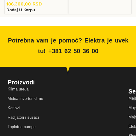
186.300,00
RSD
Dodaj U Korpu
Potrebna vam je pomoć? Elektra je uvek
tu! +381 62 50 36 00
Proizvodi
Klima uređaji
Se
Majs
Midea inverter klime
Majs
Kotlovi
Majs
Radijatori i sušači
Elek
Toplotne pumpe
Blo