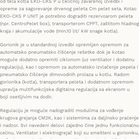
od tela kotla EKO-CKS P u čeličnoj zavarenoj izvedbi i
opreme za sagorevanje drvenog peleta Cm pelet seta. Kotao
EKO-CKS P UNIT je potrebno dograditi rezervoarom peleta
(npr. CentroPelet box), transporterom CPPT, zaštitom hladnog
kraja i akumulacije vode (min.10 lit/ kW snage kotla).
Gorionik je u standardnoj izvedbi opremljen opremom za
automatsko pneumatsko čišćenje rešetke dok je kotao
moguće dodatno opremiti ciklonom (uz ventilator i dodatnu
regulaciju), kao i opremom za automatsko izvlačenje pepela i
pneumatsko čišćenje dimovodnih prolaza u kotlu. Radom
gorionika (kotla), transportera peleta i dodatnom opremom
upravlja multifunkcijska digitalna regulacija sa ekranom u
boji osetljivim na dodir.
Regulaciju je moguće nadograditi modulima za vođenje
krugova grejanja CM2K, kao i sistemima za daljinsko praćenje
i nadzor. Svi navedeni delovi zajedno čine jednu funkcionalnu
celinu. Ventilator i elektrogrejač koji su smešteni u gorioniku,