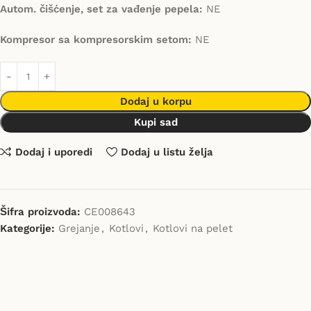
Autom. čišćenje, set za vađenje pepela:
NE
Kompresor sa kompresorskim setom:
NE
Dodaj u korpu
Kupi sad
Dodaj i uporedi
Dodaj u listu želja
Šifra proizvoda:
CE008643
Kategorije:
Grejanje
,
Kotlovi
,
Kotlovi na pelet