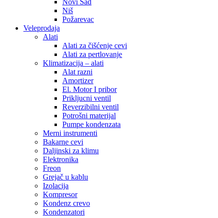
Novi Sad
Niš
Požarevac
Veleprodaja
Alati
Alati za čišćenje cevi
Alati za pertlovanje
Klimatizacija – alati
Alat razni
Amortizer
El. Motor I pribor
Prikljucni ventil
Reverzibilni ventil
Potrošni materijal
Pumpe kondenzata
Merni instrumenti
Bakarne cevi
Daljinski za klimu
Elektronika
Freon
Grejač u kablu
Izolacija
Kompresor
Kondenz crevo
Kondenzatori