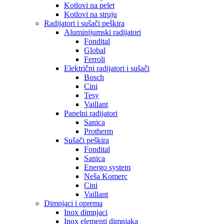
Kotlovi na pelet
Kotlovi na struju
Radijatori i sušači peškira
Aluminijumski radijatori
Fondital
Global
Ferroli
Električni radijatori i sušači
Bosch
Cini
Tesy
Vaillant
Panelni radijatori
Sanica
Protherm
Sušači peškira
Fondital
Sanica
Energo system
Neša Komerc
Cini
Vaillant
Dimnjaci i oprema
Inox dimnjaci
Inox elementi dimnjaka