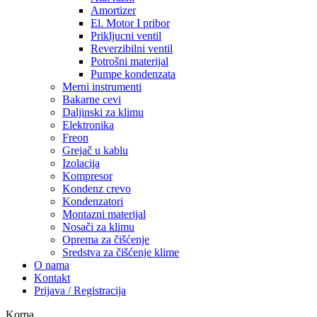
Amortizer
El. Motor I pribor
Prikljucni ventil
Reverzibilni ventil
Potrošni materijal
Pumpe kondenzata
Merni instrumenti
Bakarne cevi
Daljinski za klimu
Elektronika
Freon
Grejač u kablu
Izolacija
Kompresor
Kondenz crevo
Kondenzatori
Montazni materijal
Nosači za klimu
Oprema za čišćenje
Sredstva za čišćenje klime
O nama
Kontakt
Prijava / Registracija
Korpa