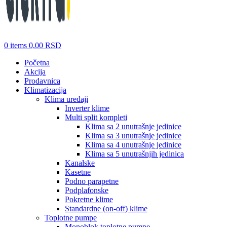
0
items
0,00
RSD
Početna
Akcija
Prodavnica
Klimatizacija
Klima uređaji
Inverter klime
Multi split kompleti
Klima sa 2 unutrašnje jedinice
Klima sa 3 unutrašnje jedinice
Klima sa 4 unutrašnje jedinice
Klima sa 5 unutrašnjih jedinica
Kanalske
Kasetne
Podno parapetne
Podplafonske
Pokretne klime
Standardne (on-off) klime
Toplotne pumpe
Monoblok toplotne pumpe