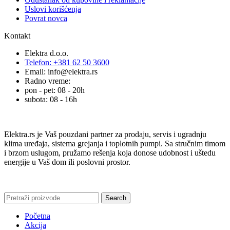
Uslovi korišćenja
Povrat novca
Kontakt
Elektra d.o.o.
Telefon: +381 62 50 3600
Email: info@elektra.rs
Radno vreme:
pon - pet: 08 - 20h
subota: 08 - 16h
Elektra.rs je Vaš pouzdani partner za prodaju, servis i ugradnju
klima uređaja, sistema grejanja i toplotnih pumpi. Sa stručnim timom
i brzom uslugom, pružamo rešenja koja donose udobnost i uštedu
energije u Vaš dom ili poslovni prostor.
Search
Početna
Akcija