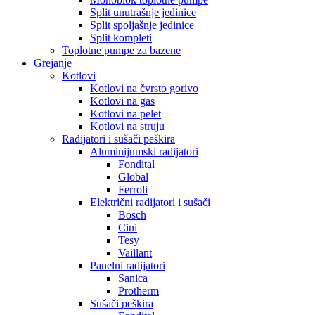
Split unutrašnje jedinice
Split spoljašnje jedinice
Split kompleti
Toplotne pumpe za bazene
Grejanje
Kotlovi
Kotlovi na čvrsto gorivo
Kotlovi na gas
Kotlovi na pelet
Kotlovi na struju
Radijatori i sušači peškira
Aluminijumski radijatori
Fondital
Global
Ferroli
Električni radijatori i sušači
Bosch
Cini
Tesy
Vaillant
Panelni radijatori
Sanica
Protherm
Sušači peškira