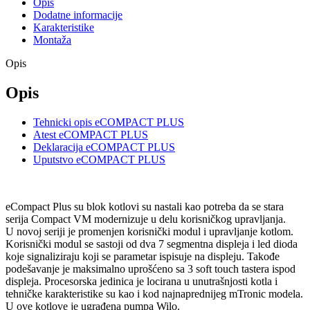
Opis
Dodatne informacije
Karakteristike
Montaža
Opis
Opis
Tehnicki opis eCOMPACT PLUS
Atest eCOMPACT PLUS
Deklaracija eCOMPACT PLUS
Uputstvo eCOMPACT PLUS
eCompact Plus su blok kotlovi su nastali kao potreba da se stara
serija Compact VM modernizuje u delu korisničkog upravljanja.
U novoj seriji je promenjen korisnički modul i upravljanje kotlom.
Korisnički modul se sastoji od dva 7 segmentna displeja i led dioda
koje signaliziraju koji se parametar ispisuje na displeju. Takođe
podešavanje je maksimalno uprošćeno sa 3 soft touch tastera ispod
displeja. Procesorska jedinica je locirana u unutrašnjosti kotla i
tehničke karakteristike su kao i kod najnaprednijeg mTronic modela.
U ove kotlove je ugrađena pumpa Wilo.