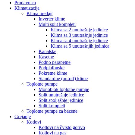
Prodavnica
Klimatizacija
Klima uređaji
Inverter klime
Multi split kompleti
Klima sa 2 unutrašnje jedinice
Klima sa 3 unutrašnje jedinice
Klima sa 4 unutrašnje jedinice
Klima sa 5 unutrašnjih jedinica
Kanalske
Kasetne
Podno parapetne
Podplafonske
Pokretne klime
Standardne (on-off) klime
Toplotne pumpe
Monoblok toplotne pumpe
Split unutrašnje jedinice
Split spoljašnje jedinice
Split kompleti
Toplotne pumpe za bazene
Grejanje
Kotlovi
Kotlovi na čvrsto gorivo
Kotlovi na gas