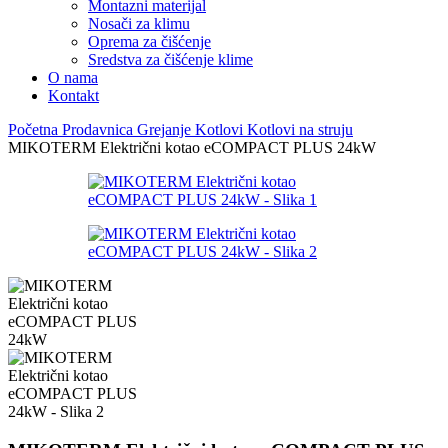
Montazni materijal
Nosači za klimu
Oprema za čišćenje
Sredstva za čišćenje klime
O nama
Kontakt
Početna
Prodavnica
Grejanje
Kotlovi
Kotlovi na struju
MIKOTERM Električni kotao eCOMPACT PLUS 24kW