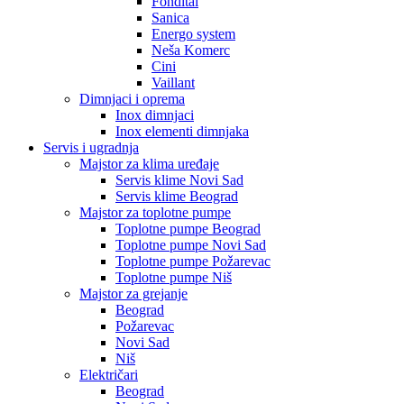
Fondital
Sanica
Energo system
Neša Komerc
Cini
Vaillant
Dimnjaci i oprema
Inox dimnjaci
Inox elementi dimnjaka
Servis i ugradnja
Majstor za klima uređaje
Servis klime Novi Sad
Servis klime Beograd
Majstor za toplotne pumpe
Toplotne pumpe Beograd
Toplotne pumpe Novi Sad
Toplotne pumpe Požarevac
Toplotne pumpe Niš
Majstor za grejanje
Beograd
Požarevac
Novi Sad
Niš
Električari
Beograd