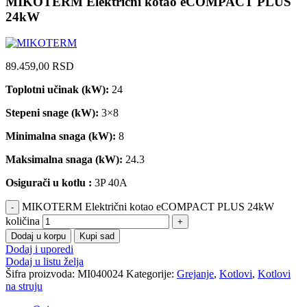
MIKOTERM Električni kotao eCOMPACT PLUS
24kW
89.459,00
RSD
Toplotni učinak (kW):
24
Stepeni snage (kW):
3×8
Minimalna snaga (kW):
8
Maksimalna snaga (kW):
24.3
Osigurači u kotlu :
3P 40A
MIKOTERM Električni kotao eCOMPACT PLUS 24kW
količina
Dodaj u korpu
Kupi sad
Dodaj i uporedi
Dodaj u listu želja
Šifra proizvoda:
MI040024
Kategorije:
Grejanje
,
Kotlovi
,
Kotlovi
na struju