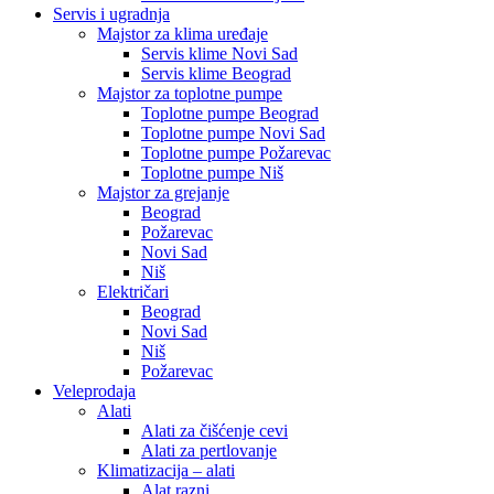
Servis i ugradnja
Majstor za klima uređaje
Servis klime Novi Sad
Servis klime Beograd
Majstor za toplotne pumpe
Toplotne pumpe Beograd
Toplotne pumpe Novi Sad
Toplotne pumpe Požarevac
Toplotne pumpe Niš
Majstor za grejanje
Beograd
Požarevac
Novi Sad
Niš
Električari
Beograd
Novi Sad
Niš
Požarevac
Veleprodaja
Alati
Alati za čišćenje cevi
Alati za pertlovanje
Klimatizacija – alati
Alat razni