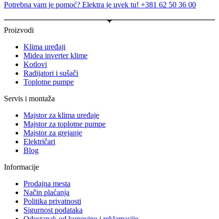
Potrebna vam je pomoć? Elektra je uvek tu! +381 62 50 36 00
Proizvodi
Klima uređaji
Midea inverter klime
Kotlovi
Radijatori i sušači
Toplotne pumpe
Servis i montaža
Majstor za klima uređaje
Majstor za toplotne pumpe
Majstor za grejanje
Električari
Blog
Informacije
Prodajna mesta
Način plaćanja
Politika privatnosti
Sigurnost podataka
Odustanak od kupovine i reklamacije