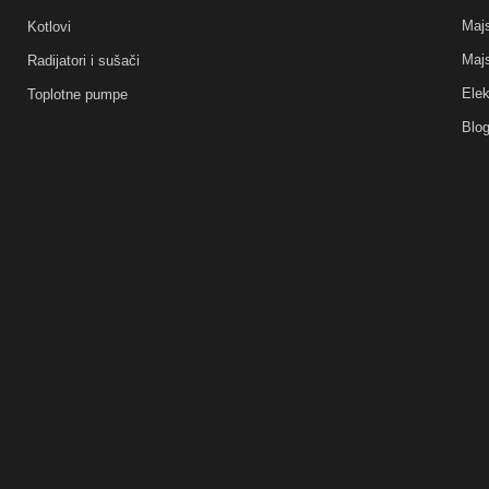
Majs
Kotlovi
Majs
Radijatori i sušači
Elek
Toplotne pumpe
Blo