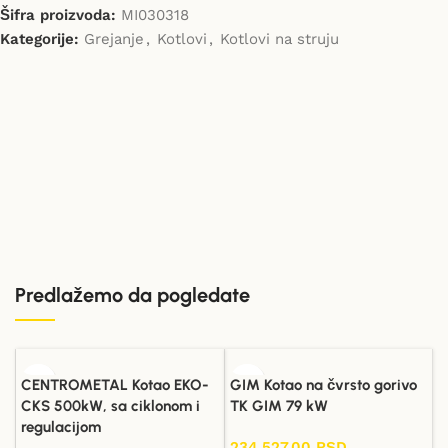
Šifra proizvoda:
MI030318
Kategorije:
Grejanje
,
Kotlovi
,
Kotlovi na struju
Predlažemo da pogledate
CENTROMETAL Kotao EKO-
GIM Kotao na čvrsto gorivo
CKS 500kW, sa ciklonom i
TK GIM 79 kW
regulacijom
234.527,00
RSD