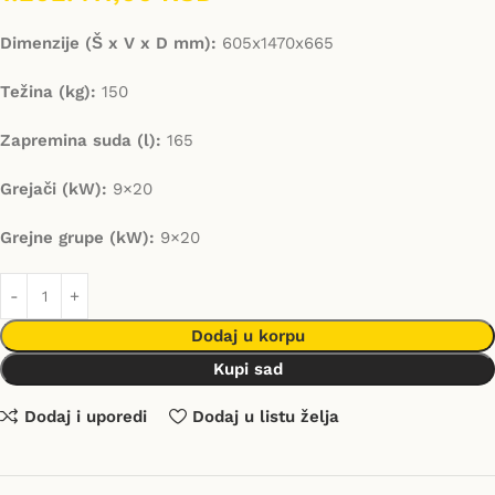
Dimenzije (Š x V x D mm):
605x1470x665
Težina (kg):
150
Zapremina suda (l):
165
Grejači (kW):
9×20
Grejne grupe (kW):
9×20
Dodaj u korpu
Kupi sad
Dodaj i uporedi
Dodaj u listu želja