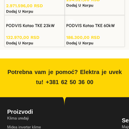
Dodaj U Korpu
2.971.596,00
RSD
Dodaj U Korpu
PODVIS Kotao TKE 23kW
PODVIS Kotao TKE 60kW
132.970,00
RSD
186.300,00
RSD
Dodaj U Korpu
Dodaj U Korpu
Potrebna vam je pomoć? Elektra je uvek
tu! +381 62 50 36 00
Proizvodi
Klima uređaji
Se
Majs
Midea inverter klime