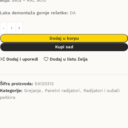
Boja:
Bela – RAL 9010
Laka demontaža gornje rešetke:
DA
Dodaj u korpu
Kupi sad
Dodaj i uporedi
Dodaj u listu želja
Šifra proizvoda:
SA120313
Kategorije:
Grejanje
,
Panelni radijatori
,
Radijatori i sušači
peškira