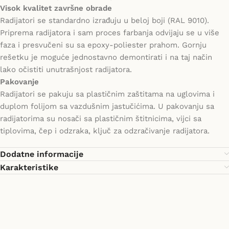
Visok kvalitet završne obrade
Radijatori se standardno izrađuju u beloj boji (RAL 9010).
Priprema radijatora i sam proces farbanja odvijaju se u više
faza i presvučeni su sa epoxy-poliester prahom. Gornju
rešetku je moguće jednostavno demontirati i na taj način
lako očistiti unutrašnjost radijatora.
Pakovanje
Radijatori se pakuju sa plastičnim zaštitama na uglovima i
duplom folijom sa vazdušnim jastučićima. U pakovanju sa
radijatorima su nosači sa plastičnim štitnicima, vijci sa
tiplovima, čep i odzraka, ključ za odzračivanje radijatora.
Dodatne informacije
Karakteristike