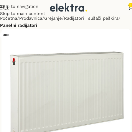
0
Skip to navigation
Skip to main content
Početna
Prodavnica
Grejanje
Radijatori i sušači peškira
Panelni radijatori
300