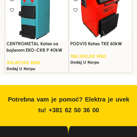
CENTROMETAL Kotao sa
PODVIS Kotao TKE 60kW
bojlerom EKO-CKB P 40kW
186.300,00
RSD
Dodaj U Korpu
313.817,00
RSD
Dodaj U Korpu
Potrebna vam je pomoć? Elektra je uvek
tu! +381 62 50 36 00