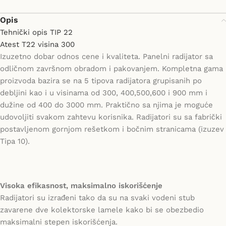
Opis
Tehnički opis TIP 22
Atest T22 visina 300
Izuzetno dobar odnos cene i kvaliteta. Panelni radijator sa
odličnom završnom obradom i pakovanjem. Kompletna gama
proizvoda bazira se na 5 tipova radijatora grupisanih po
debljini kao i u visinama od 300, 400,500,600 i 900 mm i
dužine od 400 do 3000 mm. Praktično sa njima je moguće
udovoljiti svakom zahtevu korisnika. Radijatori su sa fabrički
postavljenom gornjom rešetkom i bočnim stranicama (izuzev
Tipa 10).
Visoka efikasnost, maksimalno iskorišćenje
Radijatori su izrađeni tako da su na svaki vodeni stub
zavarene dve kolektorske lamele kako bi se obezbedio
maksimalni stepen iskorišćenja.