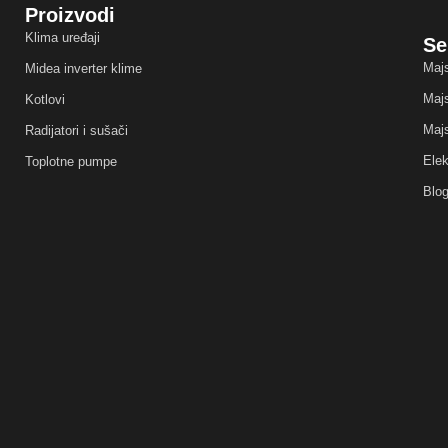
Proizvodi
Klima uređaji
Se
Majs
Midea inverter klime
Majs
Kotlovi
Majs
Radijatori i sušači
Elek
Toplotne pumpe
Blo