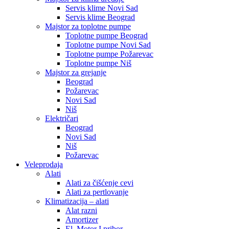
Servis klime Novi Sad
Servis klime Beograd
Majstor za toplotne pumpe
Toplotne pumpe Beograd
Toplotne pumpe Novi Sad
Toplotne pumpe Požarevac
Toplotne pumpe Niš
Majstor za grejanje
Beograd
Požarevac
Novi Sad
Niš
Električari
Beograd
Novi Sad
Niš
Požarevac
Veleprodaja
Alati
Alati za čišćenje cevi
Alati za pertlovanje
Klimatizacija – alati
Alat razni
Amortizer
El. Motor I pribor