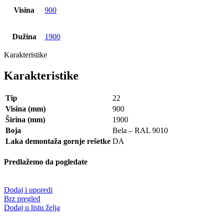
Visina
900
Dužina
1900
Karakteristike
Karakteristike
Tip
22
Visina (mm)
900
Širina (mm)
1900
Boja
Bela – RAL 9010
Laka demontaža gornje rešetke
DA
Predlažemo da pogledate
Dodaj i uporedi
Brz pregled
Dodaj u listu želja