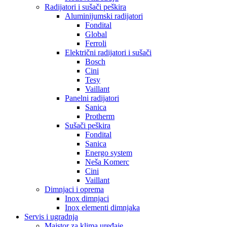
Radijatori i sušači peškira
Aluminijumski radijatori
Fondital
Global
Ferroli
Električni radijatori i sušači
Bosch
Cini
Tesy
Vaillant
Panelni radijatori
Sanica
Protherm
Sušači peškira
Fondital
Sanica
Energo system
Neša Komerc
Cini
Vaillant
Dimnjaci i oprema
Inox dimnjaci
Inox elementi dimnjaka
Servis i ugradnja
Majstor za klima uređaje