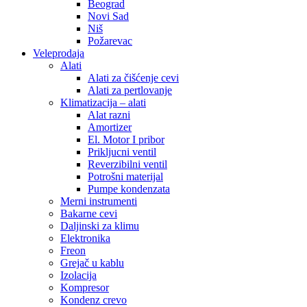
Beograd
Novi Sad
Niš
Požarevac
Veleprodaja
Alati
Alati za čišćenje cevi
Alati za pertlovanje
Klimatizacija – alati
Alat razni
Amortizer
El. Motor I pribor
Prikljucni ventil
Reverzibilni ventil
Potrošni materijal
Pumpe kondenzata
Merni instrumenti
Bakarne cevi
Daljinski za klimu
Elektronika
Freon
Grejač u kablu
Izolacija
Kompresor
Kondenz crevo