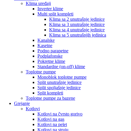
Klima uređaji
Inverter klime
Multi split kompleti
Klima sa 2 unutrašnje jedinice
Klima sa 3 unutrašnje jedinice
Klima sa 4 unutrašnje jedinice
Klima sa 5 unutrašnjih jedinica
Kanalske
Kasetne
Podno parapetne
Podplafonske
Pokretne klime
Standardne (on-off) klime
Toplotne pumpe
Monoblok toplotne pumpe
Split unutrašnje jedinice
Split spoljašnje jedinice
Split kompleti
Toplotne pumpe za bazene
Grejanje
Kotlovi
Kotlovi na čvrsto gorivo
Kotlovi na gas
Kotlovi na pelet
Kotlovi na struju