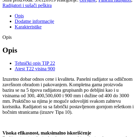
Radijatori i sušači peškira
Opis
Dodatne informacije
Karakteristike
Opis
Opis
Tehnički opis TIP 22
Atest T22 visina 900
Izuzetno dobar odnos cene i kvaliteta. Panelni radijator sa odličnom
završnom obradom i pakovanjem. Kompletna gama proizvoda
bazira se na 5 tipova radijatora grupisanih po debljini kao i u
visinama od 300, 400,500,600 i 900 mm i dužine od 400 do 3000
mm. Praktično sa njima je moguće udovoljiti svakom zahtevu
korisnika. Radijatori su sa fabrički postavljenom gornjom rešetkom i
bočnim stranicama (izuzev Tipa 10).
Visoka efikasnost, maksimalno iskorišćenje