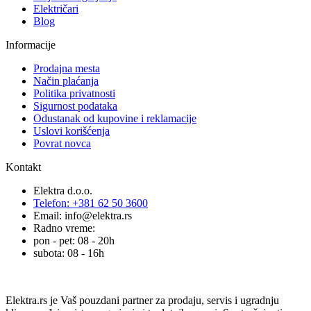
Električari
Blog
Informacije
Prodajna mesta
Način plaćanja
Politika privatnosti
Sigurnost podataka
Odustanak od kupovine i reklamacije
Uslovi korišćenja
Povrat novca
Kontakt
Elektra d.o.o.
Telefon: +381 62 50 3600
Email: info@elektra.rs
Radno vreme:
pon - pet: 08 - 20h
subota: 08 - 16h
Elektra.rs je Vaš pouzdani partner za prodaju, servis i ugradnju