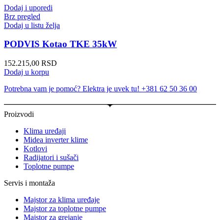
Dodaj i uporedi
Brz pregled
Dodaj u listu želja
PODVIS Kotao TKE 35kW
152.215,00
RSD
Dodaj u korpu
Potrebna vam je pomoć? Elektra je uvek tu! +381 62 50 36 00
Proizvodi
Klima uređaji
Midea inverter klime
Kotlovi
Radijatori i sušači
Toplotne pumpe
Servis i montaža
Majstor za klima uređaje
Majstor za toplotne pumpe
Majstor za grejanje