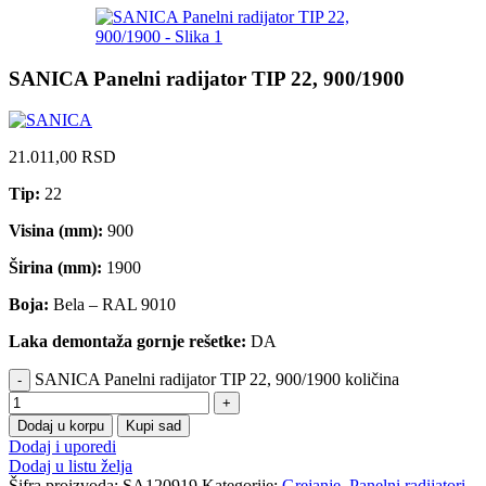
SANICA Panelni radijator TIP 22, 900/1900
21.011,00
RSD
Tip:
22
Visina (mm):
900
Širina (mm):
1900
Boja:
Bela – RAL 9010
Laka demontaža gornje rešetke:
DA
SANICA Panelni radijator TIP 22, 900/1900 količina
Dodaj u korpu
Kupi sad
Dodaj i uporedi
Dodaj u listu želja
Šifra proizvoda:
SA120919
Kategorije:
Grejanje
,
Panelni radijatori
,