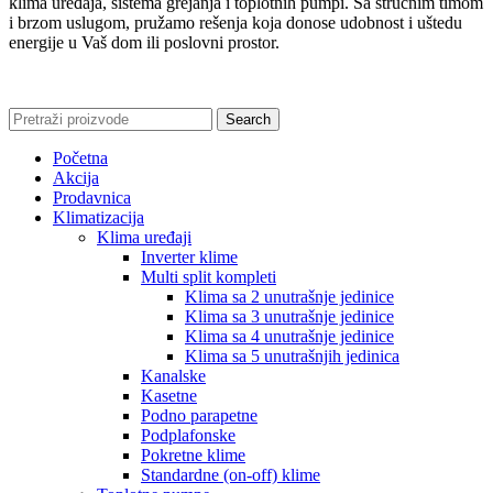
klima uređaja, sistema grejanja i toplotnih pumpi. Sa stručnim timom
i brzom uslugom, pružamo rešenja koja donose udobnost i uštedu
energije u Vaš dom ili poslovni prostor.
Search
Početna
Akcija
Prodavnica
Klimatizacija
Klima uređaji
Inverter klime
Multi split kompleti
Klima sa 2 unutrašnje jedinice
Klima sa 3 unutrašnje jedinice
Klima sa 4 unutrašnje jedinice
Klima sa 5 unutrašnjih jedinica
Kanalske
Kasetne
Podno parapetne
Podplafonske
Pokretne klime
Standardne (on-off) klime