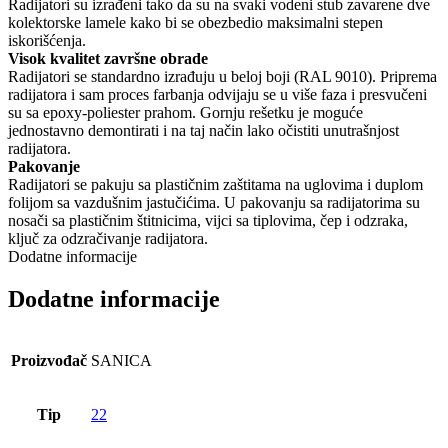
Radijatori su izrađeni tako da su na svaki vodeni stub zavarene dve
kolektorske lamele kako bi se obezbedio maksimalni stepen
iskorišćenja.
Visok kvalitet završne obrade
Radijatori se standardno izrađuju u beloj boji (RAL 9010). Priprema
radijatora i sam proces farbanja odvijaju se u više faza i presvučeni
su sa epoxy-poliester prahom. Gornju rešetku je moguće
jednostavno demontirati i na taj način lako očistiti unutrašnjost
radijatora.
Pakovanje
Radijatori se pakuju sa plastičnim zaštitama na uglovima i duplom
folijom sa vazdušnim jastučićima. U pakovanju sa radijatorima su
nosači sa plastičnim štitnicima, vijci sa tiplovima, čep i odzraka,
ključ za odzračivanje radijatora.
Dodatne informacije
Dodatne informacije
Proizvođač
SANICA
Tip
22