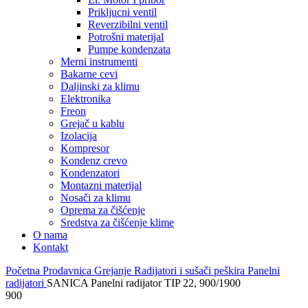
Prikljucni ventil
Reverzibilni ventil
Potrošni materijal
Pumpe kondenzata
Merni instrumenti
Bakarne cevi
Daljinski za klimu
Elektronika
Freon
Grejač u kablu
Izolacija
Kompresor
Kondenz crevo
Kondenzatori
Montazni materijal
Nosači za klimu
Oprema za čišćenje
Sredstva za čišćenje klime
O nama
Kontakt
Početna
Prodavnica
Grejanje
Radijatori i sušači peškira
Panelni
radijatori
SANICA Panelni radijator TIP 22, 900/1900
900