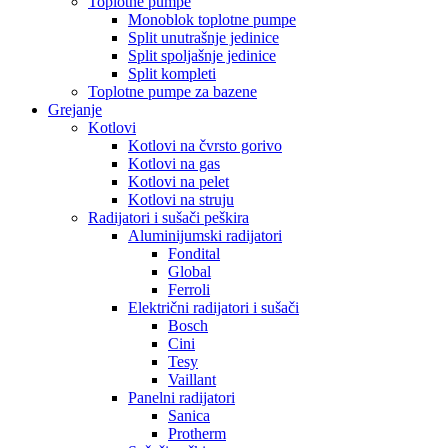
Toplotne pumpe
Monoblok toplotne pumpe
Split unutrašnje jedinice
Split spoljašnje jedinice
Split kompleti
Toplotne pumpe za bazene
Grejanje
Kotlovi
Kotlovi na čvrsto gorivo
Kotlovi na gas
Kotlovi na pelet
Kotlovi na struju
Radijatori i sušači peškira
Aluminijumski radijatori
Fondital
Global
Ferroli
Električni radijatori i sušači
Bosch
Cini
Tesy
Vaillant
Panelni radijatori
Sanica
Protherm