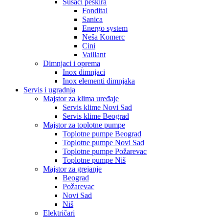
Sušači peškira
Fondital
Sanica
Energo system
Neša Komerc
Cini
Vaillant
Dimnjaci i oprema
Inox dimnjaci
Inox elementi dimnjaka
Servis i ugradnja
Majstor za klima uređaje
Servis klime Novi Sad
Servis klime Beograd
Majstor za toplotne pumpe
Toplotne pumpe Beograd
Toplotne pumpe Novi Sad
Toplotne pumpe Požarevac
Toplotne pumpe Niš
Majstor za grejanje
Beograd
Požarevac
Novi Sad
Niš
Električari