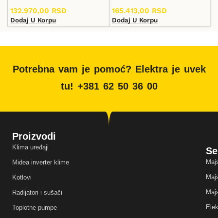
132.970,00
RSD
165.413,00
RSD
Dodaj U Korpu
Dodaj U Korpu
Potrebna vam je pomoć? Elektra je uvek
tu! +381 62 50 36 00
Proizvodi
Klima uređaji
Se
Majs
Midea inverter klime
Majs
Kotlovi
Majs
Radijatori i sušači
Elek
Toplotne pumpe