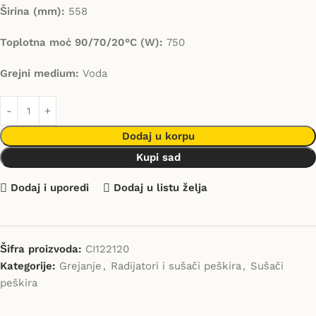
Širina (mm):
558
Toplotna moć 90/70/20°C (W):
750
Grejni medium:
Voda
Dodaj u korpu
Kupi sad
Dodaj i uporedi
Dodaj u listu želja
Šifra proizvoda:
CI122120
Kategorije:
Grejanje
,
Radijatori i sušači peškira
,
Sušači
peškira