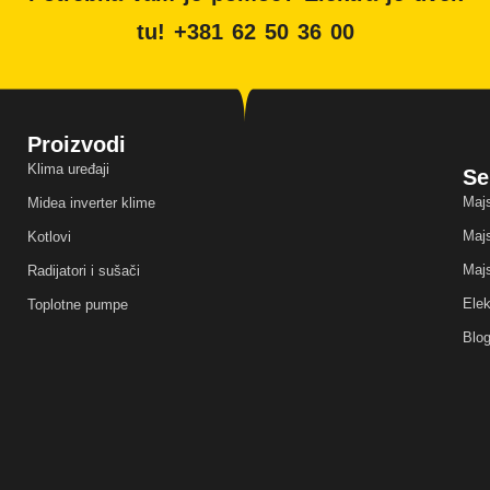
tu! +381 62 50 36 00
Proizvodi
Klima uređaji
Se
Majs
Midea inverter klime
Majs
Kotlovi
Majs
Radijatori i sušači
Elek
Toplotne pumpe
Blo