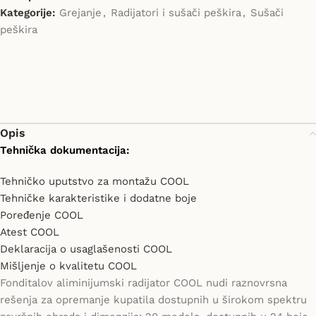
Kategorije:
Grejanje
,
Radijatori i sušači peškira
,
Sušači
peškira
Opis
Tehnička dokumentacija:
Tehničko uputstvo za montažu COOL
Tehničke karakteristike i dodatne boje
Poređenje COOL
Atest COOL
Deklaracija o usaglašenosti COOL
Mišljenje o kvalitetu COOL
Fonditalov aliminijumski radijator COOL nudi raznovrsna
rešenja za opremanje kupatila dostupnih u širokom spektru