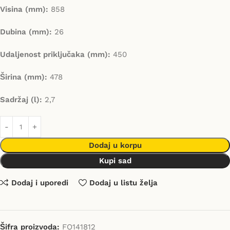
Visina (mm):
858
Dubina (mm):
26
Udaljenost priključaka (mm):
450
Širina (mm):
478
Sadržaj (l):
2,7
Dodaj u korpu
Kupi sad
Dodaj i uporedi
Dodaj u listu želja
Šifra proizvoda:
FO141812