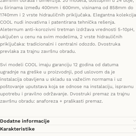
završnih obrada i dimenzija: 20 modela, dostupnih u 24 boje,
u širinama između 400mm i 600mm, visinama od 858mm do
1740mm i 2 vrste hidrauličnih priključaka. Elegantna kolekcija
COOL nudi inovativna i patentirana tehnička rešenja.
Aleternum anti-korozivni tretman izdržava vrednosti 5-10pH,
uključen u cenu na svim modelima, 2 vrste hidrauličnih
priključaka: tradicionalni i centralni odozdo. Dvostruka
prevlaka za trajnu završnu obradu.
Svi modeli COOL imaju garanciju 12 godina od datuma
ugradnje na greške u proizvodnji, pod uslovom da je
instalacija obavljena u skladu sa važećim normama i uz
poštovanje uputstava koja se odnose na instalaciju, ispravnu
upotrebu i pravilno održavanje. Dvostruki premaz za trajnu
završnu obradu: anaforeza + praškasti premaz.
Dodatne informacije
Karakteristike