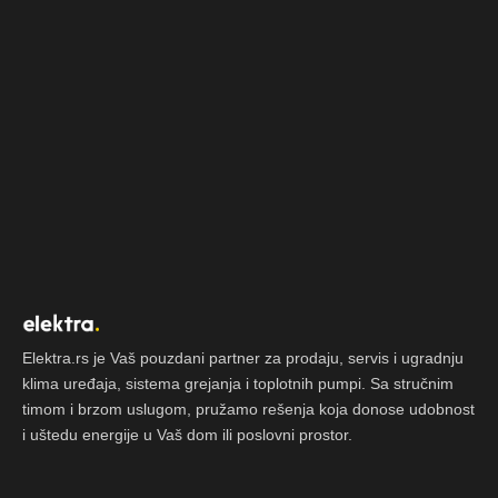
Elektra.rs je Vaš pouzdani partner za prodaju, servis i ugradnju
klima uređaja, sistema grejanja i toplotnih pumpi. Sa stručnim
timom i brzom uslugom, pružamo rešenja koja donose udobnost
i uštedu energije u Vaš dom ili poslovni prostor.