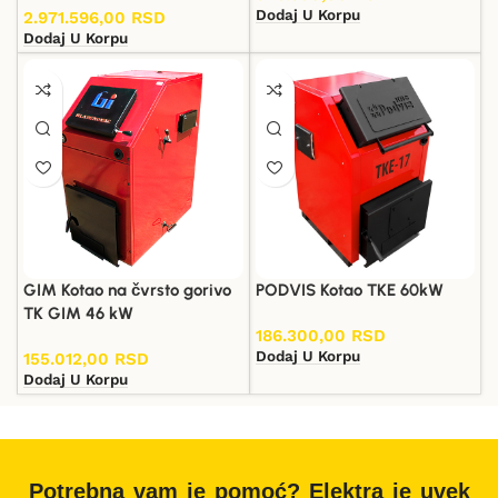
Dodaj U Korpu
2.971.596,00
RSD
Dodaj U Korpu
GIM Kotao na čvrsto gorivo
PODVIS Kotao TKE 60kW
TK GIM 46 kW
186.300,00
RSD
Dodaj U Korpu
155.012,00
RSD
Dodaj U Korpu
Potrebna vam je pomoć? Elektra je uvek