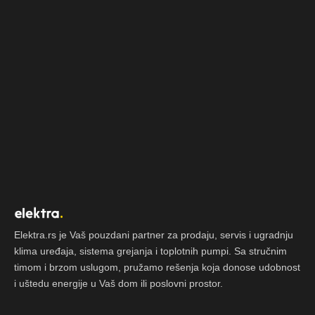
Elektra.rs je Vaš pouzdani partner za prodaju, servis i ugradnju
klima uređaja, sistema grejanja i toplotnih pumpi. Sa stručnim
timom i brzom uslugom, pružamo rešenja koja donose udobnost
i uštedu energije u Vaš dom ili poslovni prostor.