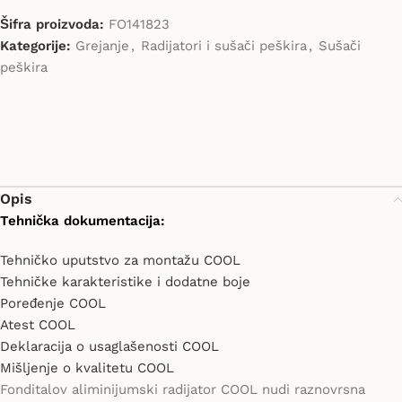
Šifra proizvoda:
FO141823
Kategorije:
Grejanje
,
Radijatori i sušači peškira
,
Sušači
peškira
Opis
Tehnička dokumentacija:
Tehničko uputstvo za montažu COOL
Tehničke karakteristike i dodatne boje
Poređenje COOL
Atest COOL
Deklaracija o usaglašenosti COOL
Mišljenje o kvalitetu COOL
Fonditalov aliminijumski radijator COOL nudi raznovrsna