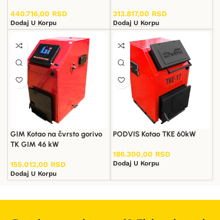
440.716,00
RSD
313.817,00
RSD
Dodaj U Korpu
Dodaj U Korpu
GIM Kotao na čvrsto gorivo
PODVIS Kotao TKE 60kW
TK GIM 46 kW
186.300,00
RSD
Dodaj U Korpu
155.012,00
RSD
Dodaj U Korpu