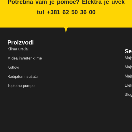
Potrebna vam je pomoć? Elektra je uvek
tu! +381 62 50 36 00
Proizvodi
Klima uređaji
Se
Majs
Midea inverter klime
Majs
Kotlovi
Majs
Radijatori i sušači
Elek
Toplotne pumpe
Blo