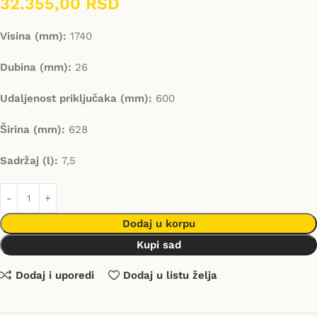
32.355,00
RSD
Visina (mm):
1740
Dubina (mm):
26
Udaljenost priključaka (mm):
600
Širina (mm):
628
Sadržaj (l):
7,5
Dodaj u korpu
Kupi sad
Dodaj i uporedi
Dodaj u listu želja