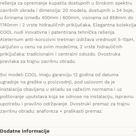
rešenja za opremanje kupatila dostupnih u širokom spektru
završnih obrada i dimenzija: 20 modela, dostupnih u 24 boje,
u širinama između 400mm i 600mm, visinama od 858mm do
1740mm i 2 vrste hidrauličnih priključaka. Elegantna kolekcija
COOL nudi inovativna i patentirana tehnička rešenja.
Aleternum anti-korozivni tretman izdržava vrednosti 5-10pH,
uključen u cenu na svim modelima, 2 vrste hidrauličnih
priključaka: tradicionalni i centralni odozdo. Dvostruka
prevlaka za trajnu završnu obradu.
Svi modeli COOL imaju garanciju 12 godina od datuma
ugradnje na greške u proizvodnji, pod uslovom da je
instalacija obavljena u skladu sa važećim normama i uz
poštovanje uputstava koja se odnose na instalaciju, ispravnu
upotrebu i pravilno održavanje. Dvostruki premaz za trajnu
završnu obradu: anaforeza + praškasti premaz.
Dodatne informacije