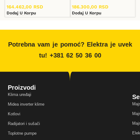
164.462,00
RSD
186.300,00
RSD
Dodaj U Korpu
Dodaj U Korpu
Potrebna vam je pomoć? Elektra je uvek
tu! +381 62 50 36 00
Proizvodi
Klima uređaji
Se
Majs
Midea inverter klime
Majs
Kotlovi
Majs
Radijatori i sušači
Elek
Toplotne pumpe