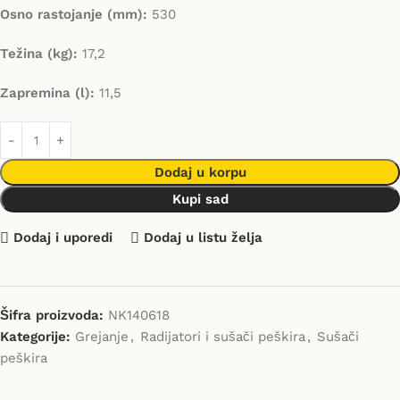
Osno rastojanje (mm):
530
Težina (kg):
17,2
Zapremina (l):
11,5
Dodaj u korpu
Kupi sad
Dodaj i uporedi
Dodaj u listu želja
Šifra proizvoda:
NK140618
Kategorije:
Grejanje
,
Radijatori i sušači peškira
,
Sušači
peškira