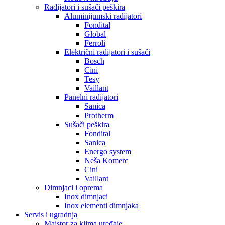
Radijatori i sušači peškira
Aluminijumski radijatori
Fondital
Global
Ferroli
Električni radijatori i sušači
Bosch
Cini
Tesy
Vaillant
Panelni radijatori
Sanica
Protherm
Sušači peškira
Fondital
Sanica
Energo system
Neša Komerc
Cini
Vaillant
Dimnjaci i oprema
Inox dimnjaci
Inox elementi dimnjaka
Servis i ugradnja
Majstor za klima uređaje