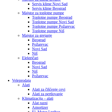
Servis klime Novi Sad
Servis klime Beograd
Majstor za toplotne pumpe
Toplotne pumpe Beograd
Toplotne pumpe Novi Sad
Toplotne pumpe Požarevac
Toplotne pumpe Niš
Majstor za grejanje
Beograd
Požarevac
Novi Sad
Niš
Električari
Beograd
Novi Sad
Niš
Požarevac
Veleprodaja
Alati
Alati za čišćenje cevi
Alati za pertlovanje
Klimatizacija – alati
Alat razni
Amortizer
El. Motor I pribor