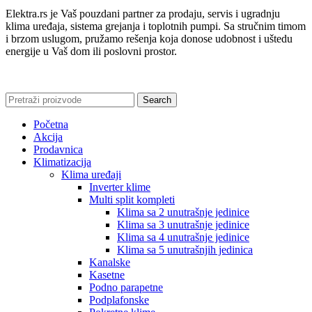
Elektra.rs je Vaš pouzdani partner za prodaju, servis i ugradnju
klima uređaja, sistema grejanja i toplotnih pumpi. Sa stručnim timom
i brzom uslugom, pružamo rešenja koja donose udobnost i uštedu
energije u Vaš dom ili poslovni prostor.
Search
Početna
Akcija
Prodavnica
Klimatizacija
Klima uređaji
Inverter klime
Multi split kompleti
Klima sa 2 unutrašnje jedinice
Klima sa 3 unutrašnje jedinice
Klima sa 4 unutrašnje jedinice
Klima sa 5 unutrašnjih jedinica
Kanalske
Kasetne
Podno parapetne
Podplafonske