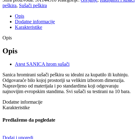
peškira
,
Sušači peškira
Opis
Dodatne informacije
Karakteristike
Opis
Opis
Atest SANICA hrom sušači
Sanica hromirani sušači peškira su idealni za kupatilo ili kuhinju.
Odgovaraće bilo kojoj prostoriji sa velikim izborom dimenzija.
Napravljeno od materijala i po standardima koji odgovaraju
najnovijim evropskim standima. Svi sušači su testirani na 10 bara.
Dodatne informacije
Karakteristike
Predlažemo da pogledate
Dodaj i uporedi