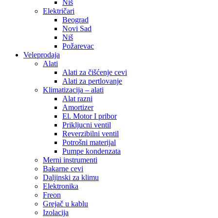
Niš
Električari
Beograd
Novi Sad
Niš
Požarevac
Veleprodaja
Alati
Alati za čišćenje cevi
Alati za pertlovanje
Klimatizacija – alati
Alat razni
Amortizer
El. Motor I pribor
Prikljucni ventil
Reverzibilni ventil
Potrošni materijal
Pumpe kondenzata
Merni instrumenti
Bakarne cevi
Daljinski za klimu
Elektronika
Freon
Grejač u kablu
Izolacija