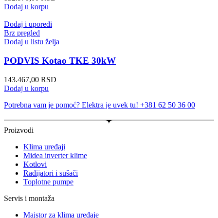
Dodaj u korpu
Dodaj i uporedi
Brz pregled
Dodaj u listu želja
PODVIS Kotao TKE 30kW
143.467,00
RSD
Dodaj u korpu
Potrebna vam je pomoć? Elektra je uvek tu! +381 62 50 36 00
Proizvodi
Klima uređaji
Midea inverter klime
Kotlovi
Radijatori i sušači
Toplotne pumpe
Servis i montaža
Majstor za klima uređaje