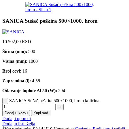
SANICA Sušač peškira 500×1000, hrom
10.502,00
RSD
Širina (mm):
500
Visina (mm):
1000
Broj cevi:
16
Zapremina (l):
4.58
Odavanje toplote Δt 50 (W):
294
SANICA Sušač peškira 500x1000, hrom količina
Dodaj u korpu
Kupi sad
Dodaj i uporedi
Dodaj u listu želja
Šifra proizvoda:
SA144510
Kategorije:
Grejanje
,
Radijatori i sušači