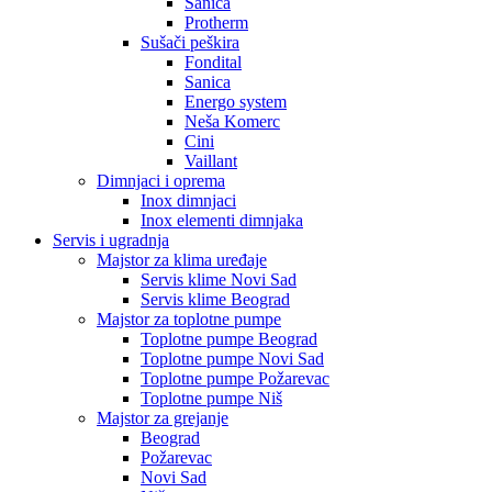
Sanica
Protherm
Sušači peškira
Fondital
Sanica
Energo system
Neša Komerc
Cini
Vaillant
Dimnjaci i oprema
Inox dimnjaci
Inox elementi dimnjaka
Servis i ugradnja
Majstor za klima uređaje
Servis klime Novi Sad
Servis klime Beograd
Majstor za toplotne pumpe
Toplotne pumpe Beograd
Toplotne pumpe Novi Sad
Toplotne pumpe Požarevac
Toplotne pumpe Niš
Majstor za grejanje
Beograd
Požarevac
Novi Sad