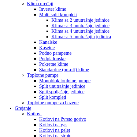
Klima uređaji
Inverter klime
Multi split kompleti
Klima sa 2 unutrašnje jedinice
Klima sa 3 unutrašnje jedinice
Klima sa 4 unutrašnje jedinice
Klima sa 5 unutrašnjih jedinica
Kanalske
Kasetne
Podno parapetne
Podplafonske
Pokretne klime
Standardne (on-off) klime
Toplotne pumpe
Monoblok toplotne pumpe
Split unutrašnje jedinice
Split spoljašnje jedinice
Split kompleti
Toplotne pumpe za bazene
Grejanje
Kotlovi
Kotlovi na čvrsto gorivo
Kotlovi na gas
Kotlovi na pelet
Kotlovi na struju