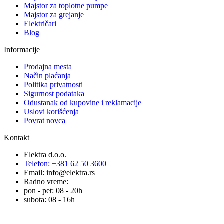
Majstor za toplotne pumpe
Majstor za grejanje
Električari
Blog
Informacije
Prodajna mesta
Način plaćanja
Politika privatnosti
Sigurnost podataka
Odustanak od kupovine i reklamacije
Uslovi korišćenja
Povrat novca
Kontakt
Elektra d.o.o.
Telefon: +381 62 50 3600
Email: info@elektra.rs
Radno vreme:
pon - pet: 08 - 20h
subota: 08 - 16h