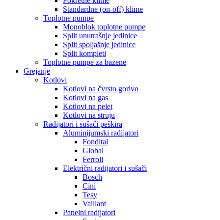
Pokretne klime
Standardne (on-off) klime
Toplotne pumpe
Monoblok toplotne pumpe
Split unutrašnje jedinice
Split spoljašnje jedinice
Split kompleti
Toplotne pumpe za bazene
Grejanje
Kotlovi
Kotlovi na čvrsto gorivo
Kotlovi na gas
Kotlovi na pelet
Kotlovi na struju
Radijatori i sušači peškira
Aluminijumski radijatori
Fondital
Global
Ferroli
Električni radijatori i sušači
Bosch
Cini
Tesy
Vaillant
Panelni radijatori