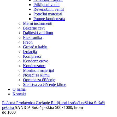
Prikljucni ventil
Reverzibilni ventil
Potrošni materijal
Pumpe kondenzata
Merni instrumenti
Bakarne cevi
Daljinski za klimu
Elektronika
Freon
Grejač u kablu
Izolacija
Kompresor
Kondenz crevo
Kondenzatori
Montazni materijal
Nosači za klimu
Oprema za čišćenje
Sredstva za čišćenje klime
O nama
Kontakt
Početna
Prodavnica
Grejanje
Radijatori i sušači peškira
Sušači
peškira
SANICA Sušač peškira 500×1000, hrom
do 1000