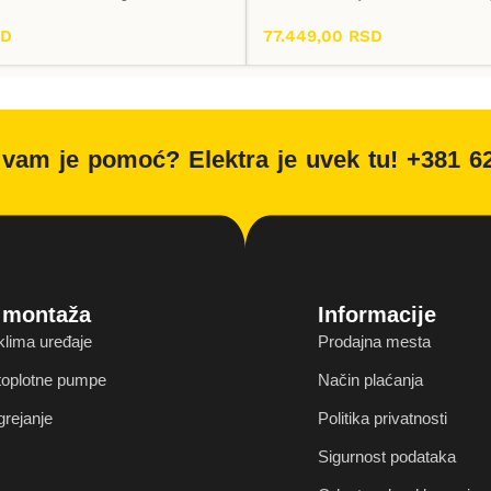
SD
77.449,00
RSD
Dodaj U Korpu
vam je pomoć? Elektra je uvek tu! +381 6
i montaža
Informacije
klima uređaje
Prodajna mesta
 toplotne pumpe
Način plaćanja
grejanje
Politika privatnosti
Sigurnost podataka