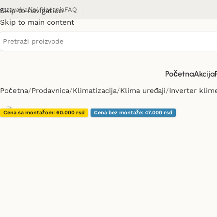
ostava
Načini Plaćanja
FAQ
Skip to navigation
Skip to main content
Početna
Akcija
Početna
Prodavnica
Klimatizacija
Klima uređaji
Inverter klim
Cena sa montažom: 60.000 rsd
Cena bez montaže: 47.000 rsd