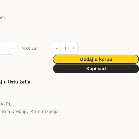
om.
Očisti
Dodaj u korpu
Kupi sad
 u listu želja
A-PL
lima uređaji
,
Klimatizacija