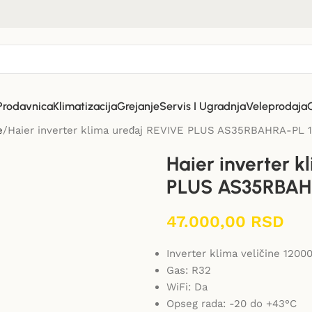
Prodavnica
Klimatizacija
Grejanje
Servis I Ugradnja
Veleprodaja
e
Haier inverter klima uređaj REVIVE PLUS AS35RBAHRA-PL 
Haier inverter 
PLUS AS35RBAH
47.000,00
RSD
Inverter klima veličine 1200
Gas: R32
WiFi: Da
Opseg rada: -20 do +43°C