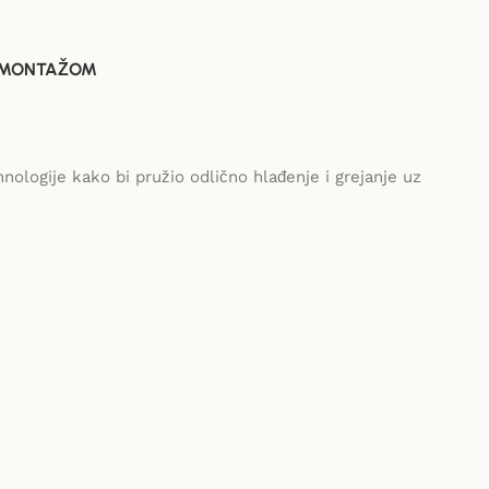
 MONTAŽOM
ologije kako bi pružio odlično hlađenje i grejanje uz