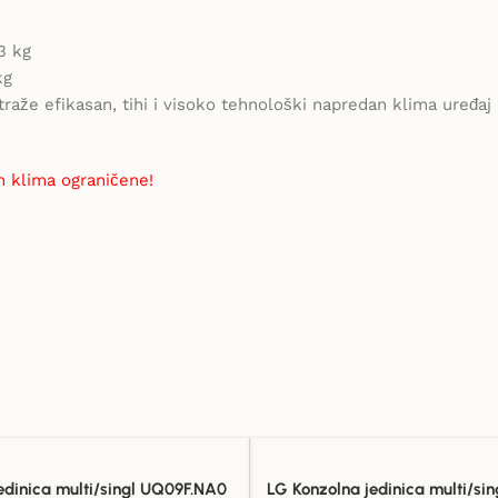
3 kg
kg
aže efikasan, tihi i visoko tehnološki napredan klima uređaj 
h klima ograničene!
edinica multi/singl UQ09F.NA0
LG Konzolna jedinica multi/si