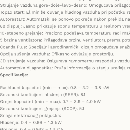
Strujanje vazduha gore-dole-levo-desno: Omogućava prilagod
Topao start: Eliminiše duvanje hladnog vazduha pri početku r
Autorestart: Automatski se ponovo pokreće nakon prekida na
88 displej: Jasno prikazuje sobnu temperaturu u realnom vr
10-stepeno grejanje: Precizno podešava temperaturu radi ma
5 brzina ventilatora: Prilagođava brzinu ventilatora prema po
Coanda Plus: Specijalni aerodinamički dizajn omogućava sna
Opcija sušenja vazduha: Efikasno odvlažuje prostoriju.
3D strujanje vazduha: Osigurava ravnomernu raspodelu vazduh
Automatska dijagnostika: Pruža informacije o stanju uređaja r
Specifikacije:
Rashladni kapacitet (min – max): 0.8 – 3.2 – 3.8 kW
Sezonski koeficijent hlađenja (SEER): 6.1
Grejni kapacitet (min – max): 0.7 – 3.9 – 4.0 kW
Sezonski koeficijent grejanja (SCOP): 5.1
Snaga električnog priključka:
Hlađenje: 0.4 – 0.99 – 1.3 kW
Grejanje: 0.4 – 0.943 – 1.4 kW