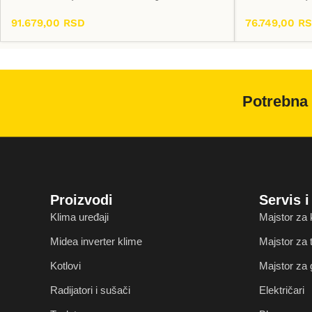
91.679,00
RSD
76.749,00
R
Dodaj U Korpu
Dodaj U Korpu
Potrebna 
Proizvodi
Servis 
Klima uređaji
Majstor za 
Midea inverter klime
Majstor za
Kotlovi
Majstor za 
Radijatori i sušači
Električari