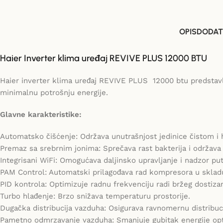
OPIS
DODAT
Haier Inverter klima uređaj REVIVE PLUS 12000 BTU
Haier inverter klima uređaj REVIVE PLUS 12000 btu predstavlj
minimalnu potrošnju energije.
Glavne karakteristike:
Automatsko čišćenje: Održava unutrašnjost jedinice čistom i 
Premaz sa srebrnim jonima: Sprečava rast bakterija i održava
Integrisani WiFi: Omogućava daljinsko upravljanje i nadzor p
PAM Control: Automatski prilagođava rad kompresora u sklad
PID kontrola: Optimizuje radnu frekvenciju radi bržeg dostiza
Turbo hlađenje: Brzo snižava temperaturu prostorije.
Dugačka distribucija vazduha: Osigurava ravnomernu distribuci
Pametno odmrzavanje vazduha: Smanjuje gubitak energije op