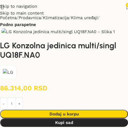
Skip to navigation
Skip to main content
Početna
Prodavnica
Klimatizacija
Klima uređaji
Podno parapetne
LG Konzolna jedinica multi/singl
UQ18F.NA0
86.314,00
RSD
Dodaj u korpu
Kupi sad