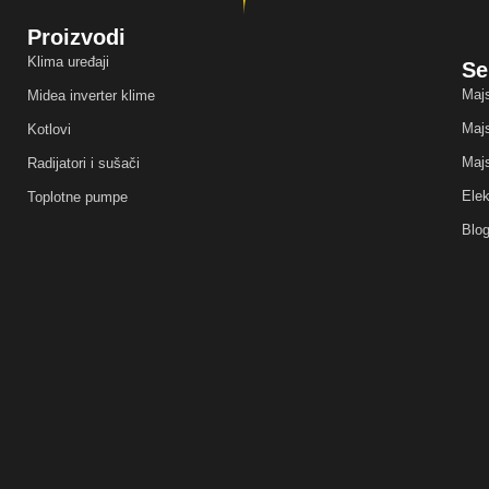
Proizvodi
Klima uređaji
Se
Majs
Midea inverter klime
Majs
Kotlovi
Majs
Radijatori i sušači
Elek
Toplotne pumpe
Blo