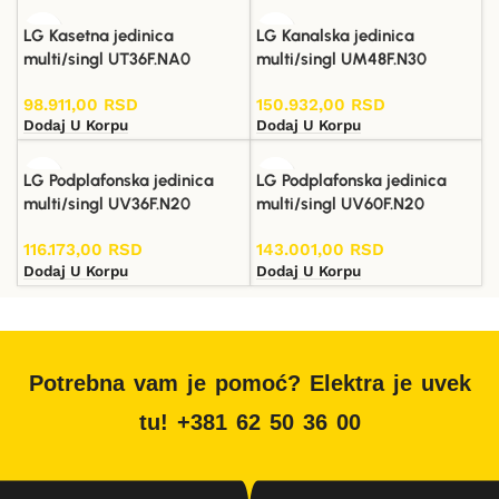
LG Kasetna jedinica
LG Kanalska jedinica
multi/singl UT36F.NA0
multi/singl UM48F.N30
98.911,00
RSD
150.932,00
RSD
Dodaj U Korpu
Dodaj U Korpu
LG Podplafonska jedinica
LG Podplafonska jedinica
multi/singl UV36F.N20
multi/singl UV60F.N20
116.173,00
RSD
143.001,00
RSD
Dodaj U Korpu
Dodaj U Korpu
Potrebna vam je pomoć? Elektra je uvek
tu! +381 62 50 36 00