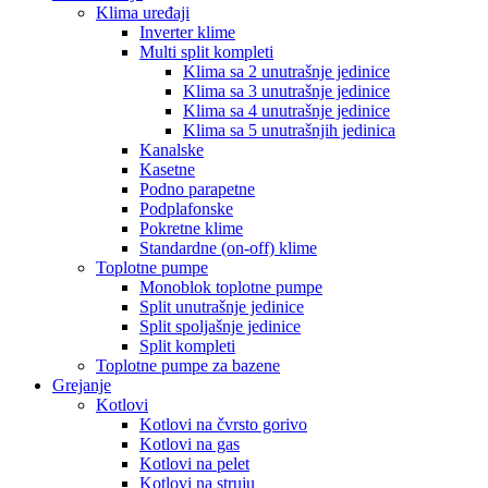
Klima uređaji
Inverter klime
Multi split kompleti
Klima sa 2 unutrašnje jedinice
Klima sa 3 unutrašnje jedinice
Klima sa 4 unutrašnje jedinice
Klima sa 5 unutrašnjih jedinica
Kanalske
Kasetne
Podno parapetne
Podplafonske
Pokretne klime
Standardne (on-off) klime
Toplotne pumpe
Monoblok toplotne pumpe
Split unutrašnje jedinice
Split spoljašnje jedinice
Split kompleti
Toplotne pumpe za bazene
Grejanje
Kotlovi
Kotlovi na čvrsto gorivo
Kotlovi na gas
Kotlovi na pelet
Kotlovi na struju