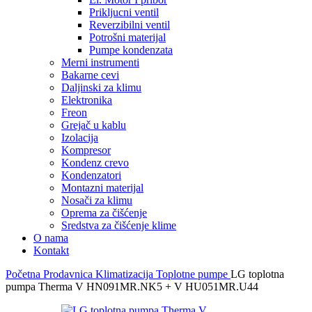
Prikljucni ventil
Reverzibilni ventil
Potrošni materijal
Pumpe kondenzata
Merni instrumenti
Bakarne cevi
Daljinski za klimu
Elektronika
Freon
Grejač u kablu
Izolacija
Kompresor
Kondenz crevo
Kondenzatori
Montazni materijal
Nosači za klimu
Oprema za čišćenje
Sredstva za čišćenje klime
O nama
Kontakt
Početna
Prodavnica
Klimatizacija
Toplotne pumpe
LG toplotna
pumpa Therma V HN091MR.NK5 + V HU051MR.U44