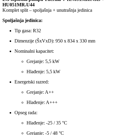
HU051MR.U44
Komplet split – spoljašnja + unutrašnja jedinica
Spoljašnja jedinica:
Tip gasa: R32
Dimenzije (ŠxVxD): 950 x 834 x 330 mm
Nominalni kapacitet:
Grejanje: 5,5 kW
Hlađenje: 5,5 kW
Energetski razred:
Grejanje: A++
Hlađenje: A+++
Opseg rada:
Hlađenje: -25 / 35 °C
Grejanje: -5 / 48 °C