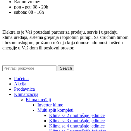
Radno vreme:
pon - pet: 08 - 20h
subota: 08 - 16h
Elektra.rs je Vaš pouzdani partner za prodaju, servis i ugradnju
klima uređaja, sistema grejanja i toplotnih pumpi. Sa stručnim timom
i brzom uslugom, pružamo rešenja koja donose udobnost i uštedu
energije u Vaš dom ili poslovni prostor.
Search
Početna
Akcija
Prodavnica
Klimatizacija
Klima uređaji
Inverter klime
Multi split kompleti
Klima sa 2 unutrašnje jedinice
Klima sa 3 unutrašnje jedinice
Klima sa 4 unutrašnje jedinice