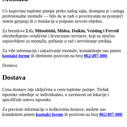
Uz kupovinu toplotne pumpe preko našeg sajta, dostupna je i usluga
profesionalne montaže — bilo da se radi o povezivanju na postojeći
sistem grejanja ili o instalaciji u potpuno novom objektu.
Za brendove
LG, Mitsubishi, Midea, Daikin, Venting i Ferroli
obezbeđujemo ovlašćene i licencirane servisere, koji su stručno
osposobljeni za montažu, puštanje u rad i servisiranje uređaja.
Za više informacija i zakazivanje montaže, kontaktirajte nas putem
kontakt forme
ili direktnim pozivom na broj
062/497-000
.
Dostava
Dostava
Cena dostave nije uključena u cenu toplotne pumpe. Trošak
isporuke određuje se individualno, u zavisnosti od lokacije i
specifičnih uslova isporuke.
Za precizne informacije o troškovima dostave, možete nas
kontaktirati putem
kontakt forme
ili pozivom na broj
062/497-000
.