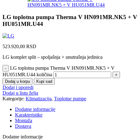
LG toplotna pumpa Therma V HN091MR.NK5 + V
HU051MR.U44
523.920,00
RSD
LG komplet split – spoljašnja + unutrašnja jedinica
LG toplotna pumpa Therma V HN091MR.NK5 + V
HU051MR.U44 količina
Dodaj u korpu
Kupi sad
Dodaj i uporedi
Dodaj u listu želja
Kategorije:
Klimatizacija
,
Toplotne pumpe
Dodatne informacije
Karakteristike
Montaža
Dostava
Dodatne informacije