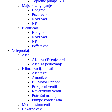
Toplotne pumpe Niš
Majstor za grejanje
Beograd
Požarevac
Novi Sad
Niš
Električari
Beograd
Novi Sad
Niš
Požarevac
Veleprodaja
Alati
Alati za čišćenje cevi
Alati za pertlovanje
Klimatizacija – alati
Alat razni
Amortizer
El. Motor I pribor
Prikljucni ventil
Reverzibilni ventil
Potrošni materijal
Pumpe kondenzata
Merni instrumenti
Bakarne cevi