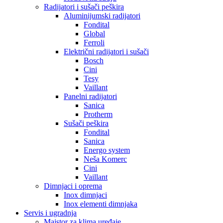
Radijatori i sušači peškira
Aluminijumski radijatori
Fondital
Global
Ferroli
Električni radijatori i sušači
Bosch
Cini
Tesy
Vaillant
Panelni radijatori
Sanica
Protherm
Sušači peškira
Fondital
Sanica
Energo system
Neša Komerc
Cini
Vaillant
Dimnjaci i oprema
Inox dimnjaci
Inox elementi dimnjaka
Servis i ugradnja
Majstor za klima uređaje