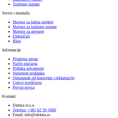
Toplotne pumpe
Servis i montaža
Majstor za klima uređaje
Majstor za toplotne pumpe
Majstor za grejanje
Električari
Blog
Informacije
Prodajna mesta
Način plaćanja
Politika privatnosti
Sigurnost podataka
Odustanak od kupovine i reklamacije
Uslovi korišćenja
Povrat novca
Kontakt
Elektra d.o.o.
Telefon: +381 62 50 3600
Email: info@elektra.rs