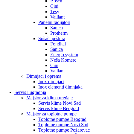
Bosch
Cini
Tesy
Vaillant
Panelni radijatori
Sanica
Protherm
Sušači peškira
Fondital
Sanica
Energo system
Neša Komerc
Cini
Vaillant
Dimnjaci i oprema
Inox dimnjaci
Inox elementi dimnjaka
Servis i ugradnja
Majstor za klima uređaje
Servis klime Novi Sad
Servis klime Beograd
Majstor za toplotne pumpe
Toplotne pumpe Beograd
Toplotne pumpe Novi Sad
Toplotne pumpe Požarevac