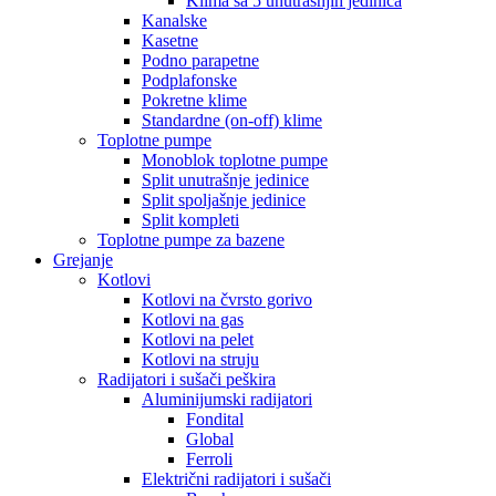
Klima sa 5 unutrašnjih jedinica
Kanalske
Kasetne
Podno parapetne
Podplafonske
Pokretne klime
Standardne (on-off) klime
Toplotne pumpe
Monoblok toplotne pumpe
Split unutrašnje jedinice
Split spoljašnje jedinice
Split kompleti
Toplotne pumpe za bazene
Grejanje
Kotlovi
Kotlovi na čvrsto gorivo
Kotlovi na gas
Kotlovi na pelet
Kotlovi na struju
Radijatori i sušači peškira
Aluminijumski radijatori
Fondital
Global
Ferroli
Električni radijatori i sušači