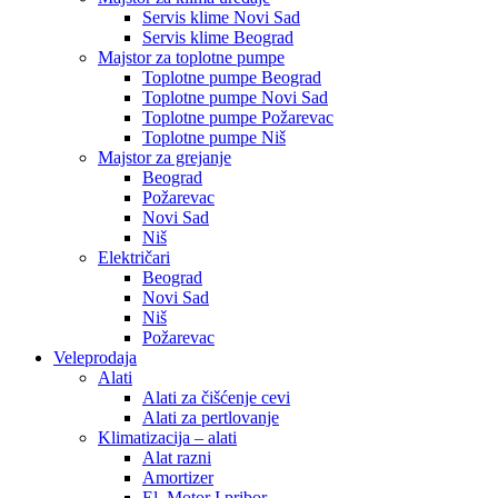
Servis klime Novi Sad
Servis klime Beograd
Majstor za toplotne pumpe
Toplotne pumpe Beograd
Toplotne pumpe Novi Sad
Toplotne pumpe Požarevac
Toplotne pumpe Niš
Majstor za grejanje
Beograd
Požarevac
Novi Sad
Niš
Električari
Beograd
Novi Sad
Niš
Požarevac
Veleprodaja
Alati
Alati za čišćenje cevi
Alati za pertlovanje
Klimatizacija – alati
Alat razni
Amortizer
El. Motor I pribor