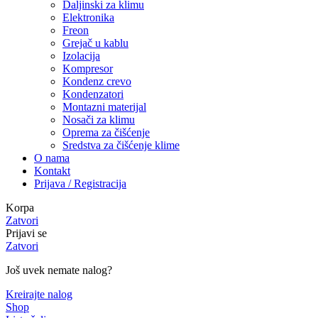
Daljinski za klimu
Elektronika
Freon
Grejač u kablu
Izolacija
Kompresor
Kondenz crevo
Kondenzatori
Montazni materijal
Nosači za klimu
Oprema za čišćenje
Sredstva za čišćenje klime
O nama
Kontakt
Prijava / Registracija
Korpa
Zatvori
Prijavi se
Zatvori
Još uvek nemate nalog?
Kreirajte nalog
Shop