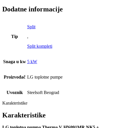
Dodatne informacije
Split
Tip
,
Split kompleti
Snaga u kw
5 kW
Proizvođač
LG toplotne pumpe
Uvoznik
Steelsoft Beograd
Karakteristike
Karakteristike
LG toplotna pumpa Therma V HN091MR.NK5 +