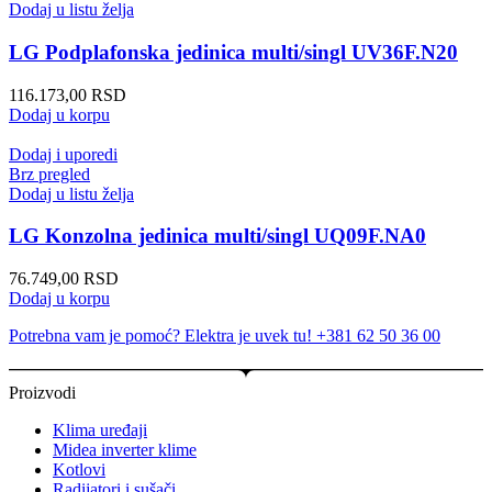
Dodaj u listu želja
LG Podplafonska jedinica multi/singl UV36F.N20
116.173,00
RSD
Dodaj u korpu
Dodaj i uporedi
Brz pregled
Dodaj u listu želja
LG Konzolna jedinica multi/singl UQ09F.NA0
76.749,00
RSD
Dodaj u korpu
Potrebna vam je pomoć? Elektra je uvek tu! +381 62 50 36 00
Proizvodi
Klima uređaji
Midea inverter klime
Kotlovi
Radijatori i sušači