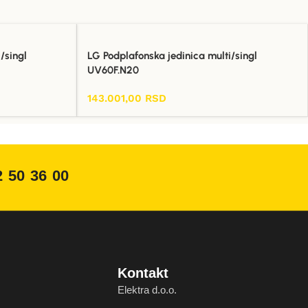
/singl
LG Podplafonska jedinica multi/singl
UV60F.N20
143.001,00
RSD
Dodaj U Korpu
2 50 36 00
Kontakt
Elektra d.o.o.