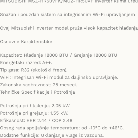
MITSUBISHI MSZ-HR50VFK/MUZ-HR50VF Inverter klima uređ
Snažan i pouzdan sistem sa integrisanim Wi-Fi upravljanjem
Ovaj Mitsubishi Inverter model pruža visok kapacitet hlađenja
Osnovne Karakteristike
Kapacitet: Hlađenje 18000 BTU / Grejanje 18000 BTU.
Energetski razred: A++.
Tip gasa: R32 (ekološki freon).
WiFi: Integrisan Wi-Fi modul za daljinsko upravljanje.
Zakonska saobraznost: 25 meseci.
Tehničke Specifikacije i Potrošnja
Potrošnja pri hlađenju: 2.05 kW.
Potrošnja pri grejanju: 1.55 kW.
Efikasnost: EER 2.44 / COP 2.48.
Opseg rada spoljašnje temperature: od -10°C do +46°C.
Dodatne funkcije: Uklanjanje vlage iz vazduha.