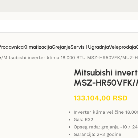
Prodavnica
Klimatizacija
Grejanje
Servis I Ugradnja
Veleprodaja
e
Mitsubishi inverter klima 18.000 BTU MSZ-HR50VFK/MUZ-
Mitsubishi inver
MSZ-HR50VFK/
133.104,00
RSD
Inverter klima veličine 18.0
Gas: R32
Opseg rada: grejanja -10 / 24
Garancija: 2+3 godine