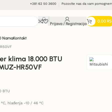
+381 62 50 3600
Pozovite nas da vam pomogne
0,00
RS
Prijava / Registracija
O Nama
Kontakt
HR50VF
ter klima 18.000 BTU
MUZ-HR50VF
00 BTU
 °C, hlađenja -10 / 46 °C