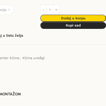
Dodaj u korpu
Kupi sad
 u listu želja
verter klime
,
Klima uređaji
 MONTAŽOM