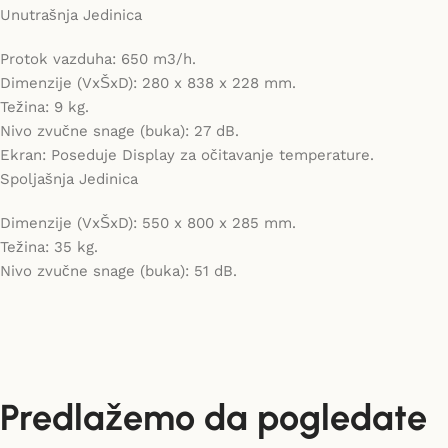
Unutrašnja Jedinica
Protok vazduha: 650 m3/h.
Dimenzije (VxŠxD): 280 x 838 x 228 mm.
Težina: 9 kg.
Nivo zvučne snage (buka): 27 dB.
Ekran: Poseduje Display za očitavanje temperature.
Spoljašnja Jedinica
Dimenzije (VxŠxD): 550 x 800 x 285 mm.
Težina: 35 kg.
Nivo zvučne snage (buka): 51 dB.
Predlažemo da pogledate