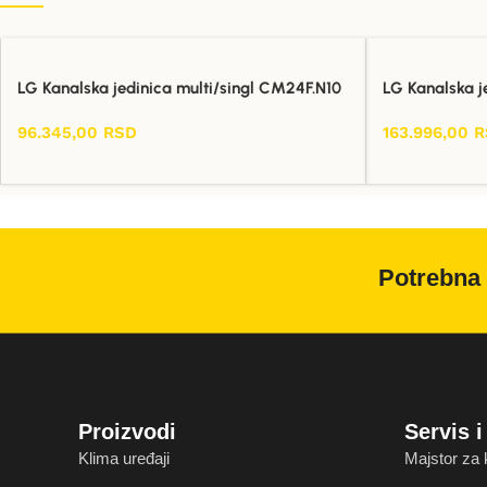
LG Kanalska jedinica multi/singl CM24F.N10
LG Kanalska j
96.345,00
RSD
163.996,00
R
Dodaj U Korpu
Dodaj U Korpu
Potrebna 
Proizvodi
Servis 
Klima uređaji
Majstor za 