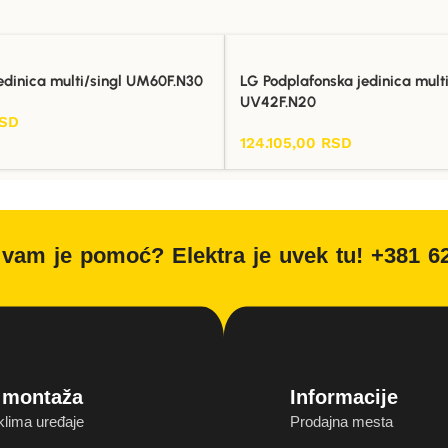
edinica multi/singl UM60F.N30
LG Podplafonska jedinica multi
UV42F.N20
SD
124.105,00
RSD
Dodaj U Korpu
vam je pomoć? Elektra je uvek tu! +381 6
i montaža
Informacije
klima uređaje
Prodajna mesta