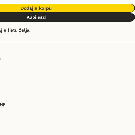
Dodaj u korpu
Kupi sad
 u listu želja
a
NE