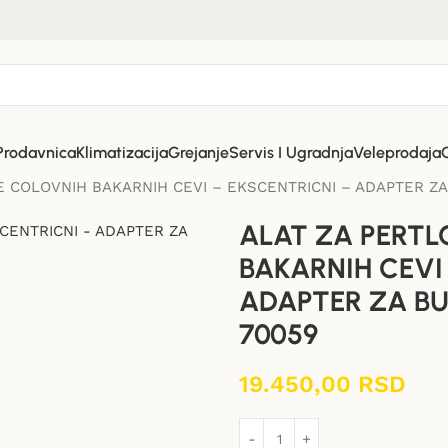
Prodavnica
Klimatizacija
Grejanje
Servis I Ugradnja
Veleprodaja
E COLOVNIH BAKARNIH CEVI – EKSCENTRICNI – ADAPTER Z
ALAT ZA PERT
BAKARNIH CEVI
ADAPTER ZA B
70059
19.450,00
RSD