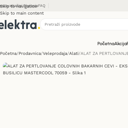
ostava
Načini Plaćanja
FAQ
Skip to navigation
Skip to main content
Početna
Akcija
Početna
Prodavnica
Veleprodaja
Alati
ALAT ZA PERTLOVANJ