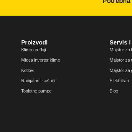
Potrebna 
Proizvodi
Servis 
Klima uređaji
Majstor za 
Midea inverter klime
Majstor za
Kotlovi
Majstor za 
Radijatori i sušači
Električari
Toplotne pumpe
Blog