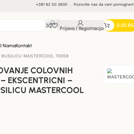
+381 62 50 3600
Pozovite nas da vam pomogne
0,00
RS
Prijava / Registracija
O Nama
Kontakt
A BUSILICU MASTERCOOL 70059
LOVANJE COLOVNIH
 – EKSCENTRICNI –
USILICU MASTERCOOL