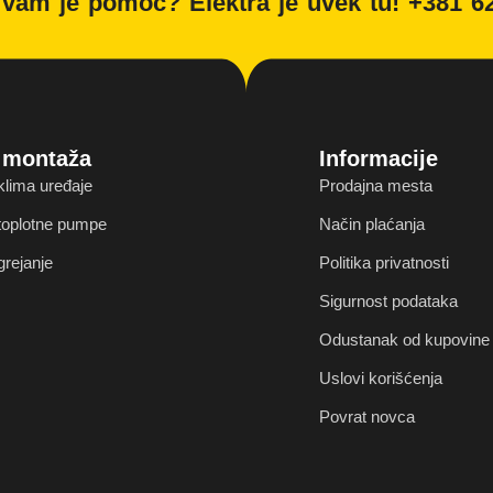
vam je pomoć? Elektra je uvek tu! +381 6
i montaža
Informacije
klima uređaje
Prodajna mesta
 toplotne pumpe
Način plaćanja
grejanje
Politika privatnosti
Sigurnost podataka
Odustanak od kupovine 
Uslovi korišćenja
Povrat novca