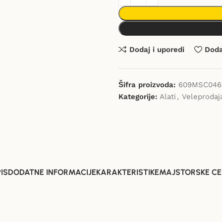
Dodaj i uporedi
Dodaj
Šifra proizvoda:
609MSC046
Kategorije:
Alati
,
Veleprodaj
IS
DODATNE INFORMACIJE
KARAKTERISTIKE
MAJSTORSKE CE