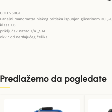
COD 250GF
Panelni manometar niskog pritiska ispunjen glicerinom 30 „-
klasa 1.6
priključak nazad 1/4 „SAE
okvir od nerđajućeg čelika
Predlažemo da pogledate