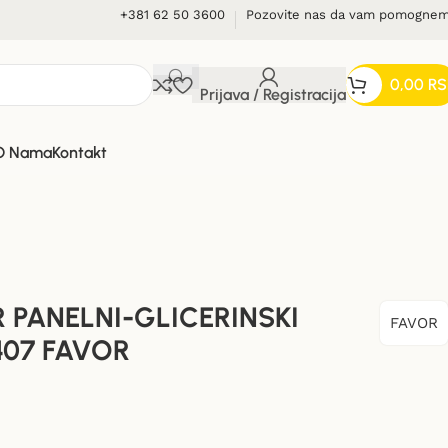
+381 62 50 3600
Pozovite nas da vam pomogne
0,00
RS
Prijava / Registracija
O Nama
Kontakt
PANELNI-GLICERINSKI
FAVOR
407 FAVOR