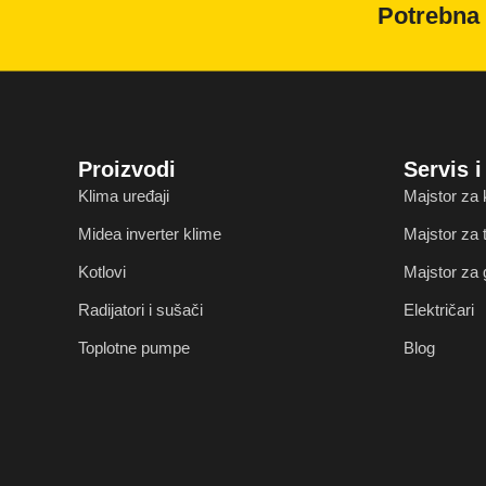
Potrebna 
Proizvodi
Servis 
Klima uređaji
Majstor za 
Midea inverter klime
Majstor za
Kotlovi
Majstor za 
Radijatori i sušači
Električari
Toplotne pumpe
Blog