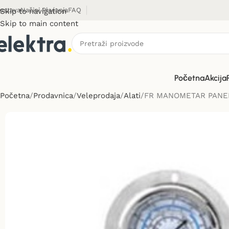
ostava
Načini Plaćanja
FAQ
Skip to navigation
Skip to main content
Početna
Akcija
Početna
Prodavnica
Veleprodaja
Alati
FR MANOMETAR PANELN