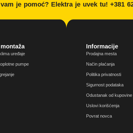
vam je pomoć? Elektra je uvek tu! +381 6
i montaža
Informacije
klima uređaje
Prodajna mesta
 toplotne pumpe
Način plaćanja
grejanje
Politika privatnosti
Sigurnost podataka
Odustanak od kupovine 
Uslovi korišćenja
Povrat novca