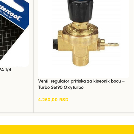
A 1/4
Ventil regulator pritiska za kiseonik bocu –
Turbo Set90 Oxyturbo
4.260,00
RSD
Dodaj U Korpu