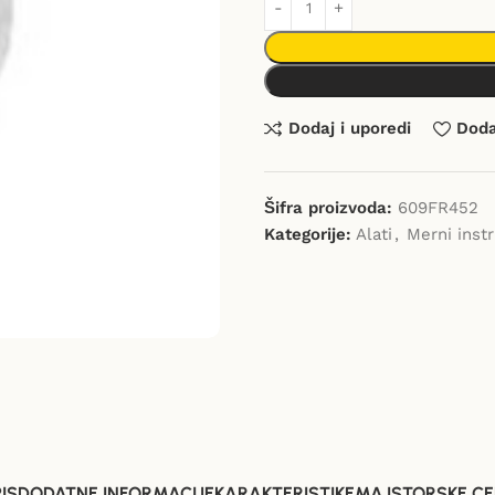
Dodaj i uporedi
Dodaj
Šifra proizvoda:
609FR452
Kategorije:
Alati
,
Merni inst
IS
DODATNE INFORMACIJE
KARAKTERISTIKE
MAJSTORSKE CE