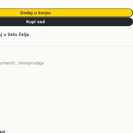
Dodaj u korpu
Kupi sad
 u listu želja
rumenti
,
Veleprodaja
NE