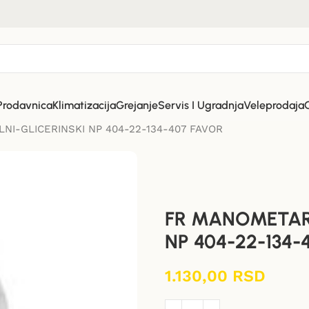
Prodavnica
Klimatizacija
Grejanje
Servis I Ugradnja
Veleprodaja
I-GLICERINSKI NP 404-22-134-407 FAVOR
FR MANOMETAR 
NP 404-22-134-
1.130,00
RSD