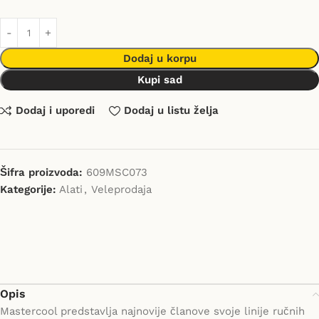
Dodaj u korpu
Kupi sad
Dodaj i uporedi
Dodaj u listu želja
Šifra proizvoda:
609MSC073
Kategorije:
Alati
,
Veleprodaja
Opis
Mastercool predstavlja najnovije članove svoje linije ručnih