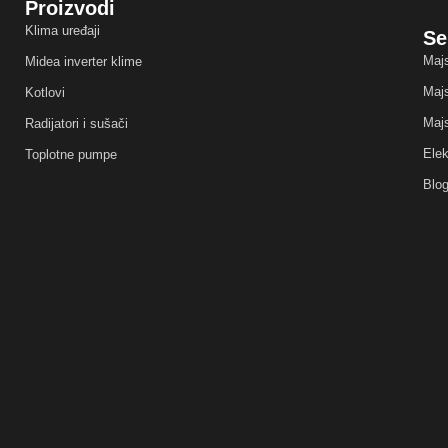
Proizvodi
Klima uređaji
Se
Majs
Midea inverter klime
Majs
Kotlovi
Majs
Radijatori i sušači
Elek
Toplotne pumpe
Blo