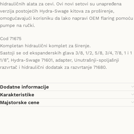
hidrauličnih alata za cevi. Ovi novi setovi su unapređena
verzija postojećih Hydra-Swage kitova za proširenje,
omogućavajući korisniku da lako napravi OEM flaring pomoću
pumpe na ručki.
Cod 71675
Kompletan hidraulični komplet za širenje.
Sastoji se od ekspanderskih glava 3/8, 1/2, 5/8, 3/4, 7/8, 1 i 1
1/8”, Hydra-Swage 71601, adapter, Unutrašnji-spoljašnji
razvrtač i hidraulični dodatak za razvrtanje 71680.
Dodatne informacije
Karakteristike
Majstorske cene