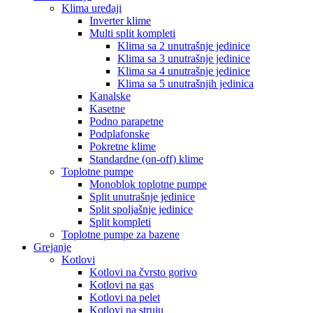
Klima uređaji
Inverter klime
Multi split kompleti
Klima sa 2 unutrašnje jedinice
Klima sa 3 unutrašnje jedinice
Klima sa 4 unutrašnje jedinice
Klima sa 5 unutrašnjih jedinica
Kanalske
Kasetne
Podno parapetne
Podplafonske
Pokretne klime
Standardne (on-off) klime
Toplotne pumpe
Monoblok toplotne pumpe
Split unutrašnje jedinice
Split spoljašnje jedinice
Split kompleti
Toplotne pumpe za bazene
Grejanje
Kotlovi
Kotlovi na čvrsto gorivo
Kotlovi na gas
Kotlovi na pelet
Kotlovi na struju