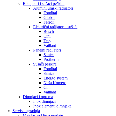
Radijatori i sušači peškira
Aluminijumski radijatori
Fondital
Global
Ferroli
Električni radijatori i sušači
Bosch
Cini
Tesy
Vaillant
Panelni radijatori
Sanica
Protherm
Sušači peškira
Fondital
Sanica
Energo system
Neša Komerc
Cini
Vaillant
Dimnjaci i oprema
Inox dimnjaci
Inox elementi dimnjaka
Servis i ugradnja
Majstor za klima uređaje