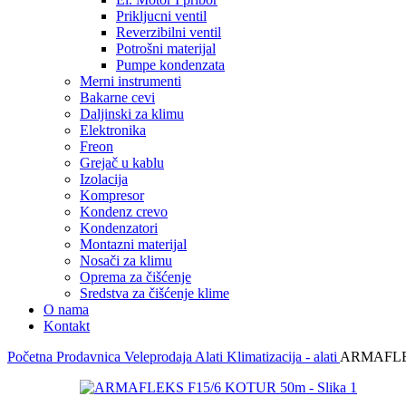
Prikljucni ventil
Reverzibilni ventil
Potrošni materijal
Pumpe kondenzata
Merni instrumenti
Bakarne cevi
Daljinski za klimu
Elektronika
Freon
Grejač u kablu
Izolacija
Kompresor
Kondenz crevo
Kondenzatori
Montazni materijal
Nosači za klimu
Oprema za čišćenje
Sredstva za čišćenje klime
O nama
Kontakt
Početna
Prodavnica
Veleprodaja
Alati
Klimatizacija - alati
ARMAFLE