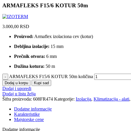
ARMAFLEKS F15/6 KOTUR 50m
3.000,00
RSD
Proizvod:
Armaflex izolaciona cev (kotur)
Debljina izolacije:
15 mm
Prečnik otvora:
6 mm
Dužina kotura:
50 m
ARMAFLEKS F15/6 KOTUR 50m količina
Dodaj u korpu
Kupi sad
Dodaj i uporedi
Dodaj u listu želja
Šifra proizvoda:
608FR474
Kategorije:
Izolacija
,
Klimatizacija - alati
,
Dodatne informacije
Karakteristike
Majstorske cene
Dodatne informacije