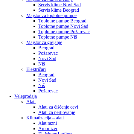
Servis klime Novi Sad
Servis klime Beograd
Majstor za toplotne pumpe
Toplotne pumpe Beograd
Toplotne pumpe Novi Sad
Toplotne pumpe Požarevac
Toplotne pumpe Niš
Majstor za grejanje
Beograd
Požarevac
Novi Sad
Niš
Električari
Beograd
Novi Sad
Niš
Požarevac
Veleprodaja
Alati
Alati za čišćenje cevi
Alati za pertlovanje
Klimatizacija – alati
Alat razni
Amortizer
El. Motor I pribor