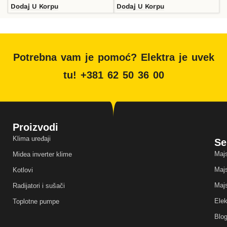
Dodaj U Korpu
Dodaj U Korpu
Potrebna vam je pomoć? Elektra je uvek
tu! +381 62 50 36 00
Proizvodi
Klima uređaji
Se
Majs
Midea inverter klime
Majs
Kotlovi
Majs
Radijatori i sušači
Elek
Toplotne pumpe
Blo