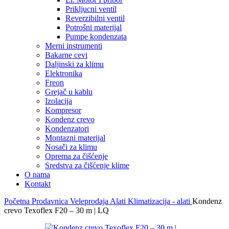
Prikljucni ventil
Reverzibilni ventil
Potrošni materijal
Pumpe kondenzata
Merni instrumenti
Bakarne cevi
Daljinski za klimu
Elektronika
Freon
Grejač u kablu
Izolacija
Kompresor
Kondenz crevo
Kondenzatori
Montazni materijal
Nosači za klimu
Oprema za čišćenje
Sredstva za čišćenje klime
O nama
Kontakt
Početna
Prodavnica
Veleprodaja
Alati
Klimatizacija - alati
Kondenz
crevo Texoflex F20 – 30 m | LQ