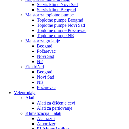
Servis klime Novi Sad
Servis klime Beograd
Majstor za toplotne pumpe
Toplotne pumpe Beograd
Toplotne pumpe Novi Sad
Toplotne pumpe Požarevac
Toplotne pumpe Niš
Majstor za grejanje
Beograd
Požarevac
Novi Sad
Niš
Električari
Beograd
Novi Sad
Niš
Požarevac
Veleprodaja
Alati
Alati za čišćenje cevi
Alati za pertlovanje
Klimatizacija – alati
Alat razni
Amortizer
El. Motor I pribor