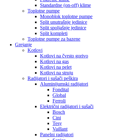
Standardne (on-off) klime
Toplotne pumpe
Monoblok toplotne pumpe
Split unutrašnje jedinice
Split spoljašnje jedinice
Split kompleti
Toplotne pumpe za bazene
Grejanje
Kotlovi
Kotlovi na čvrsto gorivo
Kotlovi na gas
Kotlovi na pelet
Kotlovi na struju
Radijatori i sušači peškira
Aluminijumski radijatori
Fondital
Global
Ferroli
Električni radijatori i sušači
Bosch
Cini
Tesy
Vaillant
Panelni radijatori