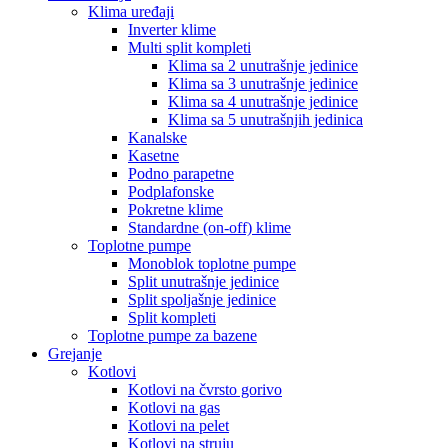
Klima uređaji
Inverter klime
Multi split kompleti
Klima sa 2 unutrašnje jedinice
Klima sa 3 unutrašnje jedinice
Klima sa 4 unutrašnje jedinice
Klima sa 5 unutrašnjih jedinica
Kanalske
Kasetne
Podno parapetne
Podplafonske
Pokretne klime
Standardne (on-off) klime
Toplotne pumpe
Monoblok toplotne pumpe
Split unutrašnje jedinice
Split spoljašnje jedinice
Split kompleti
Toplotne pumpe za bazene
Grejanje
Kotlovi
Kotlovi na čvrsto gorivo
Kotlovi na gas
Kotlovi na pelet
Kotlovi na struju