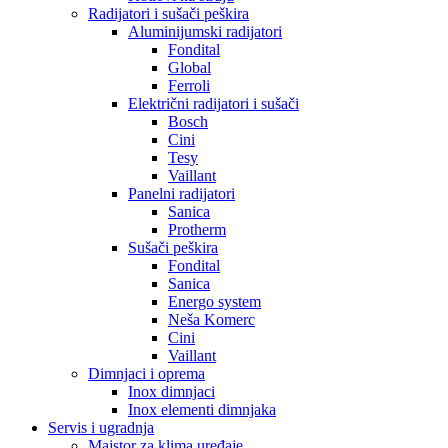
Radijatori i sušači peškira
Aluminijumski radijatori
Fondital
Global
Ferroli
Električni radijatori i sušači
Bosch
Cini
Tesy
Vaillant
Panelni radijatori
Sanica
Protherm
Sušači peškira
Fondital
Sanica
Energo system
Neša Komerc
Cini
Vaillant
Dimnjaci i oprema
Inox dimnjaci
Inox elementi dimnjaka
Servis i ugradnja
Majstor za klima uređaje