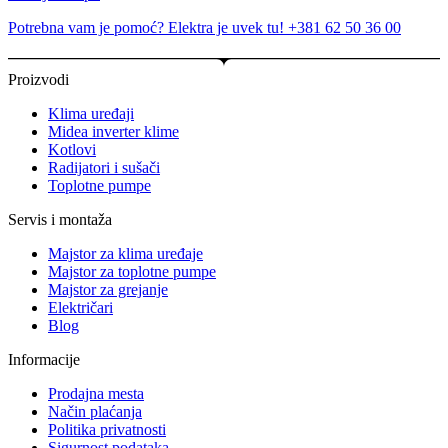
Potrebna vam je pomoć? Elektra je uvek tu! +381 62 50 36 00
Proizvodi
Klima uređaji
Midea inverter klime
Kotlovi
Radijatori i sušači
Toplotne pumpe
Servis i montaža
Majstor za klima uređaje
Majstor za toplotne pumpe
Majstor za grejanje
Električari
Blog
Informacije
Prodajna mesta
Način plaćanja
Politika privatnosti
Sigurnost podataka