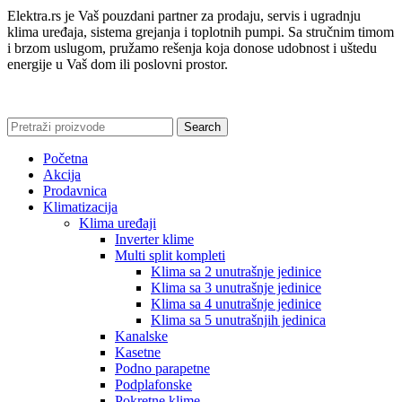
Elektra.rs je Vaš pouzdani partner za prodaju, servis i ugradnju
klima uređaja, sistema grejanja i toplotnih pumpi. Sa stručnim timom
i brzom uslugom, pružamo rešenja koja donose udobnost i uštedu
energije u Vaš dom ili poslovni prostor.
Search
Početna
Akcija
Prodavnica
Klimatizacija
Klima uređaji
Inverter klime
Multi split kompleti
Klima sa 2 unutrašnje jedinice
Klima sa 3 unutrašnje jedinice
Klima sa 4 unutrašnje jedinice
Klima sa 5 unutrašnjih jedinica
Kanalske
Kasetne
Podno parapetne
Podplafonske
Pokretne klime