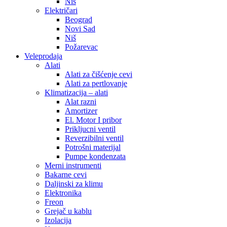
Niš
Električari
Beograd
Novi Sad
Niš
Požarevac
Veleprodaja
Alati
Alati za čišćenje cevi
Alati za pertlovanje
Klimatizacija – alati
Alat razni
Amortizer
El. Motor I pribor
Prikljucni ventil
Reverzibilni ventil
Potrošni materijal
Pumpe kondenzata
Merni instrumenti
Bakarne cevi
Daljinski za klimu
Elektronika
Freon
Grejač u kablu
Izolacija