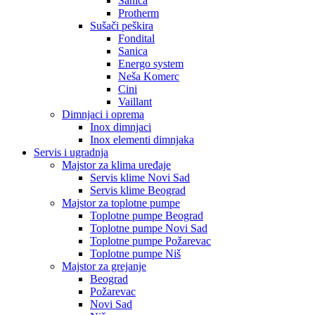
Sanica
Protherm
Sušači peškira
Fondital
Sanica
Energo system
Neša Komerc
Cini
Vaillant
Dimnjaci i oprema
Inox dimnjaci
Inox elementi dimnjaka
Servis i ugradnja
Majstor za klima uređaje
Servis klime Novi Sad
Servis klime Beograd
Majstor za toplotne pumpe
Toplotne pumpe Beograd
Toplotne pumpe Novi Sad
Toplotne pumpe Požarevac
Toplotne pumpe Niš
Majstor za grejanje
Beograd
Požarevac
Novi Sad