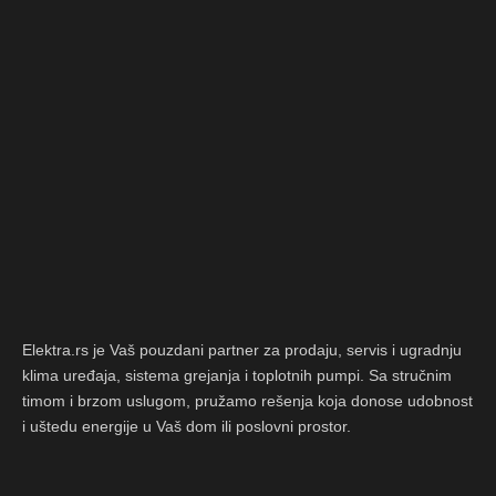
Elektra.rs je Vaš pouzdani partner za prodaju, servis i ugradnju
klima uređaja, sistema grejanja i toplotnih pumpi. Sa stručnim
timom i brzom uslugom, pružamo rešenja koja donose udobnost
i uštedu energije u Vaš dom ili poslovni prostor.