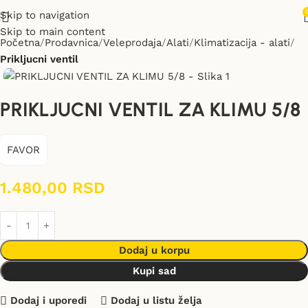
Skip to navigation
Skip to main content
Početna
Prodavnica
Veleprodaja
Alati
Klimatizacija - alati
Prikljucni ventil
PRIKLJUCNI VENTIL ZA KLIMU 5/8
FAVOR
1.480,00
RSD
Dodaj u korpu
Kupi sad
Dodaj i uporedi
Dodaj u listu želja