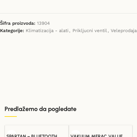
Šifra proizvoda:
13904
Kategorije:
Klimatizacija - alati
,
Prikljucni ventil
,
Veleprodaja
Predlažemo da pogledate
SPARTAN – BLUETOOTH
VAKUUM MERAC VALUE