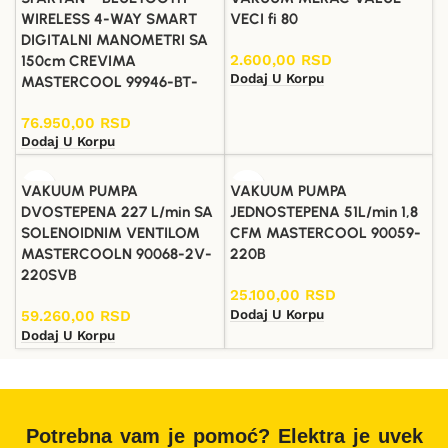
WIRELESS 4-WAY SMART
VECI fi 80
DIGITALNI MANOMETRI SA
2.600,00
RSD
150cm CREVIMA
Dodaj U Korpu
MASTERCOOL 99946-BT-
76.950,00
RSD
Dodaj U Korpu
VAKUUM PUMPA
VAKUUM PUMPA
DVOSTEPENA 227 L/min SA
JEDNOSTEPENA 51L/min 1,8
SOLENOIDNIM VENTILOM
CFM MASTERCOOL 90059-
MASTERCOOLN 90068-2V-
220B
220SVB
25.100,00
RSD
Dodaj U Korpu
59.260,00
RSD
Dodaj U Korpu
Potrebna vam je pomoć? Elektra je uvek