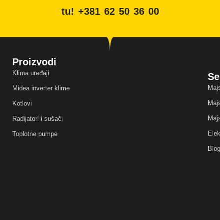
tu! +381 62 50 36 00
Proizvodi
Klima uređaji
Se
Majs
Midea inverter klime
Majs
Kotlovi
Majs
Radijatori i sušači
Elek
Toplotne pumpe
Blo