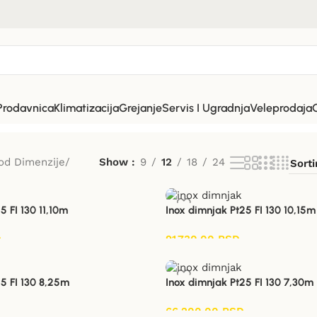
Prodavnica
Klimatizacija
Grejanje
Servis I Ugradnja
Veleprodaja
od Dimenzije
Show
9
12
18
24
5 FI 130 11,10m
Inox dimnjak Pt25 FI 130 10,15m
D
91.730,00
RSD
5 FI 130 8,25m
Inox dimnjak Pt25 FI 130 7,30m
66.200,00
RSD