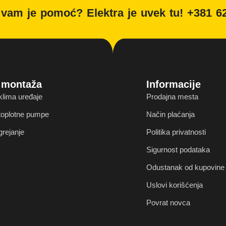
vam je pomoć? Elektra je uvek tu! +381 6
i montaža
Informacije
klima uređaje
Prodajna mesta
 toplotne pumpe
Način plaćanja
grejanje
Politika privatnosti
Sigurnost podataka
Odustanak od kupovine 
Uslovi korišćenja
Povrat novca