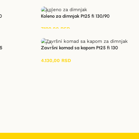
0
Koleno za dimnjak Pt25 fi 130/90
7.190,00
RSD
45
Završni komad sa kapom Pt25 fi 130
4.130,00
RSD