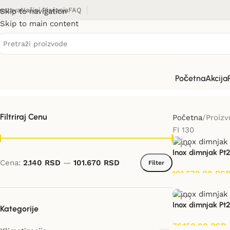
ostava
Načini Plaćanja
FAQ
Skip to navigation
Skip to main content
FI 130
Početna
Akcija
Filtriraj Cenu
Početna
Proizv
FI 130
Inox dimnjak Pt2
Cena:
2.140 RSD
—
101.670 RSD
Filter
101.670,00
RS
Inox dimnjak Pt2
Kategorije
76.150,00
RSD