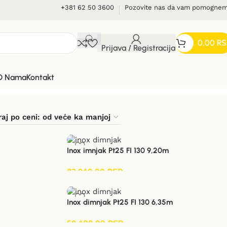
+381 62 50 3600
Pozovite nas da vam pomogne
0,00
RS
Prijava / Registracija
O Nama
Kontakt
Inox imnjak Pt25 FI 130 9,20m
83.940,00
RSD
Inox dimnjak Pt25 FI 130 6,35m
58.400,00
RSD