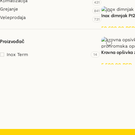
Klimatizacija
431
Grejanje
841
Inox dimnjak Pt
Veleprodaja
731
50.600,00
RSD
Proizvođač
Krovna opšivka z
Inox Term
14
5.500,00
RSD