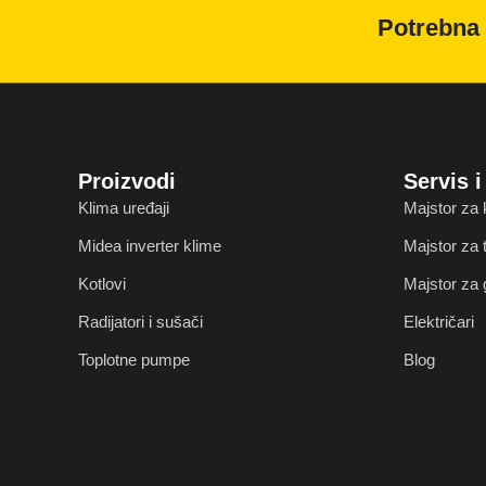
Potrebna 
Proizvodi
Servis 
Klima uređaji
Majstor za 
Midea inverter klime
Majstor za
Kotlovi
Majstor za 
Radijatori i sušači
Električari
Toplotne pumpe
Blog