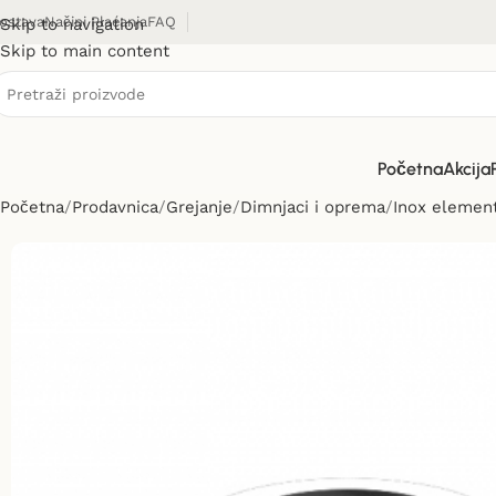
ostava
Načini Plaćanja
FAQ
Skip to navigation
Skip to main content
Početna
Akcija
Početna
Prodavnica
Grejanje
Dimnjaci i oprema
Inox element