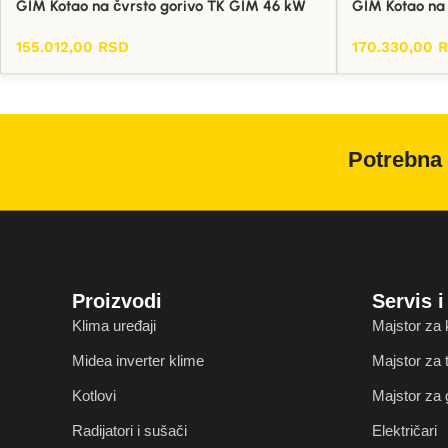
GIM Kotao na čvrsto gorivo TK GIM 46 kW
GIM Kotao na
155.012,00
RSD
170.330,00
Dodaj U Korpu
Dodaj U Korpu
Potrebna 
Proizvodi
Servis 
Klima uređaji
Majstor za 
Midea inverter klime
Majstor za
Kotlovi
Majstor za 
Radijatori i sušači
Električari