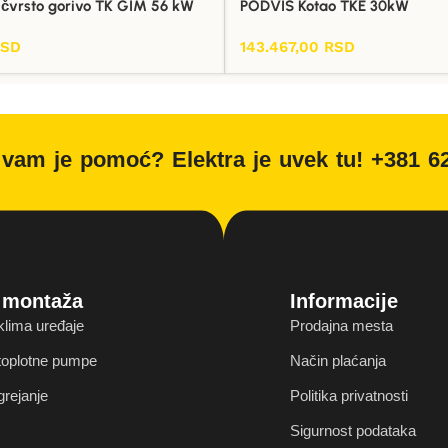
 čvrsto gorivo TK GIM 56 kW
PODVIS Kotao TKE 30kW
RSD
143.467,00
RSD
Dodaj U Korpu
vam je pomoć? Elektra je uvek tu! +381 6
i montaža
Informacije
klima uređaje
Prodajna mesta
 toplotne pumpe
Način plaćanja
grejanje
Politika privatnosti
Sigurnost podataka