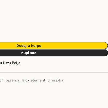
Dodaj u korpu
Kupi sad
u listu želja
ci i oprema
,
Inox elementi dimnjaka