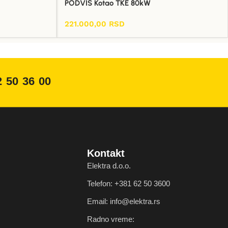
PODVIS Kotao TKE 80kW
221.000,00
RSD
Dodaj U Korpu
2 50 36 00
Kontakt
Elektra d.o.o.
Telefon: +381 62 50 3600
Email: info@elektra.rs
Radno vreme: