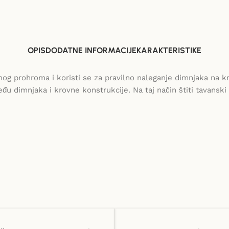
OPIS
DODATNE INFORMACIJE
KARAKTERISTIKE
nog prohroma i koristi se za pravilno naleganje dimnjaka na kr
u dimnjaka i krovne konstrukcije. Na taj način štiti tavanski 