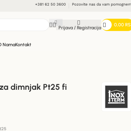
+381 62 50 3600
Pozovite nas da vam pomogne
0,00
RS
Prijava / Registracija
O Nama
Kontakt
za dimnjak Pt25 fi
t25