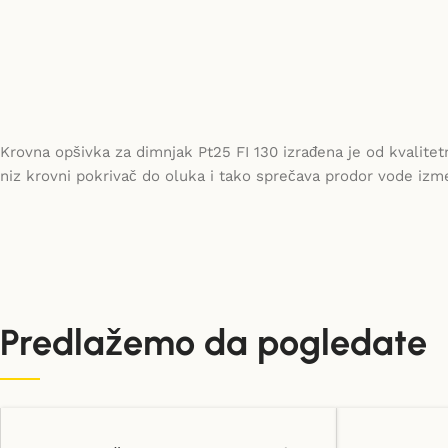
Krovna opšivka za dimnjak Pt25 FI 130 izrađena je od kvalitet
niz krovni pokrivač do oluka i tako sprečava prodor vode izmeđ
Predlažemo da pogledate