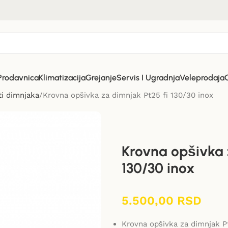
Prodavnica
Klimatizacija
Grejanje
Servis I Ugradnja
Veleprodaja
i dimnjaka
Krovna opšivka za dimnjak Pt25 fi 130/30 inox
Krovna opšivka 
130/30 inox
5.500,00
RSD
Krovna opšivka za dimnjak P