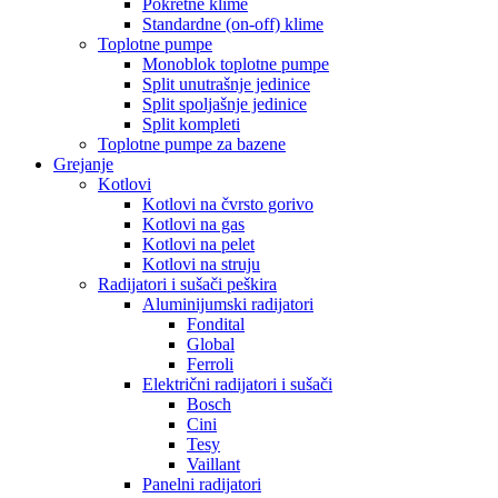
Pokretne klime
Standardne (on-off) klime
Toplotne pumpe
Monoblok toplotne pumpe
Split unutrašnje jedinice
Split spoljašnje jedinice
Split kompleti
Toplotne pumpe za bazene
Grejanje
Kotlovi
Kotlovi na čvrsto gorivo
Kotlovi na gas
Kotlovi na pelet
Kotlovi na struju
Radijatori i sušači peškira
Aluminijumski radijatori
Fondital
Global
Ferroli
Električni radijatori i sušači
Bosch
Cini
Tesy
Vaillant
Panelni radijatori