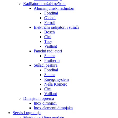
Radijatori i sušači peškira
Aluminijumski radijatori
Fondital
Global
Ferroli
Električni radijatori i sušači
Bosch
Cini
Tesy
Vaillant
Panelni radijatori
Sanica
Protherm
Sušači peškira
Fondital
Sanica
Energo system
Neša Komerc
Cini
Vaillant
Dimnjaci i oprema
Inox dimnjaci
Inox elementi dimnjaka
Servis i ugradnja
Majstor za klima uređaje