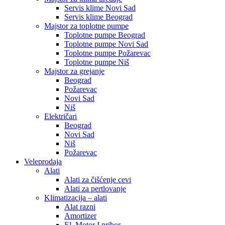
Servis klime Novi Sad
Servis klime Beograd
Majstor za toplotne pumpe
Toplotne pumpe Beograd
Toplotne pumpe Novi Sad
Toplotne pumpe Požarevac
Toplotne pumpe Niš
Majstor za grejanje
Beograd
Požarevac
Novi Sad
Niš
Električari
Beograd
Novi Sad
Niš
Požarevac
Veleprodaja
Alati
Alati za čišćenje cevi
Alati za pertlovanje
Klimatizacija – alati
Alat razni
Amortizer
El. Motor I pribor