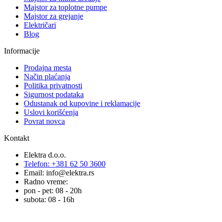
Majstor za toplotne pumpe
Majstor za grejanje
Električari
Blog
Informacije
Prodajna mesta
Način plaćanja
Politika privatnosti
Sigurnost podataka
Odustanak od kupovine i reklamacije
Uslovi korišćenja
Povrat novca
Kontakt
Elektra d.o.o.
Telefon: +381 62 50 3600
Email: info@elektra.rs
Radno vreme:
pon - pet: 08 - 20h
subota: 08 - 16h