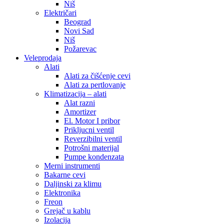
Niš
Električari
Beograd
Novi Sad
Niš
Požarevac
Veleprodaja
Alati
Alati za čišćenje cevi
Alati za pertlovanje
Klimatizacija – alati
Alat razni
Amortizer
El. Motor I pribor
Prikljucni ventil
Reverzibilni ventil
Potrošni materijal
Pumpe kondenzata
Merni instrumenti
Bakarne cevi
Daljinski za klimu
Elektronika
Freon
Grejač u kablu
Izolacija