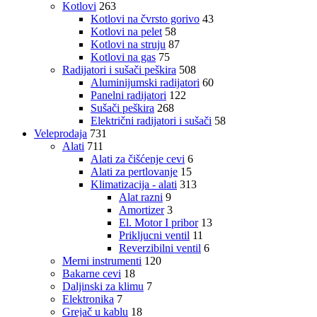
Kotlovi
263
Kotlovi na čvrsto gorivo
43
Kotlovi na pelet
58
Kotlovi na struju
87
Kotlovi na gas
75
Radijatori i sušači peškira
508
Aluminijumski radijatori
60
Panelni radijatori
122
Sušači peškira
268
Električni radijatori i sušači
58
Veleprodaja
731
Alati
711
Alati za čišćenje cevi
6
Alati za pertlovanje
15
Klimatizacija - alati
313
Alat razni
9
Amortizer
3
El. Motor I pribor
13
Prikljucni ventil
11
Reverzibilni ventil
6
Merni instrumenti
120
Bakarne cevi
18
Daljinski za klimu
7
Elektronika
7
Grejač u kablu
18