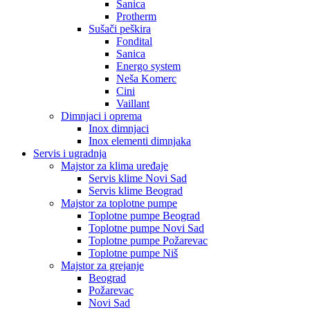
Sanica
Protherm
Sušači peškira
Fondital
Sanica
Energo system
Neša Komerc
Cini
Vaillant
Dimnjaci i oprema
Inox dimnjaci
Inox elementi dimnjaka
Servis i ugradnja
Majstor za klima uređaje
Servis klime Novi Sad
Servis klime Beograd
Majstor za toplotne pumpe
Toplotne pumpe Beograd
Toplotne pumpe Novi Sad
Toplotne pumpe Požarevac
Toplotne pumpe Niš
Majstor za grejanje
Beograd
Požarevac
Novi Sad