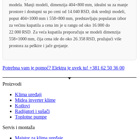
modela. Manji modeli, dimenzija 404×800 mm, idealni su za manje
prostore i dostupni su po ceni od 14.040 RSD, dok srednji modeli,
poput 404×1000 mm i 558×800 mm, predstavljaju popularan izbor
za većinu kupatila a cena im je u rangu od oko 16.000 do
22.000 RSD. Za veća kupatila preporučuju se modeli dimenzija
558×1000 mm, čija cena ide do oko 26.358 RSD, pružajući više
prostora za peškire i jače grejanje.
Potrebna vam je pomoć? Elektra je uvek tu! +381 62 50 36 00
Proizvodi
Klima uređaji
Midea inverter klime
Kotlovi
Radijatori i sušači
Toplotne pumpe
Servis i montaža
Majstor za klima uređaje