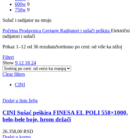
600w
9
750w
9
Sušač i radijator na struju
Početna
Prodavnica
Grejanje
Radijatori i sušači peškira
Električni
radijatori i sušači
Prikaz 1–12 od 36 rezultata
Sortirano po ceni: od više ka nižoj
Filteri
Show
9
12
18
24
Clear filters
CINI
Dodaj u listu želja
CINI Sušač peškira FINESA EL POLI 558×1000,
belo-bele boje, hrom držači
26.358,00
RSD
Dodaj u korpu