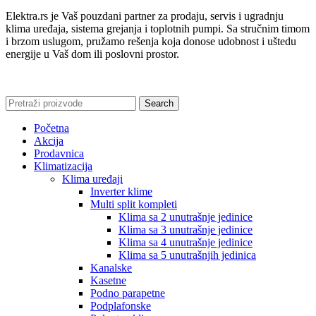
Elektra.rs je Vaš pouzdani partner za prodaju, servis i ugradnju
klima uređaja, sistema grejanja i toplotnih pumpi. Sa stručnim timom
i brzom uslugom, pružamo rešenja koja donose udobnost i uštedu
energije u Vaš dom ili poslovni prostor.
Search
Početna
Akcija
Prodavnica
Klimatizacija
Klima uređaji
Inverter klime
Multi split kompleti
Klima sa 2 unutrašnje jedinice
Klima sa 3 unutrašnje jedinice
Klima sa 4 unutrašnje jedinice
Klima sa 5 unutrašnjih jedinica
Kanalske
Kasetne
Podno parapetne
Podplafonske