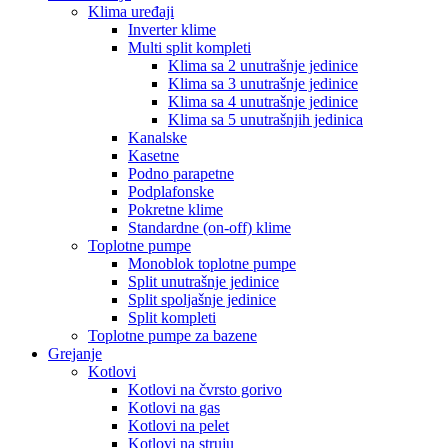
Klima uređaji
Inverter klime
Multi split kompleti
Klima sa 2 unutrašnje jedinice
Klima sa 3 unutrašnje jedinice
Klima sa 4 unutrašnje jedinice
Klima sa 5 unutrašnjih jedinica
Kanalske
Kasetne
Podno parapetne
Podplafonske
Pokretne klime
Standardne (on-off) klime
Toplotne pumpe
Monoblok toplotne pumpe
Split unutrašnje jedinice
Split spoljašnje jedinice
Split kompleti
Toplotne pumpe za bazene
Grejanje
Kotlovi
Kotlovi na čvrsto gorivo
Kotlovi na gas
Kotlovi na pelet
Kotlovi na struju