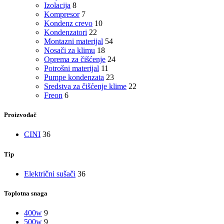
Izolacija
8
Kompresor
7
Kondenz crevo
10
Kondenzatori
22
Montazni materijal
54
Nosači za klimu
18
Oprema za čišćenje
24
Potrošni materijal
11
Pumpe kondenzata
23
Sredstva za čišćenje klime
22
Freon
6
Proizvođač
CINI
36
Tip
Električni sušači
36
Toplotna snaga
400w
9
500w
9