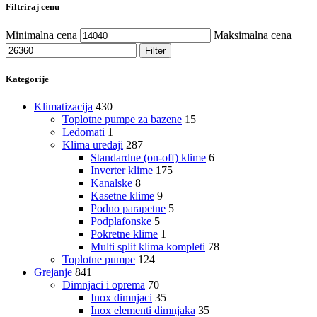
Filtriraj cenu
Minimalna cena
Maksimalna cena
Filter
Kategorije
Klimatizacija
430
Toplotne pumpe za bazene
15
Ledomati
1
Klima uređaji
287
Standardne (on-off) klime
6
Inverter klime
175
Kanalske
8
Kasetne klime
9
Podno parapetne
5
Podplafonske
5
Pokretne klime
1
Multi split klima kompleti
78
Toplotne pumpe
124
Grejanje
841
Dimnjaci i oprema
70
Inox dimnjaci
35
Inox elementi dimnjaka
35