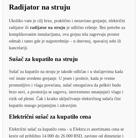
Radijator na struju
Ukoliko vam je cilj brzo, praktično i nezavisno grejanje, električni
radijator ili
radijator na struju
je odlično rešenje. Bez potrebe za
komplikovanim instalacijama, ova grejna tela zagrevaju prostor
odmah i tamo gde je najpotrebnije – u dnevnoj, spavaćoj sobi ili
kancelariji.
Sušač za kupatilo na struju
Sušač za kupatilo na struju je takođe odličan i u slučajevima kada
već imate uvedeno grejanje. U jesen i proleće, kada je vreme
promenljivo i vlaga povećana, sušač omogućava da peškiri budu
brzo suvi, a prostorija se zagreva, istovremeno smanjujući vlagu i
rizik od plesni. Čak i kratko uključivanje električnog sušača čini
kupatilo mnogo prijatnijim i zdravijim.
Električni sušač za kupatilo cena
Električni sušač za kupatilo cena - u Elektra.rs asortimanu cena se
kreće od približno 14.000 do 26.000 RSD, zavisno od dimenzije i