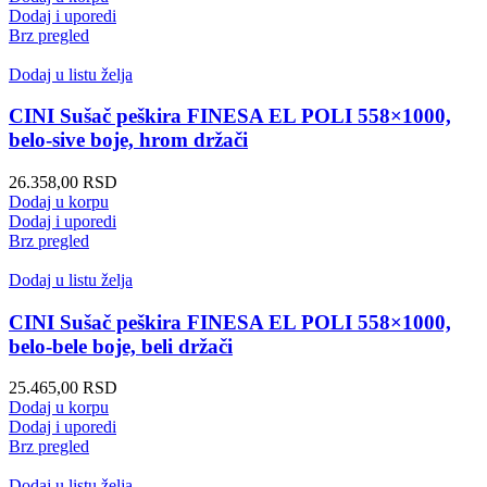
Dodaj i uporedi
Brz pregled
Dodaj u listu želja
CINI Sušač peškira FINESA EL POLI 558×1000,
belo-sive boje, hrom držači
26.358,00
RSD
Dodaj u korpu
Dodaj i uporedi
Brz pregled
Dodaj u listu želja
CINI Sušač peškira FINESA EL POLI 558×1000,
belo-bele boje, beli držači
25.465,00
RSD
Dodaj u korpu
Dodaj i uporedi
Brz pregled
Dodaj u listu želja