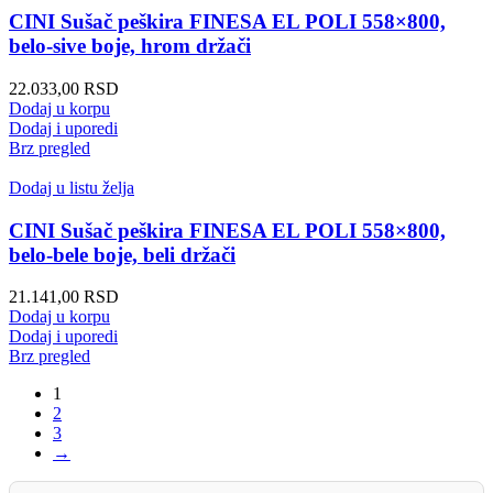
CINI Sušač peškira FINESA EL POLI 558×800,
belo-sive boje, hrom držači
22.033,00
RSD
Dodaj u korpu
Dodaj i uporedi
Brz pregled
Dodaj u listu želja
CINI Sušač peškira FINESA EL POLI 558×800,
belo-bele boje, beli držači
21.141,00
RSD
Dodaj u korpu
Dodaj i uporedi
Brz pregled
1
2
3
→