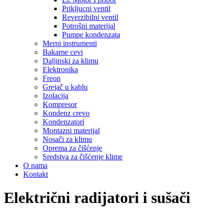
Prikljucni ventil
Reverzibilni ventil
Potrošni materijal
Pumpe kondenzata
Merni instrumenti
Bakarne cevi
Daljinski za klimu
Elektronika
Freon
Grejač u kablu
Izolacija
Kompresor
Kondenz crevo
Kondenzatori
Montazni materijal
Nosači za klimu
Oprema za čišćenje
Sredstva za čišćenje klime
O nama
Kontakt
Električni radijatori i sušači