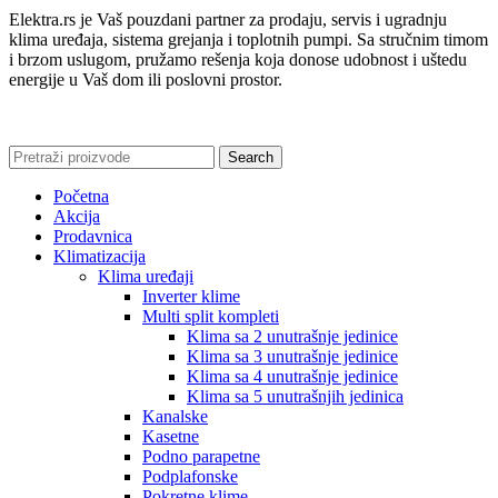
Elektra.rs je Vaš pouzdani partner za prodaju, servis i ugradnju
klima uređaja, sistema grejanja i toplotnih pumpi. Sa stručnim timom
i brzom uslugom, pružamo rešenja koja donose udobnost i uštedu
energije u Vaš dom ili poslovni prostor.
Search
Početna
Akcija
Prodavnica
Klimatizacija
Klima uređaji
Inverter klime
Multi split kompleti
Klima sa 2 unutrašnje jedinice
Klima sa 3 unutrašnje jedinice
Klima sa 4 unutrašnje jedinice
Klima sa 5 unutrašnjih jedinica
Kanalske
Kasetne
Podno parapetne
Podplafonske
Pokretne klime