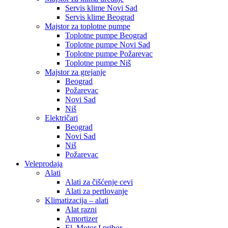
Servis klime Novi Sad
Servis klime Beograd
Majstor za toplotne pumpe
Toplotne pumpe Beograd
Toplotne pumpe Novi Sad
Toplotne pumpe Požarevac
Toplotne pumpe Niš
Majstor za grejanje
Beograd
Požarevac
Novi Sad
Niš
Električari
Beograd
Novi Sad
Niš
Požarevac
Veleprodaja
Alati
Alati za čišćenje cevi
Alati za pertlovanje
Klimatizacija – alati
Alat razni
Amortizer
El. Motor I pribor