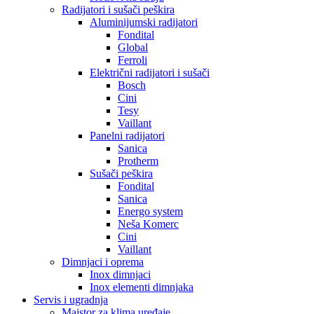
Radijatori i sušači peškira
Aluminijumski radijatori
Fondital
Global
Ferroli
Električni radijatori i sušači
Bosch
Cini
Tesy
Vaillant
Panelni radijatori
Sanica
Protherm
Sušači peškira
Fondital
Sanica
Energo system
Neša Komerc
Cini
Vaillant
Dimnjaci i oprema
Inox dimnjaci
Inox elementi dimnjaka
Servis i ugradnja
Majstor za klima uređaje