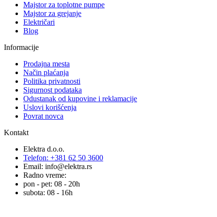
Majstor za toplotne pumpe
Majstor za grejanje
Električari
Blog
Informacije
Prodajna mesta
Način plaćanja
Politika privatnosti
Sigurnost podataka
Odustanak od kupovine i reklamacije
Uslovi korišćenja
Povrat novca
Kontakt
Elektra d.o.o.
Telefon: +381 62 50 3600
Email: info@elektra.rs
Radno vreme:
pon - pet: 08 - 20h
subota: 08 - 16h