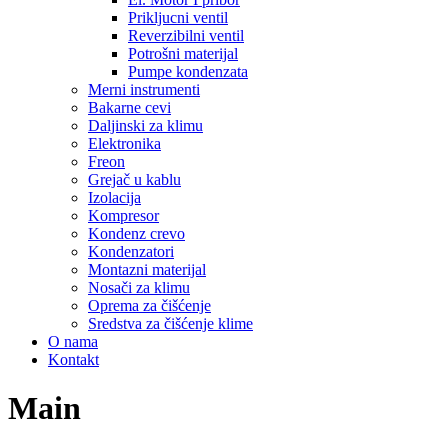
Prikljucni ventil
Reverzibilni ventil
Potrošni materijal
Pumpe kondenzata
Merni instrumenti
Bakarne cevi
Daljinski za klimu
Elektronika
Freon
Grejač u kablu
Izolacija
Kompresor
Kondenz crevo
Kondenzatori
Montazni materijal
Nosači za klimu
Oprema za čišćenje
Sredstva za čišćenje klime
O nama
Kontakt
Main