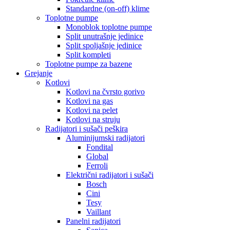
Standardne (on-off) klime
Toplotne pumpe
Monoblok toplotne pumpe
Split unutrašnje jedinice
Split spoljašnje jedinice
Split kompleti
Toplotne pumpe za bazene
Grejanje
Kotlovi
Kotlovi na čvrsto gorivo
Kotlovi na gas
Kotlovi na pelet
Kotlovi na struju
Radijatori i sušači peškira
Aluminijumski radijatori
Fondital
Global
Ferroli
Električni radijatori i sušači
Bosch
Cini
Tesy
Vaillant
Panelni radijatori