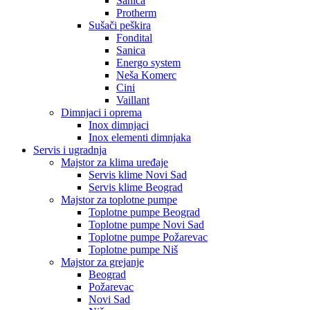
Sanica
Protherm
Sušači peškira
Fondital
Sanica
Energo system
Neša Komerc
Cini
Vaillant
Dimnjaci i oprema
Inox dimnjaci
Inox elementi dimnjaka
Servis i ugradnja
Majstor za klima uređaje
Servis klime Novi Sad
Servis klime Beograd
Majstor za toplotne pumpe
Toplotne pumpe Beograd
Toplotne pumpe Novi Sad
Toplotne pumpe Požarevac
Toplotne pumpe Niš
Majstor za grejanje
Beograd
Požarevac
Novi Sad