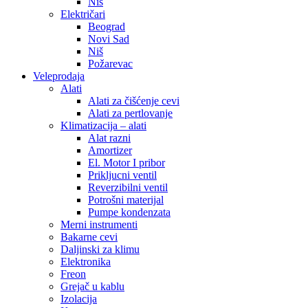
Niš
Električari
Beograd
Novi Sad
Niš
Požarevac
Veleprodaja
Alati
Alati za čišćenje cevi
Alati za pertlovanje
Klimatizacija – alati
Alat razni
Amortizer
El. Motor I pribor
Prikljucni ventil
Reverzibilni ventil
Potrošni materijal
Pumpe kondenzata
Merni instrumenti
Bakarne cevi
Daljinski za klimu
Elektronika
Freon
Grejač u kablu
Izolacija