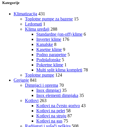
Kategorije
Klimatizacija
431
Toplotne pumpe za bazene
15
Ledomati
1
Klima uređaji
288
Standardne (on-off) klime
6
Inverter klime
176
Kanalske
8
Kasetne klime
9
Podno parapetne
5
Podplafonske
5
Pokretne klime
1
Multi split klima kompleti
78
Toplotne pumpe
124
Grejanje
841
Dimnjaci i oprema
70
Inox dimnjaci
35
Inox elementi dimnjaka
35
Kotlovi
263
Kotlovi na čvrsto gorivo
43
Kotlovi na pelet
58
Kotlovi na struju
87
Kotlovi na gas
75
Radijatori i sušači peškira
508