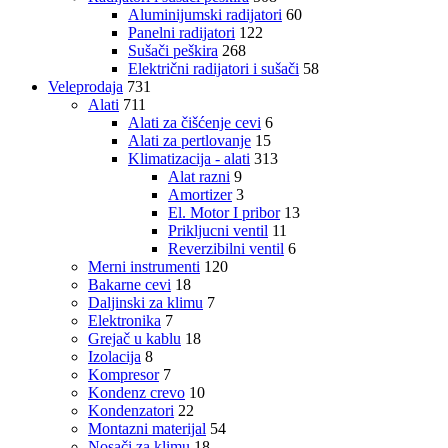
Aluminijumski radijatori
60
Panelni radijatori
122
Sušači peškira
268
Električni radijatori i sušači
58
Veleprodaja
731
Alati
711
Alati za čišćenje cevi
6
Alati za pertlovanje
15
Klimatizacija - alati
313
Alat razni
9
Amortizer
3
El. Motor I pribor
13
Prikljucni ventil
11
Reverzibilni ventil
6
Merni instrumenti
120
Bakarne cevi
18
Daljinski za klimu
7
Elektronika
7
Grejač u kablu
18
Izolacija
8
Kompresor
7
Kondenz crevo
10
Kondenzatori
22
Montazni materijal
54
Nosači za klimu
18