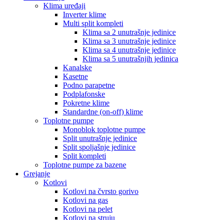
Klima uređaji
Inverter klime
Multi split kompleti
Klima sa 2 unutrašnje jedinice
Klima sa 3 unutrašnje jedinice
Klima sa 4 unutrašnje jedinice
Klima sa 5 unutrašnjih jedinica
Kanalske
Kasetne
Podno parapetne
Podplafonske
Pokretne klime
Standardne (on-off) klime
Toplotne pumpe
Monoblok toplotne pumpe
Split unutrašnje jedinice
Split spoljašnje jedinice
Split kompleti
Toplotne pumpe za bazene
Grejanje
Kotlovi
Kotlovi na čvrsto gorivo
Kotlovi na gas
Kotlovi na pelet
Kotlovi na struju