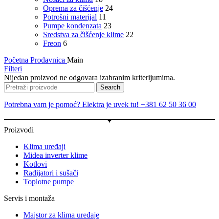
Oprema za čišćenje
24
Potrošni materijal
11
Pumpe kondenzata
23
Sredstva za čišćenje klime
22
Freon
6
Početna
Prodavnica
Main
Filteri
Nijedan proizvod ne odgovara izabranim kriterijumima.
Search
Potrebna vam je pomoć? Elektra je uvek tu! +381 62 50 36 00
Proizvodi
Klima uređaji
Midea inverter klime
Kotlovi
Radijatori i sušači
Toplotne pumpe
Servis i montaža
Majstor za klima uređaje