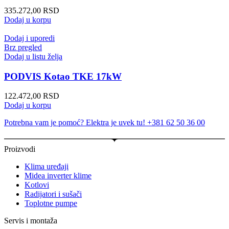
335.272,00
RSD
Dodaj u korpu
Dodaj i uporedi
Brz pregled
Dodaj u listu želja
PODVIS Kotao TKE 17kW
122.472,00
RSD
Dodaj u korpu
Potrebna vam je pomoć? Elektra je uvek tu! +381 62 50 36 00
Proizvodi
Klima uređaji
Midea inverter klime
Kotlovi
Radijatori i sušači
Toplotne pumpe
Servis i montaža