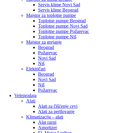
Servis klime Novi Sad
Servis klime Beograd
Majstor za toplotne pumpe
Toplotne pumpe Beograd
Toplotne pumpe Novi Sad
Toplotne pumpe Požarevac
Toplotne pumpe Niš
Majstor za grejanje
Beograd
Požarevac
Novi Sad
Niš
Električari
Beograd
Novi Sad
Niš
Požarevac
Veleprodaja
Alati
Alati za čišćenje cevi
Alati za pertlovanje
Klimatizacija – alati
Alat razni
Amortizer
El. Motor I pribor