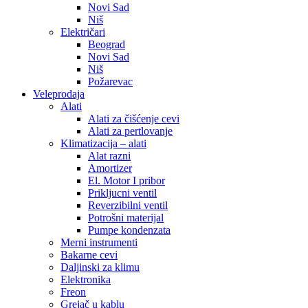
Novi Sad
Niš
Električari
Beograd
Novi Sad
Niš
Požarevac
Veleprodaja
Alati
Alati za čišćenje cevi
Alati za pertlovanje
Klimatizacija – alati
Alat razni
Amortizer
El. Motor I pribor
Prikljucni ventil
Reverzibilni ventil
Potrošni materijal
Pumpe kondenzata
Merni instrumenti
Bakarne cevi
Daljinski za klimu
Elektronika
Freon
Grejač u kablu