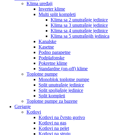
Klima uređaji
Inverter klime
Multi split kompleti
Klima sa 2 unutrašnje jedinice
Klima sa 3 unutrašnje jedinice
Klima sa 4 unutrašnje jedinice
Klima sa 5 unutrašnjih jedinica
Kanalske
Kasetne
Podno parapetne
Podplafonske
Pokretne klime
Standardne (on-off) klime
Toplotne pumpe
Monoblok toplotne pumpe
Split unutrašnje jedinice
Split spoljašnje jedinice
Split kompleti
Toplotne pumpe za bazene
Grejanje
Kotlovi
Kotlovi na čvrsto gorivo
Kotlovi na gas
Kotlovi na pelet
Kotlovi na struju