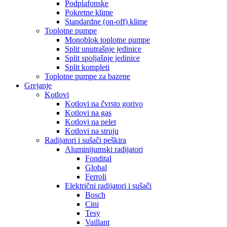
Podplafonske
Pokretne klime
Standardne (on-off) klime
Toplotne pumpe
Monoblok toplotne pumpe
Split unutrašnje jedinice
Split spoljašnje jedinice
Split kompleti
Toplotne pumpe za bazene
Grejanje
Kotlovi
Kotlovi na čvrsto gorivo
Kotlovi na gas
Kotlovi na pelet
Kotlovi na struju
Radijatori i sušači peškira
Aluminijumski radijatori
Fondital
Global
Ferroli
Električni radijatori i sušači
Bosch
Cini
Tesy
Vaillant