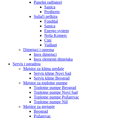
Panelni radijatori
Sanica
Protherm
Sušači peškira
Fondital
Sanica
Energo system
Neša Komerc
Cini
Vaillant
Dimnjaci i oprema
Inox dimnjaci
Inox elementi dimnjaka
Servis i ugradnja
Majstor za klima uređaje
Servis klime Novi Sad
Servis klime Beograd
Majstor za toplotne pumpe
Toplotne pumpe Beograd
Toplotne pumpe Novi Sad
Toplotne pumpe Požarevac
Toplotne pumpe Niš
Majstor za grejanje
Beograd
Požarevac