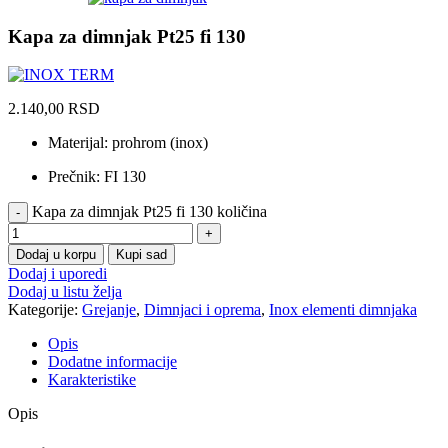
Kapa za dimnjak Pt25 fi 130
2.140,00
RSD
Materijal: prohrom (inox)
Prečnik: FI 130
Kapa za dimnjak Pt25 fi 130 količina
Dodaj u korpu
Kupi sad
Dodaj i uporedi
Dodaj u listu želja
Kategorije:
Grejanje
,
Dimnjaci i oprema
,
Inox elementi dimnjaka
Opis
Dodatne informacije
Karakteristike
Opis