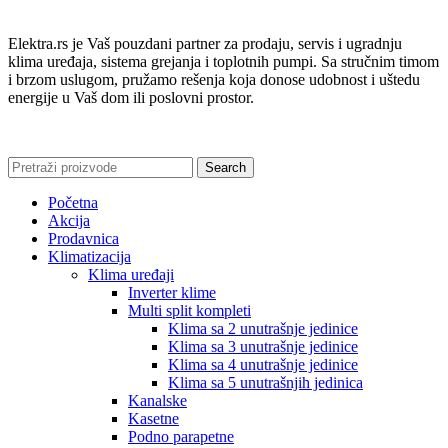
Elektra.rs je Vaš pouzdani partner za prodaju, servis i ugradnju
klima uređaja, sistema grejanja i toplotnih pumpi. Sa stručnim timom
i brzom uslugom, pružamo rešenja koja donose udobnost i uštedu
energije u Vaš dom ili poslovni prostor.
Search
Početna
Akcija
Prodavnica
Klimatizacija
Klima uređaji
Inverter klime
Multi split kompleti
Klima sa 2 unutrašnje jedinice
Klima sa 3 unutrašnje jedinice
Klima sa 4 unutrašnje jedinice
Klima sa 5 unutrašnjih jedinica
Kanalske
Kasetne
Podno parapetne