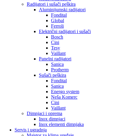
Radijatori i sušači peškira
Aluminijumski radijatori
Fondital
Global
Ferroli
Električni radijatori i sušači
Bosch
Cini
Tesy
Vaillant
Panelni radijatori
Sanica
Protherm
Sušači peškira
Fondital
Sanica
Energo system
Neša Komerc
Cini
Vaillant
Dimnjaci i oprema
Inox dimnjaci
Inox elementi dimnjaka
Servis i ugradnja
Majstor za klima uređaje