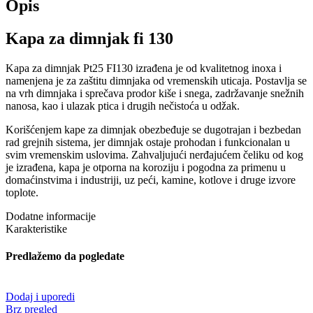
Opis
Kapa za dimnjak fi 130
Kapa za dimnjak Pt25 FI130 izrađena je od kvalitetnog inoxa i
namenjena je za zaštitu dimnjaka od vremenskih uticaja. Postavlja se
na vrh dimnjaka i sprečava prodor kiše i snega, zadržavanje snežnih
nanosa, kao i ulazak ptica i drugih nečistoća u odžak.
Korišćenjem kape za dimnjak obezbeđuje se dugotrajan i bezbedan
rad grejnih sistema, jer dimnjak ostaje prohodan i funkcionalan u
svim vremenskim uslovima. Zahvaljujući nerđajućem čeliku od kog
je izrađena, kapa je otporna na koroziju i pogodna za primenu u
domaćinstvima i industriji, uz peći, kamine, kotlove i druge izvore
toplote.
Dodatne informacije
Karakteristike
Predlažemo da pogledate
Dodaj i uporedi
Brz pregled