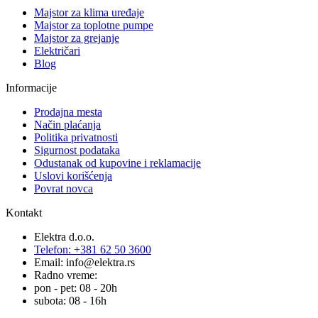
Majstor za klima uređaje
Majstor za toplotne pumpe
Majstor za grejanje
Električari
Blog
Informacije
Prodajna mesta
Način plaćanja
Politika privatnosti
Sigurnost podataka
Odustanak od kupovine i reklamacije
Uslovi korišćenja
Povrat novca
Kontakt
Elektra d.o.o.
Telefon: +381 62 50 3600
Email: info@elektra.rs
Radno vreme:
pon - pet: 08 - 20h
subota: 08 - 16h