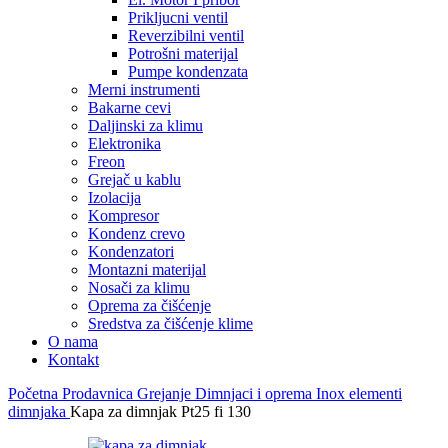
Prikljucni ventil
Reverzibilni ventil
Potrošni materijal
Pumpe kondenzata
Merni instrumenti
Bakarne cevi
Daljinski za klimu
Elektronika
Freon
Grejač u kablu
Izolacija
Kompresor
Kondenz crevo
Kondenzatori
Montazni materijal
Nosači za klimu
Oprema za čišćenje
Sredstva za čišćenje klime
O nama
Kontakt
Početna
Prodavnica
Grejanje
Dimnjaci i oprema
Inox elementi
dimnjaka
Kapa za dimnjak Pt25 fi 130