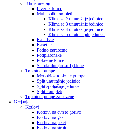
Klima uređaji
Inverter klime
Multi split kompleti
Klima sa 2 unutrašnje jedinice
Klima sa 3 unutrašnje jedinice
Klima sa 4 unutrašnje jedinice
Klima sa 5 unutrašnjih jedinica
Kanalske
Kasetne
Podno parapetne
Podplafonske
Pokretne klime
Standardne (on-off) klime
Toplotne pumpe
Monoblok toplotne pumpe
Split unutrašnje jedinice
Split spoljašnje jedinice
Split kompleti
Toplotne pumpe za bazene
Grejanje
Kotlovi
Kotlovi na čvrsto gorivo
Kotlovi na gas
Kotlovi na pelet
Kotlovi na struju