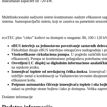
maksimalan kapacitet od 720 kW.
Multifunkcionalni nadzorni sistem kontinuirano nadzire efikasnost sa
sistema. Samoupravljački sistem, koji se zasniva na pametnim senzorima
ecoTEC plus “cirko” kotlovi su dostupni u snagama: 80, 100 i 120 k
eBUS interfejs za jednostavno povezivanje sastavnih delova
Fleksibilan dizajn eBUS interfejsa omogućava nadogradnju i pr
Visokoefikasne cirkulaciona pumpa
. U pogledu različitih ko
efikasnosti). Pumpa se kontinuirano prilagođava potrebama sist
Osvetljeni LC displej sa digitalnim informaciono analatič
na srpskom jeziku.
Izmenjivač toplote od nerđajućeg čelika-inoksa
. Izmenjivač 
izdržljiv metal u kombinaciji sa Vaillantovim izvrsnim dizajn
efikasnost kotla.
Potpuno automatsko čišćenje izmenjivača toplote i sita bojl
nalazi sa prednje strane bojlera i lako je dostupna. Velika zap
Dodatne informacije