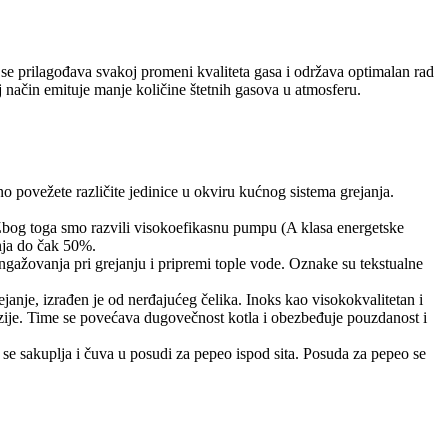
se prilagođava svakoj promeni kvaliteta gasa i održava optimalan rad
j način emituje manje količine štetnih gasova u atmosferu.
ovežete različite jedinice u okviru kućnog sistema grejanja.
. Zbog toga smo razvili visokoefikasnu pumpu (A klasa energetske
anja do čak 50%.
ngažovanja pri grejanju i pripremi tople vode. Oznake su tekstualne
janje, izrađen je od nerđajućeg čelika. Inoks kao visokokvalitetan i
zije. Time se povećava dugovečnost kotla i obezbeđuje pouzdanost i
o se sakuplja i čuva u posudi za pepeo ispod sita. Posuda za pepeo se