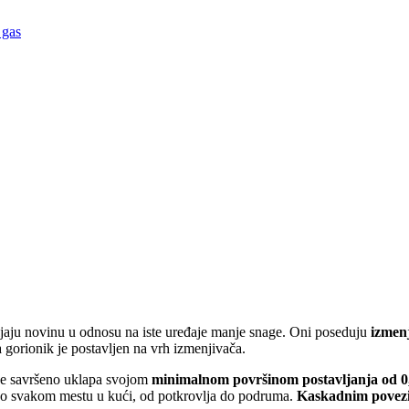
 gas
jaju novinu u odnosu na iste uređaje manje snage. Oni poseduju
izmenj
 gorionik je postavljen na vrh izmenjivača.
o se savršeno uklapa svojom
minimalnom površinom postavljanja od 0,
tovo svakom mestu u kući, od potkrovlja do podruma.
Kaskadnim povez