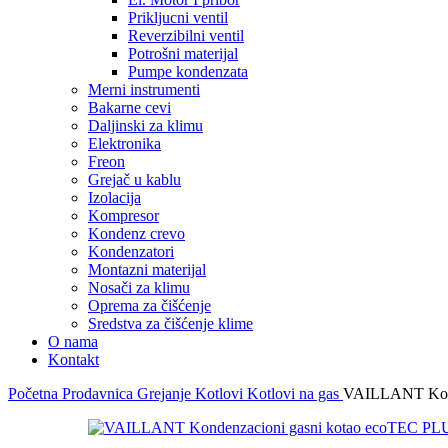
Prikljucni ventil
Reverzibilni ventil
Potrošni materijal
Pumpe kondenzata
Merni instrumenti
Bakarne cevi
Daljinski za klimu
Elektronika
Freon
Grejač u kablu
Izolacija
Kompresor
Kondenz crevo
Kondenzatori
Montazni materijal
Nosači za klimu
Oprema za čišćenje
Sredstva za čišćenje klime
O nama
Kontakt
Početna
Prodavnica
Grejanje
Kotlovi
Kotlovi na gas
VAILLANT Kond