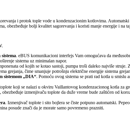
gorevanja i protok tople vode u kondenzacionim kotlovima. Automatski 
, obezbeđuje bolji kvalitet sagorevanja i koristi manje energije i na ta
W.
 sistema
. eBUS komunikacioni interfejs Vam omogućava da međusobno p
oširenje sistema uz minimalan napor.
mponenata od kojih se kotao sastoji, pumpa troši daleko najviše struje
ema grejanja, čime smanjuje potrošnju električne energije sistema grej
kim sistemom „DIA“
. Pomoću ovog sistema se prati rad kotla u smislu a
toplote koji se nalazi u okviru Vaillantovog kondenzacionog kotla za gre
om, obezbeđuje izmenjivaču toplote da duže vreme bude zaštićen od koro
era
. Izmenjivač toplote i sito bojlera se čiste potpuno automatski. Pepe
remina posude znači da je morate samo povremeno prazniti.