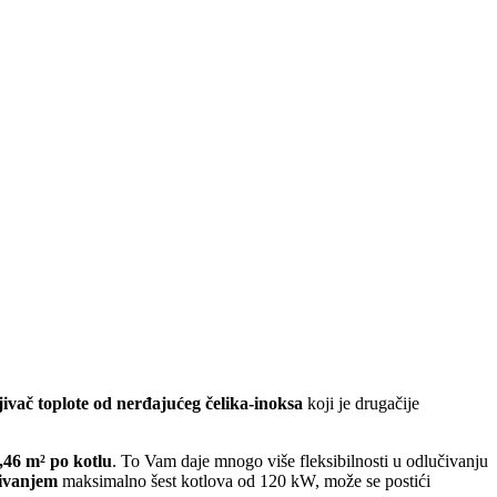
ivač toplote od nerđajućeg čelika-inoksa
koji je drugačije
46 m² po kotlu
. To Vam daje mnogo više fleksibilnosti u odlučivanju
ivanjem
maksimalno šest kotlova od 120 kW, može se postići