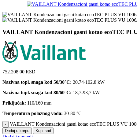
VAILLANT Kondenzacioni gasni kotao ecoTEC PLU
752.208,00
RSD
Nazivna topl. snaga kod 50/30°C:
20,74-102,8 kW
Nazivna topl. snaga kod 80/60°C:
18,7-93,7 kW
Priključak:
110/160 mm
Temperatura polaznog voda:
30-80 °C
VAILLANT Kondenzacioni gasni kotao ecoTEC PLUS VU 1006/
Dodaj u korpu
Kupi sad
Dodaj i uporedi