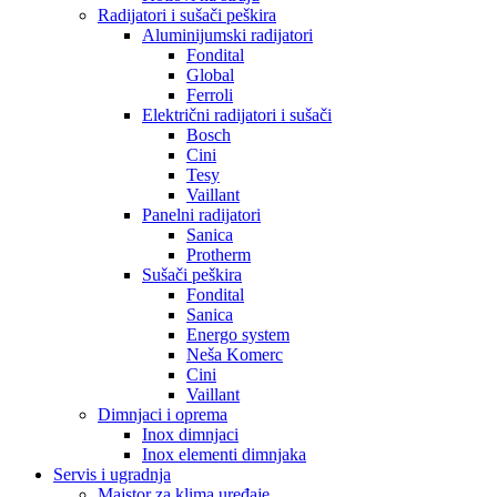
Radijatori i sušači peškira
Aluminijumski radijatori
Fondital
Global
Ferroli
Električni radijatori i sušači
Bosch
Cini
Tesy
Vaillant
Panelni radijatori
Sanica
Protherm
Sušači peškira
Fondital
Sanica
Energo system
Neša Komerc
Cini
Vaillant
Dimnjaci i oprema
Inox dimnjaci
Inox elementi dimnjaka
Servis i ugradnja
Majstor za klima uređaje