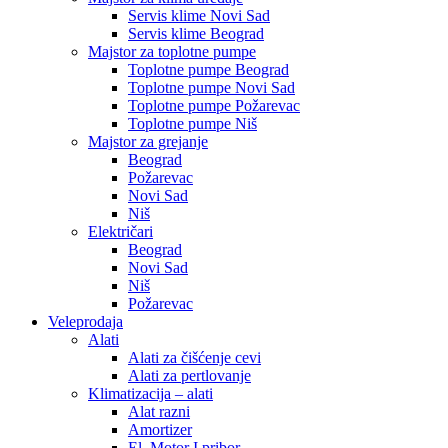
Servis klime Novi Sad
Servis klime Beograd
Majstor za toplotne pumpe
Toplotne pumpe Beograd
Toplotne pumpe Novi Sad
Toplotne pumpe Požarevac
Toplotne pumpe Niš
Majstor za grejanje
Beograd
Požarevac
Novi Sad
Niš
Električari
Beograd
Novi Sad
Niš
Požarevac
Veleprodaja
Alati
Alati za čišćenje cevi
Alati za pertlovanje
Klimatizacija – alati
Alat razni
Amortizer
El. Motor I pribor