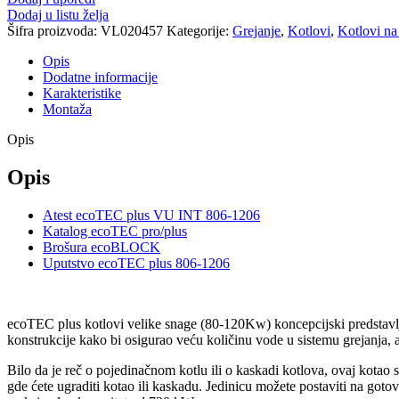
Dodaj u listu želja
Šifra proizvoda:
VL020457
Kategorije:
Grejanje
,
Kotlovi
,
Kotlovi na
Opis
Dodatne informacije
Karakteristike
Montaža
Opis
Opis
Atest ecoTEC plus VU INT 806-1206
Katalog ecoTEC pro/plus
Brošura ecoBLOCK
Uputstvo ecoTEC plus 806-1206
ecoTEC plus kotlovi velike snage (80-120Kw) koncepcijski predstavl
konstrukcije kako bi osigurao veću količinu vode u sistemu grejanja, a
Bilo da je reč o pojedinačnom kotlu ili o kaskadi kotlova, ovaj kota
gde ćete ugraditi kotao ili kaskadu. Jedinicu možete postaviti na go