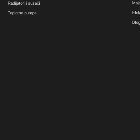
Majs
Radijatori i sušači
Elek
Toplotne pumpe
Blo