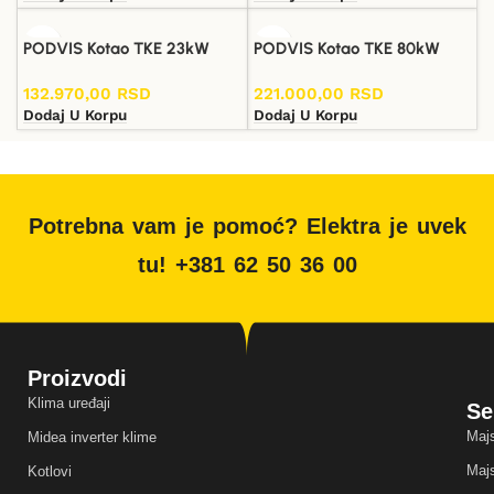
PODVIS Kotao TKE 23kW
PODVIS Kotao TKE 80kW
132.970,00
RSD
221.000,00
RSD
Dodaj U Korpu
Dodaj U Korpu
Potrebna vam je pomoć? Elektra je uvek
tu! +381 62 50 36 00
Proizvodi
Klima uređaji
Se
Majs
Midea inverter klime
Majs
Kotlovi