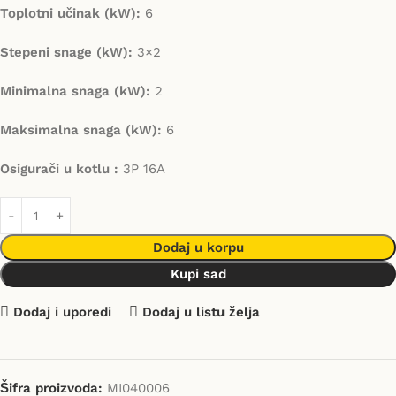
Toplotni učinak (kW):
6
Stepeni snage (kW):
3×2
Minimalna snaga (kW):
2
Maksimalna snaga (kW):
6
Osigurači u kotlu :
3P 16A
Dodaj u korpu
Kupi sad
Dodaj i uporedi
Dodaj u listu želja
Šifra proizvoda:
MI040006