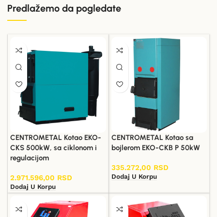
Predlažemo da pogledate
CENTROMETAL Kotao EKO-
CENTROMETAL Kotao sa
CKS 500kW, sa ciklonom i
bojlerom EKO-CKB P 50kW
regulacijom
335.272,00
RSD
Dodaj U Korpu
2.971.596,00
RSD
Dodaj U Korpu