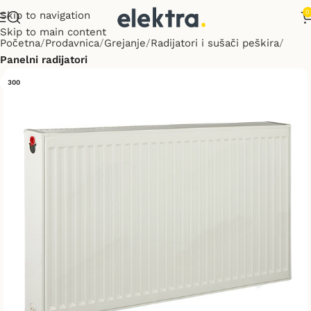
0
Skip to navigation
Skip to main content
Početna
Prodavnica
Grejanje
Radijatori i sušači peškira
Panelni radijatori
300