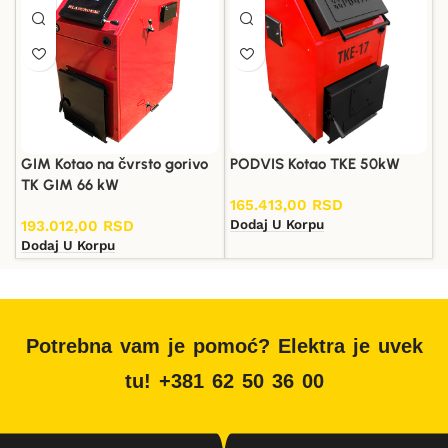
GIM Kotao na čvrsto gorivo
PODVIS Kotao TKE 50kW
TK GIM 66 kW
165.413,00
RSD
Dodaj U Korpu
193.012,00
RSD
Dodaj U Korpu
Potrebna vam je pomoć? Elektra je uvek
tu! +381 62 50 36 00