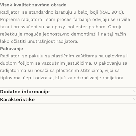
Visok kvalitet završne obrade
Radijatori se standardno izrađuju u beloj boji (RAL 9010).
Priprema radijatora i sam proces farbanja odvijaju se u više
faza i presvučeni su sa epoxy-poliester prahom. Gornju
rešetku je moguće jednostavno demontirati i na taj način
lako očistiti unutrašnjost radijatora.
Pakovanje
Radijatori se pakuju sa plastičnim zaštitama na uglovima i
duplom folijom sa vazdušnim jastučićima. U pakovanju sa
radijatorima su nosači sa plastičnim štitnicima, vijci sa
tiplovima, čep i odzraka, ključ za odzračivanje radijatora.
Dodatne informacije
Karakteristike