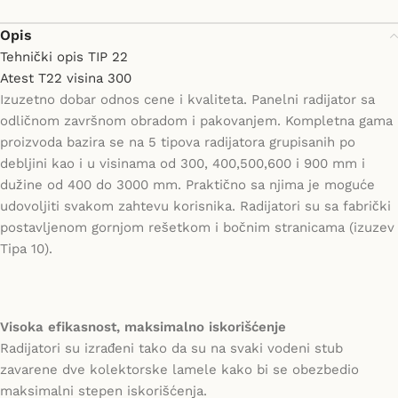
Opis
Tehnički opis TIP 22
Atest T22 visina 300
Izuzetno dobar odnos cene i kvaliteta. Panelni radijator sa
odličnom završnom obradom i pakovanjem. Kompletna gama
proizvoda bazira se na 5 tipova radijatora grupisanih po
debljini kao i u visinama od 300, 400,500,600 i 900 mm i
dužine od 400 do 3000 mm. Praktično sa njima je moguće
udovoljiti svakom zahtevu korisnika. Radijatori su sa fabrički
postavljenom gornjom rešetkom i bočnim stranicama (izuzev
Tipa 10).
Visoka efikasnost, maksimalno iskorišćenje
Radijatori su izrađeni tako da su na svaki vodeni stub
zavarene dve kolektorske lamele kako bi se obezbedio
maksimalni stepen iskorišćenja.