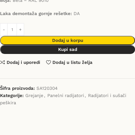
Boja:
Bela – RAL 9010
Laka demontaža gornje rešetke:
DA
Dodaj u korpu
Kupi sad
Dodaj i uporedi
Dodaj u listu želja
Šifra proizvoda:
SA120304
Kategorije:
Grejanje
,
Panelni radijatori
,
Radijatori i sušači
peškira