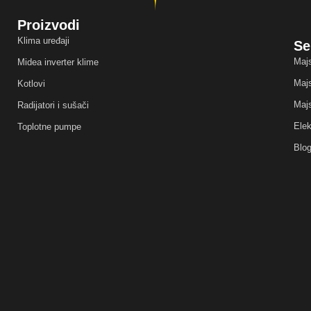
Proizvodi
Klima uređaji
Se
Majs
Midea inverter klime
Majs
Kotlovi
Majs
Radijatori i sušači
Elek
Toplotne pumpe
Blo