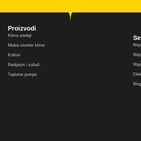
Proizvodi
Klima uređaji
Se
Majs
Midea inverter klime
Majs
Kotlovi
Majs
Radijatori i sušači
Elek
Toplotne pumpe
Blo