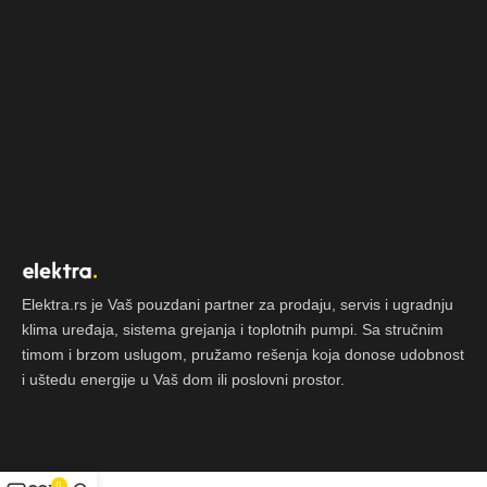
Elektra.rs je Vaš pouzdani partner za prodaju, servis i ugradnju
klima uređaja, sistema grejanja i toplotnih pumpi. Sa stručnim
timom i brzom uslugom, pružamo rešenja koja donose udobnost
i uštedu energije u Vaš dom ili poslovni prostor.
0