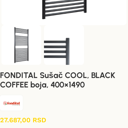
FONDITAL Sušač COOL, BLACK
COFFEE boja, 400×1490
27.687,00
RSD