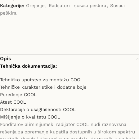
Kategorije:
Grejanje
,
Radijatori i sušači peškira
,
Sušači
peškira
Opis
Tehnička dokumentacija:
Tehničko uputstvo za montažu COOL
Tehničke karakteristike i dodatne boje
Poređenje COOL
Atest COOL
Deklaracija o usaglašenosti COOL
Mišljenje o kvalitetu COOL
Fonditalov aliminijumski radijator COOL nudi raznovrsna
rešenja za opremanje kupatila dostupnih u širokom spektru