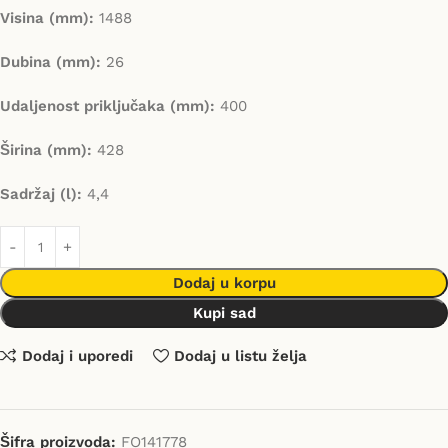
Visina (mm):
1488
Dubina (mm):
26
Udaljenost priključaka (mm):
400
Širina (mm):
428
Sadržaj (l):
4,4
Dodaj u korpu
Kupi sad
Dodaj i uporedi
Dodaj u listu želja
Šifra proizvoda:
FO141778