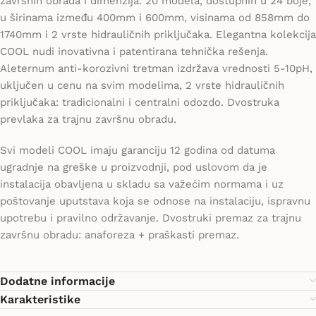
završnih obrada i dimenzija: 20 modela, dostupnih u 24 boje,
u širinama između 400mm i 600mm, visinama od 858mm do
1740mm i 2 vrste hidrauličnih priključaka. Elegantna kolekcija
COOL nudi inovativna i patentirana tehnička rešenja.
Aleternum anti-korozivni tretman izdržava vrednosti 5-10pH,
uključen u cenu na svim modelima, 2 vrste hidrauličnih
priključaka: tradicionalni i centralni odozdo. Dvostruka
prevlaka za trajnu završnu obradu.
Svi modeli COOL imaju garanciju 12 godina od datuma
ugradnje na greške u proizvodnji, pod uslovom da je
instalacija obavljena u skladu sa važećim normama i uz
poštovanje uputstava koja se odnose na instalaciju, ispravnu
upotrebu i pravilno održavanje. Dvostruki premaz za trajnu
završnu obradu: anaforeza + praškasti premaz.
Dodatne informacije
Karakteristike