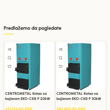
Predlažemo da pogledate
CENTROMETAL Kotao sa
CENTROMETAL Kotao sa
bojlerom EKO-CKB P 20kW
bojlerom EKO-CKB P 30kW
247.132,00
RSD
283.802,00
RSD