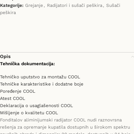
Kategorije:
Grejanje
,
Radijatori i sušači peškira
,
Sušači
peškira
Opis
Tehnička dokumentacija:
Tehničko uputstvo za montažu COOL
Tehničke karakteristike i dodatne boje
Poređenje COOL
Atest COOL
Deklaracija o usaglašenosti COOL
Mišljenje o kvalitetu COOL
Fonditalov aliminijumski radijator COOL nudi raznovrsna
rešenja za opremanje kupatila dostupnih u širokom spektru