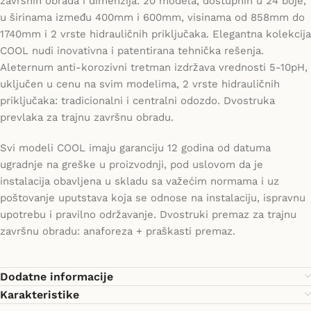
završnih obrada i dimenzija: 20 modela, dostupnih u 24 boje,
u širinama između 400mm i 600mm, visinama od 858mm do
1740mm i 2 vrste hidrauličnih priključaka. Elegantna kolekcija
COOL nudi inovativna i patentirana tehnička rešenja.
Aleternum anti-korozivni tretman izdržava vrednosti 5-10pH,
uključen u cenu na svim modelima, 2 vrste hidrauličnih
priključaka: tradicionalni i centralni odozdo. Dvostruka
prevlaka za trajnu završnu obradu.
Svi modeli COOL imaju garanciju 12 godina od datuma
ugradnje na greške u proizvodnji, pod uslovom da je
instalacija obavljena u skladu sa važećim normama i uz
poštovanje uputstava koja se odnose na instalaciju, ispravnu
upotrebu i pravilno održavanje. Dvostruki premaz za trajnu
završnu obradu: anaforeza + praškasti premaz.
Dodatne informacije
Karakteristike