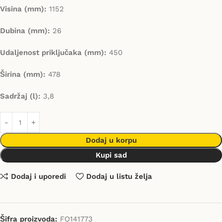
Visina (mm):
1152
Dubina (mm):
26
Udaljenost priključaka (mm):
450
Širina (mm):
478
Sadržaj (l):
3,8
Dodaj u korpu
Kupi sad
Dodaj i uporedi
Dodaj u listu želja
Šifra proizvoda:
FO141773