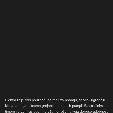
Elektra.rs je Vaš pouzdani partner za prodaju, servis i ugradnju
klima uređaja, sistema grejanja i toplotnih pumpi. Sa stručnim
timom i brzom uslugom, pružamo rešenja koja donose udobnost