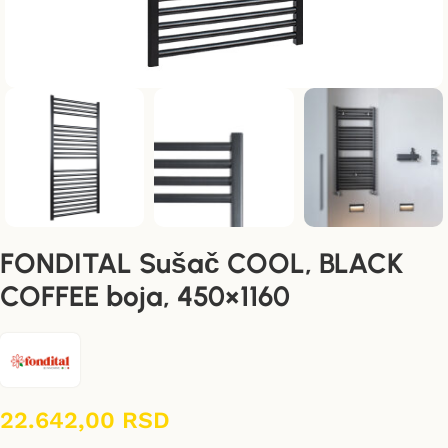
FONDITAL Sušač COOL, BLACK
COFFEE boja, 450×1160
22.642,00
RSD