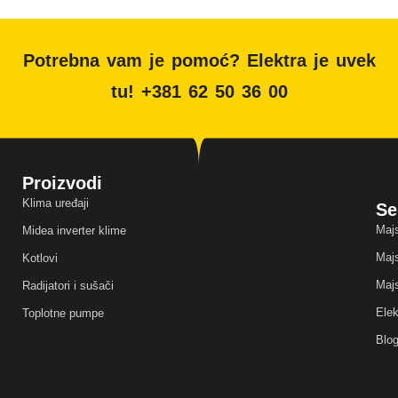
Potrebna vam je pomoć? Elektra je uvek
tu! +381 62 50 36 00
Proizvodi
Klima uređaji
Se
Majs
Midea inverter klime
Majs
Kotlovi
Majs
Radijatori i sušači
Elek
Toplotne pumpe
Blo