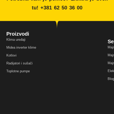
tu! +381 62 50 36 00
Proizvodi
Klima uređaji
Se
Majs
Midea inverter klime
Majs
Kotlovi
Majs
Radijatori i sušači
Elek
Toplotne pumpe
Blo