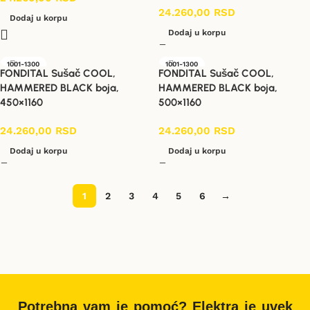
24.260,00
RSD
Dodaj u korpu
Dodaj u korpu
1001-1300
1001-1300
FONDITAL Sušač COOL,
FONDITAL Sušač COOL,
HAMMERED BLACK boja,
HAMMERED BLACK boja,
450×1160
500×1160
24.260,00
RSD
24.260,00
RSD
Dodaj u korpu
Dodaj u korpu
1
2
3
4
5
6
→
Potrebna vam je pomoć? Elektra je uvek