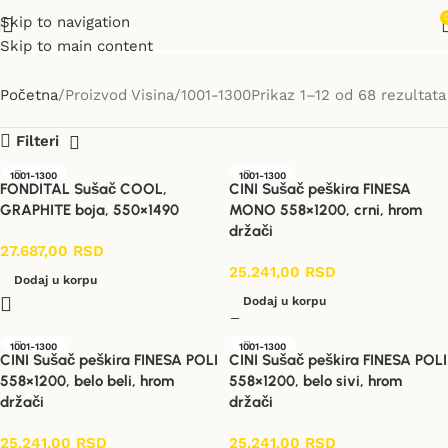
1001-1300
Skip to navigation
Skip to main content
Početna
Proizvod Visina
1001-1300
Prikaz 1–12 od 68 rezultata
Filteri
1001-1300
1001-1300
FONDITAL Sušač COOL,
CINI Sušač peškira FINESA
GRAPHITE boja, 550×1490
MONO 558×1200, crni, hrom
držači
27.687,00
RSD
25.241,00
RSD
Dodaj u korpu
Dodaj u korpu
1001-1300
1001-1300
CINI Sušač peškira FINESA POLI
CINI Sušač peškira FINESA POLI
558×1200, belo beli, hrom
558×1200, belo sivi, hrom
držači
držači
25.241,00
RSD
25.241,00
RSD