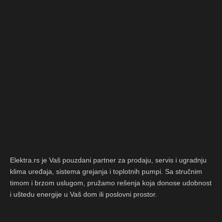
Elektra.rs je Vaš pouzdani partner za prodaju, servis i ugradnju
klima uređaja, sistema grejanja i toplotnih pumpi. Sa stručnim
timom i brzom uslugom, pružamo rešenja koja donose udobnost
i uštedu energije u Vaš dom ili poslovni prostor.