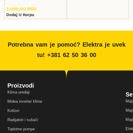
2.060,00
RSD
Dodaj U Korpu
Potrebna vam je pomoć? Elektra je uvek
tu! +381 62 50 36 00
Proizvodi
Klima uređaji
Se
Majs
Midea inverter klime
Majs
Kotlovi
Majs
Radijatori i sušači
Elek
Toplotne pumpe