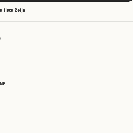
u listu želja
a
NE