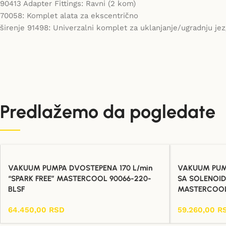
90413 Adapter Fittings: Ravni (2 kom)
70058: Komplet alata za ekscentrično
širenje 91498: Univerzalni komplet za uklanjanje/ugradnju jez
Predlažemo da pogledate
VAKUUM PUMPA DVOSTEPENA 170 L/min
VAKUUM PUM
“SPARK FREE” MASTERCOOL 90066-220-
SA SOLENOI
BLSF
MASTERCOOL
64.450,00
RSD
59.260,00
R
Dodaj U Korpu
Dodaj U Korpu