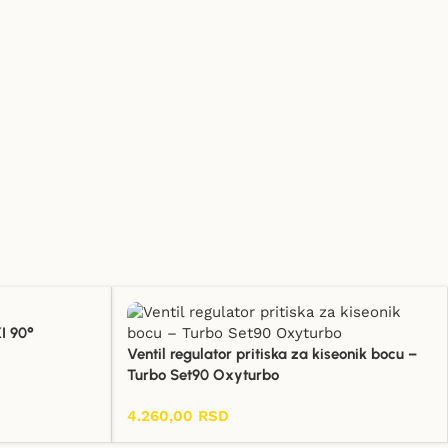
I 90°
Ventil regulator pritiska za kiseonik bocu –
Turbo Set90 Oxyturbo
4.260,00
RSD
Dodaj U Korpu