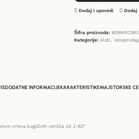
Dodaj i uporedi
Dodaj 
Šifra proizvoda:
609MSC063
Kategorije:
Alati
,
Veleprodaj
IS
DODATNE INFORMACIJE
KARAKTERISTIKE
MAJSTORSKE CE
tom crieva kugličnih ventila od 3-60”