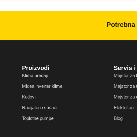
Potrebna 
Proizvodi
Servis 
Klima uređaji
Majstor za 
Midea inverter klime
Majstor za
Kotlovi
Majstor za 
Radijatori i sušači
Električari
Toplotne pumpe
Blog