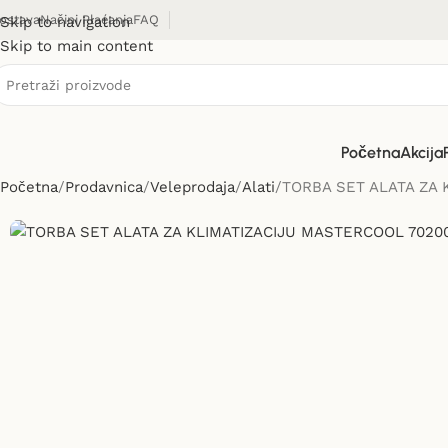
ostava
Načini Plaćanja
FAQ
Skip to navigation
Skip to main content
Početna
Akcija
Početna
Prodavnica
Veleprodaja
Alati
TORBA SET ALATA ZA 