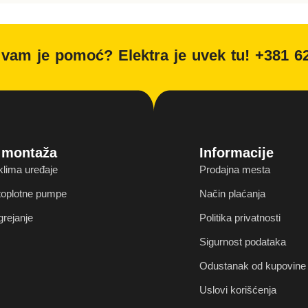
vam je pomoć? Elektra je uvek tu! +381 6
i montaža
Informacije
klima uređaje
Prodajna mesta
 toplotne pumpe
Način plaćanja
grejanje
Politika privatnosti
Sigurnost podataka
Odustanak od kupovine 
Uslovi korišćenja