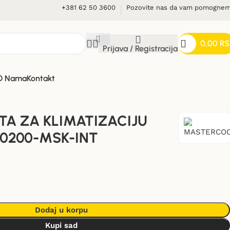
+381 62 50 3600
Pozovite nas da vam pomogne
0,00
RS
Prijava / Registracija
O Nama
Kontakt
TA ZA KLIMATIZACIJU
0200-MSK-INT
Dodaj u korpu
Kupi sad