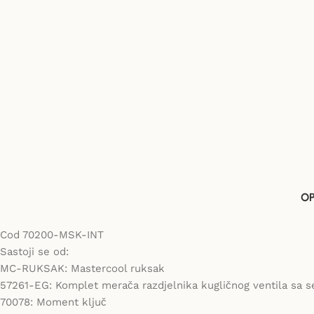
OP
Cod 70200-MSK-INT
Sastoji se od:
MC-RUKSAK: Mastercool ruksak
57261-EG: Komplet merača razdjelnika kugličnog ventila sa se
70078: Moment ključ