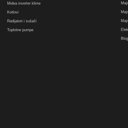
Majs
Midea inverter klime
Majs
Kotlovi
Majs
Radijatori i sušači
Elek
Toplotne pumpe
Blo