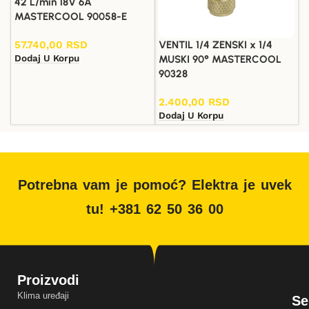
42 L/min 18V 6A
MASTERCOOL 90058-E
VENTIL 1/4 ZENSKI x 1/4
57.740,00
RSD
Dodaj U Korpu
MUSKI 90° MASTERCOOL
90328
2.400,00
RSD
Dodaj U Korpu
Potrebna vam je pomoć? Elektra je uvek
tu! +381 62 50 36 00
Proizvodi
Klima uređaji
Se