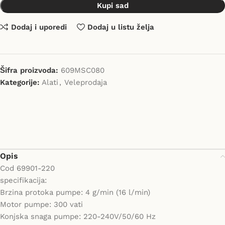
Kupi sad
Dodaj i uporedi
Dodaj u listu želja
Šifra proizvoda:
609MSC080
Kategorije:
Alati
,
Veleprodaja
Opis
Cod 69901-220
specifikacija:
Brzina protoka pumpe: 4 g/min (16 l/min)
Motor pumpe: 300 vati
Konjska snaga pumpe: 220-240V/50/60 Hz