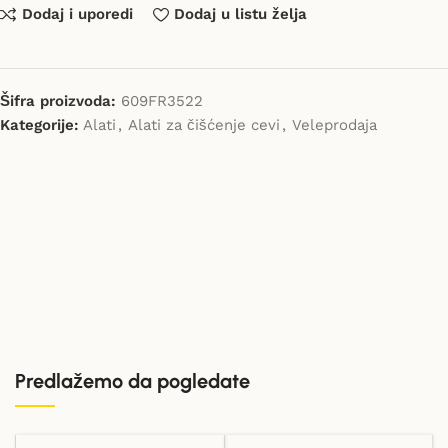
Dodaj i uporedi
Dodaj u listu želja
Šifra proizvoda:
609FR3522
Kategorije:
Alati
,
Alati za čišćenje cevi
,
Veleprodaja
Predlažemo da pogledate