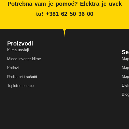
Potrebna vam je pomoć? Elektra je uvek
tu! +381 62 50 36 00
Proizvodi
Klima uređaji
Se
Majs
Midea inverter klime
Majs
Kotlovi
Majs
Radijatori i sušači
Elek
Toplotne pumpe
Blo