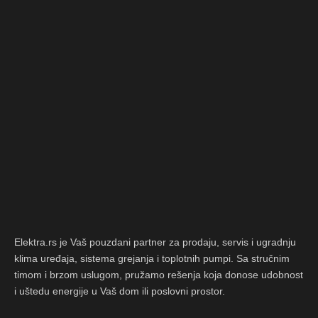
Elektra.rs je Vaš pouzdani partner za prodaju, servis i ugradnju
klima uređaja, sistema grejanja i toplotnih pumpi. Sa stručnim
timom i brzom uslugom, pružamo rešenja koja donose udobnost
i uštedu energije u Vaš dom ili poslovni prostor.