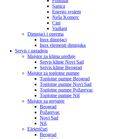
Fondital
Sanica
Energo system
Neša Komerc
Cini
Vaillant
Dimnjaci i oprema
Inox dimnjaci
Inox elementi dimnjaka
Servis i ugradnja
Majstor za klima uređaje
Servis klime Novi Sad
Servis klime Beograd
Majstor za toplotne pumpe
Toplotne pumpe Beograd
Toplotne pumpe Novi Sad
Toplotne pumpe Požarevac
Toplotne pumpe Niš
Majstor za grejanje
Beograd
Požarevac
Novi Sad
Niš
Električari
Beograd