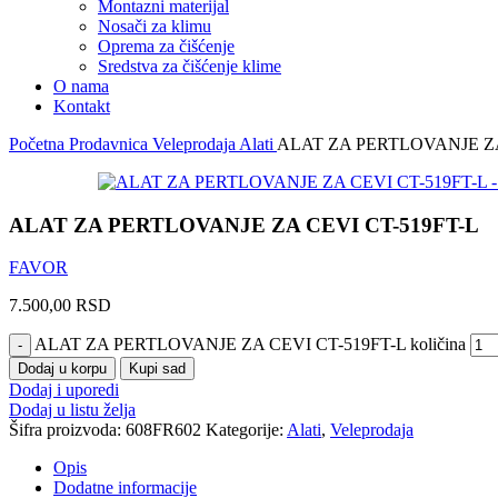
Montazni materijal
Nosači za klimu
Oprema za čišćenje
Sredstva za čišćenje klime
O nama
Kontakt
Početna
Prodavnica
Veleprodaja
Alati
ALAT ZA PERTLOVANJE ZA
ALAT ZA PERTLOVANJE ZA CEVI CT-519FT-L
FAVOR
7.500,00
RSD
ALAT ZA PERTLOVANJE ZA CEVI CT-519FT-L količina
Dodaj u korpu
Kupi sad
Dodaj i uporedi
Dodaj u listu želja
Šifra proizvoda:
608FR602
Kategorije:
Alati
,
Veleprodaja
Opis
Dodatne informacije