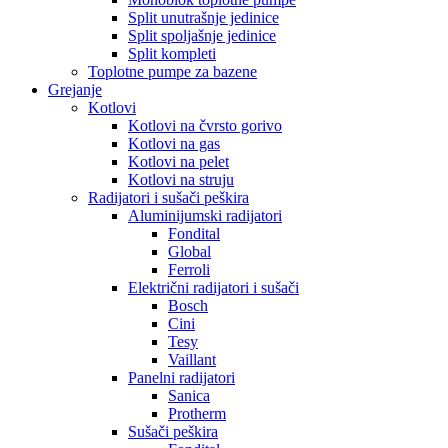
Split unutrašnje jedinice
Split spoljašnje jedinice
Split kompleti
Toplotne pumpe za bazene
Grejanje
Kotlovi
Kotlovi na čvrsto gorivo
Kotlovi na gas
Kotlovi na pelet
Kotlovi na struju
Radijatori i sušači peškira
Aluminijumski radijatori
Fondital
Global
Ferroli
Električni radijatori i sušači
Bosch
Cini
Tesy
Vaillant
Panelni radijatori
Sanica
Protherm
Sušači peškira