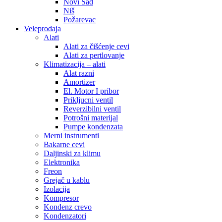
Novi Sad
Niš
Požarevac
Veleprodaja
Alati
Alati za čišćenje cevi
Alati za pertlovanje
Klimatizacija – alati
Alat razni
Amortizer
El. Motor I pribor
Prikljucni ventil
Reverzibilni ventil
Potrošni materijal
Pumpe kondenzata
Merni instrumenti
Bakarne cevi
Daljinski za klimu
Elektronika
Freon
Grejač u kablu
Izolacija
Kompresor
Kondenz crevo
Kondenzatori