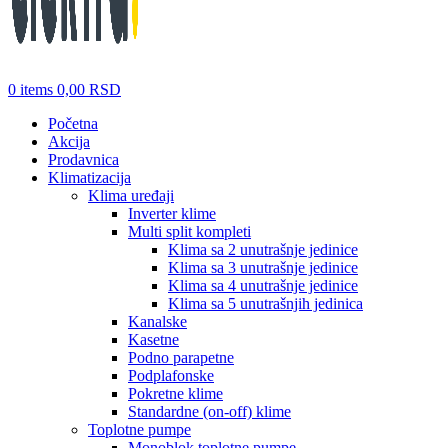
0
items
0,00
RSD
Početna
Akcija
Prodavnica
Klimatizacija
Klima uređaji
Inverter klime
Multi split kompleti
Klima sa 2 unutrašnje jedinice
Klima sa 3 unutrašnje jedinice
Klima sa 4 unutrašnje jedinice
Klima sa 5 unutrašnjih jedinica
Kanalske
Kasetne
Podno parapetne
Podplafonske
Pokretne klime
Standardne (on-off) klime
Toplotne pumpe
Monoblok toplotne pumpe