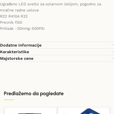
Ugrađeno LED svetlo sa solarnom ćelijom, pogodno za
mračne radne uslove
R22 R410A R32
Precnik fi50
Pritisak -30inHg-500PSI
Dodatne informacije
Karakteristike
Majstorske cene
Predlažemo da pogledate