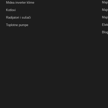
Majs
Midea inverter klime
Majs
Kotlovi
Majs
Radijatori i sušači
Elek
Toplotne pumpe
Blo