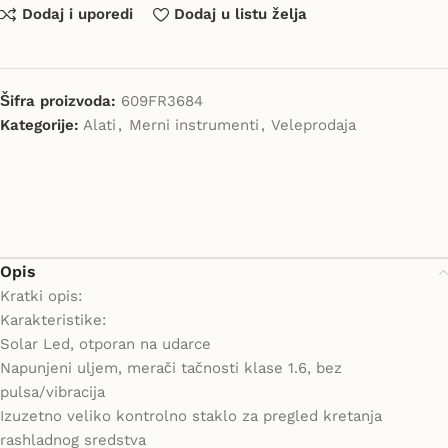
Dodaj i uporedi
Dodaj u listu želja
Šifra proizvoda:
609FR3684
Kategorije:
Alati
,
Merni instrumenti
,
Veleprodaja
Opis
Kratki opis:
Karakteristike:
Solar Led, otporan na udarce
Napunjeni uljem, merači tačnosti klase 1.6, bez
pulsa/vibracija
Izuzetno veliko kontrolno staklo za pregled kretanja
rashladnog sredstva