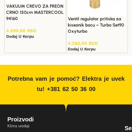
VAKUUM CREVO ZA FREON
CRNO 150cm MASTERCOOL
94160
Ventil regulator pritiska za
kiseonik bocu – Turbo Set90
4.590,00
RSD
Oxyturbo
Dodaj U Korpu
4.260,00
RSD
Dodaj U Korpu
Potrebna vam je pomoć? Elektra je uvek
tu! +381 62 50 36 00
Proizvodi
Klima uređaji
Se