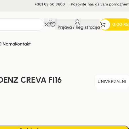
+381 62 50 3600
Pozovite nas da vam pomogne
0,00
RS
Prijava / Registracija
O Nama
Kontakt
ENZ CREVA FI16
UNIVERZALNI