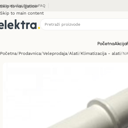
ostava
Načini Plaćanja
FAQ
Skip to navigation
Skip to main content
Početna
Akcija
Početna
Prodavnica
Veleprodaja
Alati
Klimatizacija - alati
NA