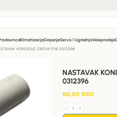
Prodavnica
Klimatizacija
Grejanje
Servis I Ugradnja
Veleprodaja
STAVAK KONDENZ CREVA FI16 0312396
NASTAVAK KOND
0312396
60,00
RSD