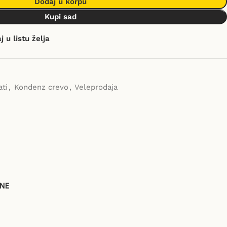
Dodaj u korpu
Kupi sad
 u listu želja
ati
,
Kondenz crevo
,
Veleprodaja
NE