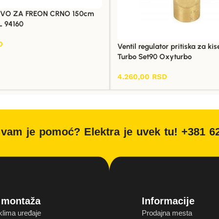
VO ZA FREON CRNO 150cm
 94160
D
Ventil regulator pritiska za ki
Turbo Set90 Oxyturbo
4.260,00
RSD
Dodaj U Korpu
vam je pomoć? Elektra je uvek tu! +381 6
i montaža
Informacije
klima uređaje
Prodajna mesta