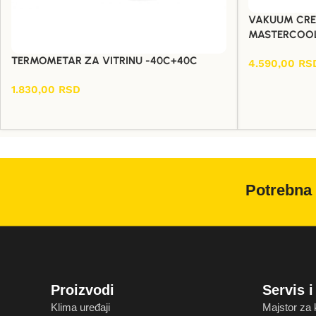
VAKUUM CRE
MASTERCOOL
TERMOMETAR ZA VITRINU -40C+40C
4.590,00
RS
Dodaj U Korpu
1.830,00
RSD
Dodaj U Korpu
Potrebna 
Proizvodi
Servis 
Klima uređaji
Majstor za 