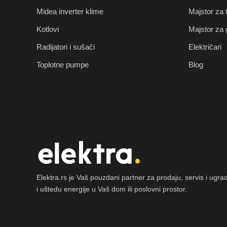
Midea inverter klime
Majstor za
Kotlovi
Majstor za 
Radijatori i sušači
Električari
Toplotne pumpe
Blog
Elektra.rs je Vaš pouzdani partner za prodaju, servis i ug
i uštedu energije u Vaš dom ili poslovni prostor.