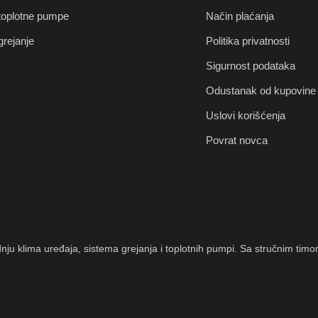
 toplotne pumpe
Način plaćanja
grejanje
Politika privatnosti
Sigurnost podataka
Odustanak od kupovine 
Uslovi korišćenja
Povrat novca
radnju klima uređaja, sistema grejanja i toplotnih pumpi. Sa stručnim 