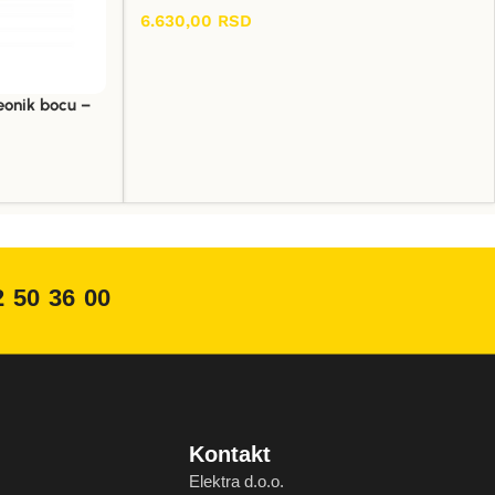
6.630,00
RSD
Dodaj U Korpu
seonik bocu –
2 50 36 00
Kontakt
Elektra d.o.o.